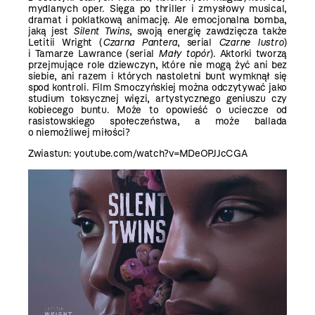
mydlanych oper. Sięga po thriller i zmysłowy musical,
dramat i poklatkową animację. Ale emocjonalna bomba,
jaką jest
Silent Twins
, swoją energię zawdzięcza także
Letitii Wright (
Czarna Pantera
, serial
Czarne lustro
)
i Tamarze Lawrance (serial
Mały topór
). Aktorki tworzą
przejmujące role dziewczyn, które nie mogą żyć ani bez
siebie, ani razem i których nastoletni bunt wymknął się
spod kontroli. Film Smoczyńskiej można odczytywać jako
studium toksycznej więzi, artystycznego geniuszu czy
kobiecego buntu. Może to opowieść o ucieczce od
rasistowskiego społeczeństwa, a może ballada
o niemożliwej miłości?
Zwiastun:
youtube.com/watch?v=MDeOPJJcCGA