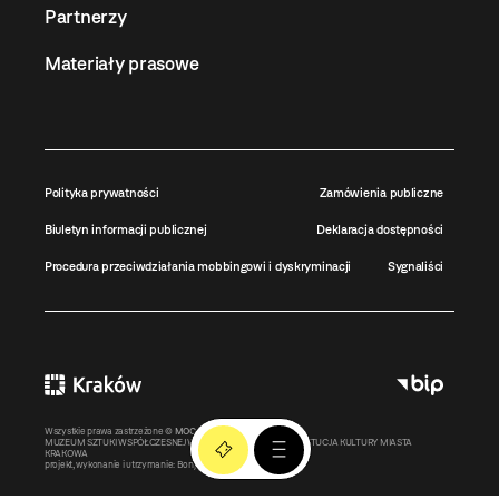
Partnerzy
Materiały prasowe
Polityka prywatności
Zamówienia publiczne
Biuletyn informacji publicznej
Deklaracja dostępności
Procedura przeciwdziałania mobbingowi i dyskryminacji
Sygnaliści
Wszystkie prawa zastrzeżone ©
MOCAK
2011-2026
MUZEUM SZTUKI WSPÓŁCZESNEJ W KRAKOWIE MOCAK – INSTYTUCJA KULTURY MIASTA
KRAKOWA
projekt, wykonanie i utrzymanie:
Bonjour.pl