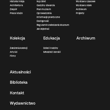
Historia i misja
Kup bilet
Wystawy czasowe
Architektura
Godziny otwarcia
Wystawy stałe
Zespół
Plan muzeum
Archiwum
Praca i staże
Oprowadzenia
Projekty
Informacje praktyczne
Dostępność
Regulamin zwiedzania Muzeum
Jak dojechać
Kolekcja
Edukacja
Archiwum
Założenia kolekcji
Dzieci i rodziny
Artyści
Młodzież i dorośli
Filmy
Aktualności
Biblioteka
Kontakt
Wydawnictwo