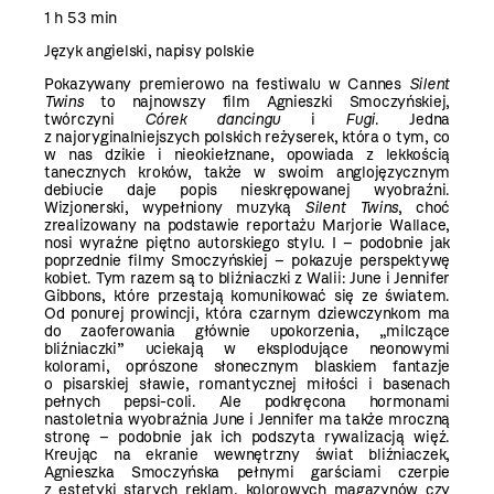
1 h 53 min
Język angielski, napisy polskie
Pokazywany premierowo na festiwalu w Cannes
Silent
Twins
to najnowszy film Agnieszki Smoczyńskiej,
twórczyni
Córek dancingu
i
Fugi
. Jedna
z najoryginalniejszych polskich reżyserek, która o tym, co
w nas dzikie i nieokiełznane, opowiada z lekkością
tanecznych kroków, także w swoim anglojęzycznym
debiucie daje popis nieskrępowanej wyobraźni.
Wizjonerski, wypełniony muzyką
Silent Twins
, choć
zrealizowany na podstawie reportażu Marjorie Wallace,
nosi wyraźne piętno autorskiego stylu. I – podobnie jak
poprzednie filmy Smoczyńskiej – pokazuje perspektywę
kobiet. Tym razem są to bliźniaczki z Walii: June i Jennifer
Gibbons, które przestają komunikować się ze światem.
Od ponurej prowincji, która czarnym dziewczynkom ma
do zaoferowania głównie upokorzenia, „milczące
bliźniaczki” uciekają w eksplodujące neonowymi
kolorami, oprószone słonecznym blaskiem fantazje
o pisarskiej sławie, romantycznej miłości i basenach
pełnych pepsi-coli. Ale podkręcona hormonami
nastoletnia wyobraźnia June i Jennifer ma także mroczną
stronę – podobnie jak ich podszyta rywalizacją więź.
Kreując na ekranie wewnętrzny świat bliźniaczek,
Agnieszka Smoczyńska pełnymi garściami czerpie
z estetyki starych reklam, kolorowych magazynów czy