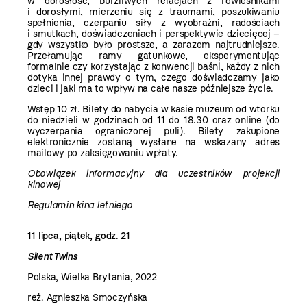
w dorosłość, burzliwych relacjach z rówieśnikami
i dorosłymi, mierzeniu się z traumami, poszukiwaniu
spełnienia, czerpaniu siły z wyobraźni, radościach
i smutkach, doświadczeniach i perspektywie dziecięcej –
gdy wszystko było prostsze, a zarazem najtrudniejsze.
Przełamując ramy gatunkowe, eksperymentując
formalnie czy korzystając z konwencji baśni, każdy z nich
dotyka innej prawdy o tym, czego doświadczamy jako
dzieci i jaki ma to wpływ na całe nasze późniejsze życie.
Wstęp 10 zł. Bilety do nabycia w kasie muzeum od wtorku
do niedzieli w godzinach od 11 do 18.30 oraz
online
(do
wyczerpania ograniczonej puli). Bilety zakupione
elektronicznie zostaną wysłane na wskazany adres
mailowy po zaksięgowaniu wpłaty.
Obowiązek informacyjny dla uczestników projekcji
kinowej
Regulamin kina letniego
11 lipca, piątek, godz. 21
Silent Twins
Polska, Wielka Brytania, 2022
reż. Agnieszka Smoczyńska