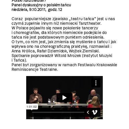
Polski Tanztheater?
Panel dyskusyjny o polskim tańcu
niedziela, 9.10.2011, godz. 12
Coraz popularniejsze zjawisko „teatru tańca” jest u nas
czymś zupełnie innym niż niemiecki Tanztheater.
W Polsce pojawiło się nowe pokolenie tancerzy
i choreografów, dla których niemieckie podejście do
tańca nie jest podstawowym punktem odniesienia.
O tym, co nim jest, jak zmienia się myślenie o tańcu i jak
wpływa ono na choreograficzną praktykę, rozmawiali :
Anna Królica, Rafał Dziemidok, Wojtek Ziemilski.
Spotkanie poprowadził Witold Mrozek (Instytut Muzyki
i Tańca).
Panel był zorganizowany w ramach Festiwalu Krakowskie
Reminiscencje Teatralne.