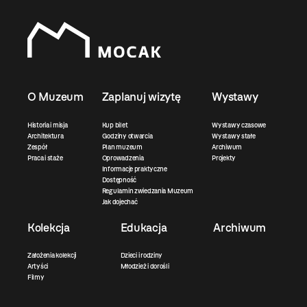
O Muzeum
Zaplanuj wizytę
Wystawy
Historia i misja
Kup bilet
Wystawy czasowe
Architektura
Godziny otwarcia
Wystawy stałe
Zespół
Plan muzeum
Archiwum
Praca i staże
Oprowadzenia
Projekty
Informacje praktyczne
Dostępność
Regulamin zwiedzania Muzeum
Jak dojechać
Kolekcja
Edukacja
Archiwum
Założenia kolekcji
Dzieci i rodziny
Artyści
Młodzież i dorośli
Filmy