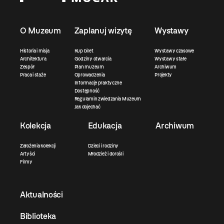
O Muzeum
Zaplanuj wizytę
Wystawy
Historia i misja
Kup bilet
Wystawy czasowe
Architektura
Godziny otwarcia
Wystawy stałe
Zespół
Plan muzeum
Archiwum
Praca i staże
Oprowadzenia
Projekty
Informacje praktyczne
Dostępność
Regulamin zwiedzania Muzeum
Jak dojechać
Kolekcja
Edukacja
Archiwum
Założenia kolekcji
Dzieci i rodziny
Artyści
Młodzież i dorośli
Filmy
Aktualności
Biblioteka