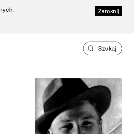
nych.
Zamknij
.