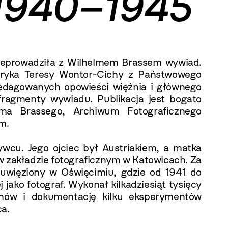
 1940–1945
eprowadziła z Wilhelmem Brassem wywiad.
oryka Teresy Wontor-Cichy z Państwowego
edagowanych opowieści więźnia i głównego
 fragmenty wywiadu. Publikacja jest bogato
lma Brassego, Archiwum Fotograficznego
m.
ywcu. Jego ojciec był Austriakiem, a matka
 w zakładzie fotograficznym w Katowicach. Za
więziony w Oświęcimiu, gdzie od 1941 do
ako fotograf. Wykonał kilkadziesiąt tysięcy
anów i dokumentację kilku eksperymentów
a.