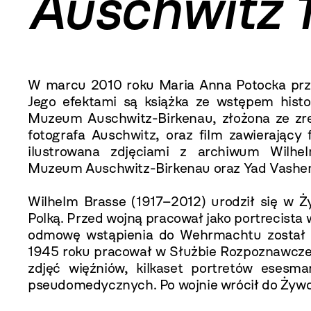
Auschwitz
W marcu 2010 roku Maria Anna Potocka prz
Jego efektami są książka ze wstępem hist
Muzeum Auschwitz-Birkenau, złożona ze zr
fotografa Auschwitz, oraz film zawierający
ilustrowana zdjęciami z archiwum Wilhe
Muzeum Auschwitz-Birkenau oraz Yad Vashe
Wilhelm Brasse (1917–2012) urodził się w Ż
Polką. Przed wojną pracował jako portrecista
odmowę wstąpienia do Wehrmachtu został u
1945 roku pracował w Służbie Rozpoznawczej j
zdjęć więźniów, kilkaset portretów esesm
pseudomedycznych. Po wojnie wrócił do Żywc