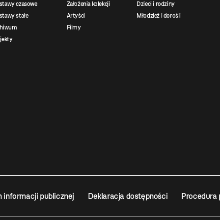
stawy czasowe
Założenia kolekcji
Dzieci i rodziny
tawy stałe
Artyści
Młodzież i dorośli
chiwum
Filmy
jekty
n informacji publicznej
Deklaracja dostępności
Procedura 