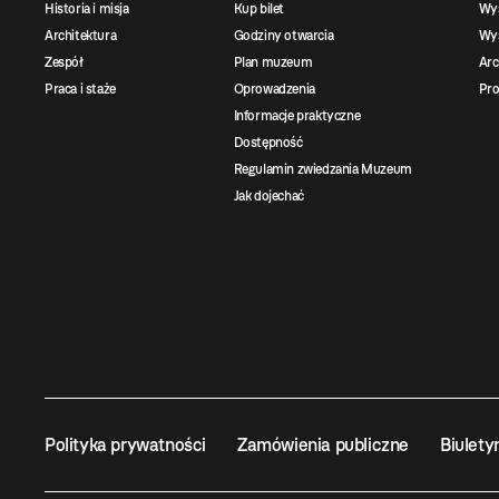
Historia i misja
Kup bilet
Wy
Architektura
Godziny otwarcia
Wys
Zespół
Plan muzeum
Ar
Praca i staże
Oprowadzenia
Pro
Informacje praktyczne
Dostępność
Regulamin zwiedzania Muzeum
Jak dojechać
Polityka prywatności
Zamówienia publiczne
Biulety