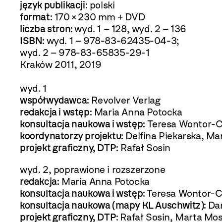
język publikacji:
polski
format:
170 × 230 mm + DVD
liczba stron:
wyd. 1 – 128, wyd. 2 – 136
ISBN:
wyd. 1 – 978-83-62435-04-3;
wyd. 2 – 978-83-65835-29-1
Kraków 2011, 2019
wyd. 1
współwydawca:
Revolver Verlag
redakcja i wstęp:
Maria Anna Potocka
konsultacja naukowa i wstęp:
Teresa Wontor-C
koordynatorzy projektu:
Delfina Piekarska, Ma
projekt graficzny, DTP:
Rafał Sosin
wyd. 2, poprawione i rozszerzone
redakcja:
Maria Anna Potocka
konsultacja naukowa i wstęp:
Teresa Wontor-C
konsultacja naukowa (mapy KL Auschwitz):
Da
projekt graficzny, DTP:
Rafał Sosin, Marta Mo