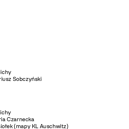
ichy
riusz Sobczyński
ichy
ria Czarnecka
siołek (mapy KL Auschwitz)