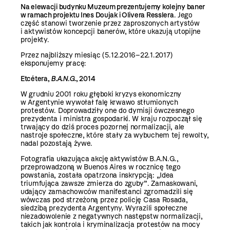
Na elewacji budynku Muzeum prezentujemy kolejny baner
w ramach projektu Ines Doujak i Olivera Resslera
. Jego
część stanowi tworzenie przez zaproszonych artystów
i aktywistów koncepcji banerów, które ukazują utopijne
projekty.
Przez najbliższy miesiąc (5.12.2016–22.1.2017)
eksponujemy pracę:
Etcétera
,
B.A.N.G.
,
2014
W grudniu 2001 roku głęboki kryzys ekonomiczny
w Argentynie wywołał falę krwawo stłumionych
protestów. Doprowadziły one do dymisji ówczesnego
prezydenta i ministra gospodarki. W kraju rozpoczął się
trwający do dziś proces pozornej normalizacji, ale
nastroje społeczne, które stały za wybuchem tej rewolty,
nadal pozostają żywe.
Fotografia ukazująca akcję aktywistów B.A.N.G.,
przeprowadzoną w Buenos Aires w rocznicę tego
powstania, została opatrzona inskrypcją: „Idea
triumfująca zawsze zmierza do zguby”. Zamaskowani,
udający zamachowców manifestanci zgromadzili się
wówczas pod strzeżoną przez policję Casa Rosada,
siedzibą prezydenta Argentyny. Wyrazili społeczne
niezadowolenie z negatywnych następstw normalizacji,
takich jak kontrola i kryminalizacja protestów na mocy