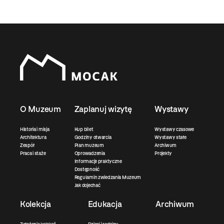
O Muzeum
Zaplanuj wizytę
Wystawy
Historia i misja
Kup bilet
Wystawy czasowe
Architektura
Godziny otwarcia
Wystawy stałe
Zespół
Plan muzeum
Archiwum
Praca i staże
Oprowadzenia
Projekty
Informacje praktyczne
Dostępność
Regulamin zwiedzania Muzeum
Jak dojechać
Kolekcja
Edukacja
Archiwum