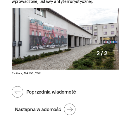
wprowadzonej ustawy antyterrorystycznej.
2 / 2
Etcétera,
B.A.N.G.
, 2014
Poprzednia wiadomość
Następna wiadomość