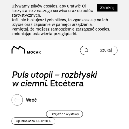
Przejdź
Używamy plików cookies, aby ułatwić Ci
Do
Zamknij
korzystanie z naszego serwisu oraz do celów
Treści
statystycznych.
Jeśli nie blokujesz tych plików, to zgadzasz się na ich
użycie oraz zapisanie w pamięci urządzenia.
Pamiętaj, że możesz samodzielnie zarządzać cookies,
zmieniając ustawienia przeglądarki.
Puls utopii – rozbłyski
w ciemni
. Etcétera
Wróć
Przejdź do wystawy
Opublikowano: 06.12.2016