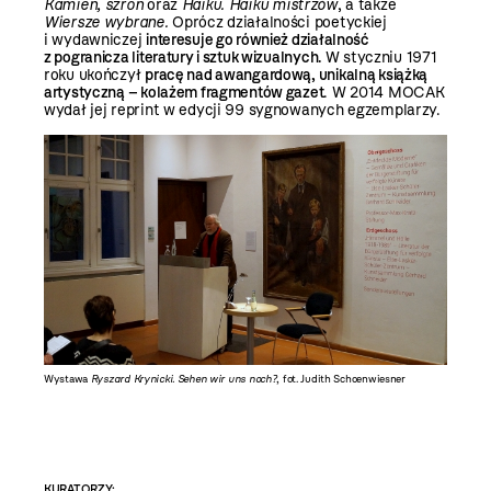
Kamień, szron
oraz
Haiku. Haiku mistrzów
, a także
Wiersze wybrane.
Oprócz działalności poetyckiej
i wydawniczej
interesuje go również działalność
z pogranicza literatury i sztuk wizualnych.
W styczniu 1971
roku ukończył
pracę nad awangardową, unikalną książką
artystyczną – kolażem fragmentów gazet
. W 2014 MOCAK
wydał jej reprint w edycji 99 sygnowanych egzemplarzy.
Wystawa
Ryszard Krynicki. Sehen wir uns noch?
, fot. Judith Schoenwiesner
Wystaw
KURATORZY: