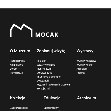
O Muzeum
Zaplanuj wizytę
Wystawy
Historia i misja
Kup bilet
Wystawy czasowe
Architektura
Godziny otwarcia
Wystawy stałe
Zespół
Plan muzeum
Archiwum
Praca i staże
Oprowadzenia
Projekty
Informacje praktyczne
Dostępność
Regulamin zwiedzania Muzeum
Jak dojechać
Kolekcja
Edukacja
Archiwum
Założenia kolekcji
Dzieci i rodziny