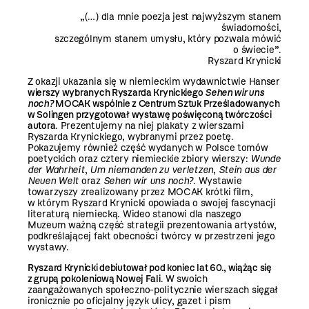
„(…) dla mnie poezja jest najwyższym stanem
świadomości,
szczególnym stanem umysłu, który pozwala mówić
o świecie”.
Ryszard Krynicki
Z okazji ukazania się w niemieckim wydawnictwie Hanser
wierszy wybranych Ryszarda Krynickiego
Sehen wir uns
noch?
MOCAK wspólnie z Centrum Sztuk Prześladowanych
w Solingen przygotował wystawę poświęconą twórczości
autora
. Prezentujemy na niej plakaty z wierszami
Ryszarda Krynickiego, wybranymi przez poetę.
Pokazujemy również część wydanych w Polsce tomów
poetyckich oraz cztery niemieckie zbiory wierszy:
Wunde
der Wahrheit
,
Um niemanden zu verletzen
,
Stein aus der
Neuen Welt
oraz
Sehen wir uns noch?
. Wystawie
towarzyszy zrealizowany przez MOCAK krótki film,
w którym Ryszard Krynicki opowiada o swojej fascynacji
literaturą niemiecką. Wideo stanowi dla naszego
Muzeum ważną część strategii prezentowania artystów,
podkreślającej fakt obecności twórcy w przestrzeni jego
wystawy.
Ryszard Krynicki debiutował pod koniec lat 60., wiążąc się
z grupą pokoleniową Nowej Fali
. W swoich
zaangażowanych społeczno-politycznie wierszach sięgał
ironicznie po oficjalny język ulicy, gazet i pism