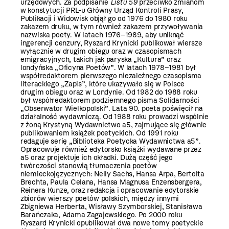
urzędowych. Za podpisanie
Listu 59
przeciwko zmianom
w konstytucji PRL-u Główny Urząd Kontroli Prasy,
Publikacji i Widowisk objął go od 1976 do 1980 roku
zakazem druku, w tym również zakazem przywoływania
nazwiska poety. W latach 1976–1989, aby uniknąć
ingerencji cenzury, Ryszard Krynicki publikował wiersze
wyłącznie w drugim obiegu oraz w czasopismach
emigracyjnych, takich jak paryska „Kultura” oraz
londyńska „Oficyna Poetów”. W latach 1978–1981 był
współredaktorem pierwszego niezależnego czasopisma
literackiego „Zapis”, które ukazywało się w Polsce
drugim obiegu oraz w Londynie. Od 1982 do 1988 roku
był współredaktorem podziemnego pisma Solidarności
„Obserwator Wielkopolski”. Lata 90. poeta poświęcił na
działalność wydawniczą. Od 1988 roku prowadzi wspólnie
z żoną Krystyną Wydawnictwo a5, zajmujące się głównie
publikowaniem książek poetyckich. Od 1991 roku
redaguje serię „Biblioteka Poetycka Wydawnictwa a5”.
Opracowuje również edytorsko książki wydawane przez
a5 oraz projektuje ich okładki. Dużą część jego
twórczości stanowią tłumaczenia poetów
niemieckojęzycznych: Nelly Sachs, Hansa Arpa, Bertolta
Brechta, Paula Celana, Hansa Magnusa Enzensbergera,
Reinera Kunze, oraz redakcja i opracowanie edytorskie
zbiorów wierszy poetów polskich, między innymi
Zbigniewa Herberta, Wisławy Szymborskiej, Stanisława
Barańczaka, Adama Zagajewskiego. Po 2000 roku
Ryszard Krynicki opublikował dwa nowe tomy poetyckie