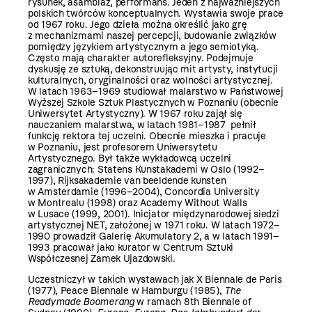
rysunek, asamblaż, performans. Jeden z najważniejszych
polskich twórców konceptualnych. Wystawia swoje prace
od 1967 roku. Jego dzieła można określić jako grę
z mechanizmami naszej percepcji, budowanie związków
pomiędzy językiem artystycznym a jego semiotyką.
Często mają charakter autorefleksyjny. Podejmuje
dyskusję ze sztuką, dekonstruując mit artysty, instytucji
kulturalnych, oryginalności oraz wolności artystycznej.
W latach 1963–1969 studiował malarstwo w Państwowej
Wyższej Szkole Sztuk Plastycznych w Poznaniu (obecnie
Uniwersytet Artystyczny). W 1967 roku zajął się
nauczaniem malarstwa, w latach 1981–1987 pełnił
funkcję rektora tej uczelni. Obecnie mieszka i pracuje
w Poznaniu, jest profesorem Uniwersytetu
Artystycznego. Był także wykładowcą uczelni
zagranicznych: Statens Kunstakademi w Oslo (1992–
1997), Rijksakademie van beeldende kunsten
w Amsterdamie (1996–2004), Concordia University
w Montrealu (1998) oraz Academy Without Walls
w Lusace (1999, 2001). Inicjator międzynarodowej siedzi
artystycznej NET, założonej w 1971 roku. W latach 1972–
1990 prowadził Galerię Akumulatory 2, a w latach 1991–
1993 pracował jako kurator w Centrum Sztuki
Współczesnej Zamek Ujazdowski.
Uczestniczył w takich wystawach jak X Biennale de Paris
(1977), Peace Biennale w Hamburgu (1985),
The
Readymade Boomerang
w ramach 8th Biennale of