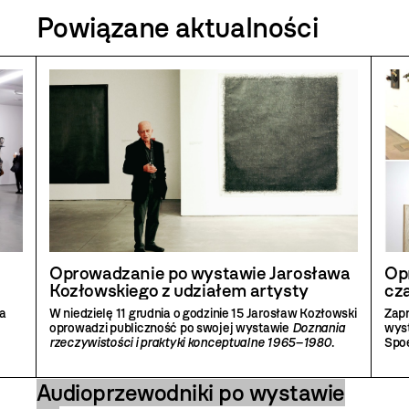
Powiązane aktualności
Oprowadzanie po wystawie Jarosława
Op
Kozłowskiego z udziałem artysty
cz
na
W niedzielę 11 grudnia o godzinie 15 Jarosław Kozłowski
Zapr
oprowadzi publiczność po swojej wystawie
Doznania
wyst
rzeczywistości i praktyki konceptualne 1965–1980
.
Spoe
Audioprzewodniki po wystawie