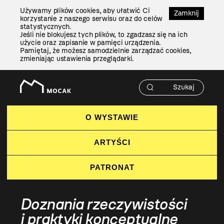
Przejdź
Używamy plików cookies, aby ułatwić Ci
Do
Zamknij
korzystanie z naszego serwisu oraz do celów
Treści
statystycznych.
Jeśli nie blokujesz tych plików, to zgadzasz się na ich
użycie oraz zapisanie w pamięci urządzenia.
Pamiętaj, że możesz samodzielnie zarządzać cookies,
zmieniając ustawienia przeglądarki.
O WYSTAWIE
ARTYŚCI
PATRONAT
Doznania rzeczywistości
i praktyki konceptualne