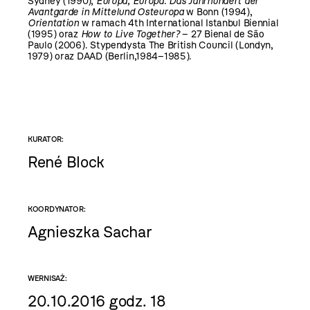
Sydney (1990),
Europa, Europa.
Das Jahrhundert der
Avantgarde in Mittelund Osteuropa
w Bonn (1994),
Orientation
w ramach 4th International Istanbul Biennial
(1995) oraz
How to Live Together?
– 27 Bienal de São
Paulo (2006). Stypendysta The British Council (Londyn,
1979) oraz DAAD (Berlin,1984–1985).
KURATOR:
René Block
KOORDYNATOR:
Agnieszka Sachar
WERNISAŻ:
20.10.2016 godz. 18