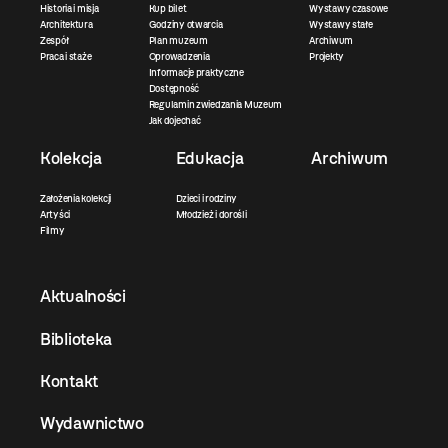
Historia i misja
Kup bilet
Wystawy czasowe
Architektura
Godziny otwarcia
Wystawy stałe
Zespół
Plan muzeum
Archiwum
Praca i staże
Oprowadzenia
Projekty
Informacje praktyczne
Dostępność
Regulamin zwiedzania Muzeum
Jak dojechać
Kolekcja
Edukacja
Archiwum
Założenia kolekcji
Dzieci i rodziny
Artyści
Młodzież i dorośli
Filmy
Aktualności
Biblioteka
Kontakt
Wydawnictwo