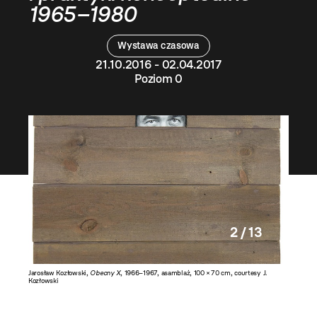
1965–1980
Wystawa czasowa
21.10.2016 - 02.04.2017
Poziom 0
2 / 13
sy J.
Jarosław Kozłowski,
Obecny X
, 1966–1967, asamblaż, 100 × 70 cm, courtesy J.
Jarosław
Kozłowski
Kozłowsk