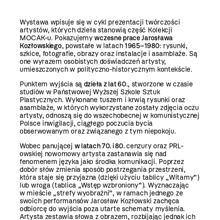
Wystawa wpisuje się w cykl prezentacji twórczości
artystów, których dzieła stanowią część Kolekcji
MOCAK-u. Pokazujemy
wczesne prace Jarosława
Kozłowskiego
, powstałe w latach
1965–1980
: rysunki,
szkice, fotografie, obrazy oraz instalacje i asamblaże. Są
one wyrazem osobistych doświadczeń artysty,
umieszczonych w polityczno-historycznym kontekście.
Punktem wyjścia są
dzieła z lat 60
., stworzone w czasie
studiów w Państwowej Wyższej Szkole Sztuk
Plastycznych. Wykonane tuszem i krwią rysunki oraz
asamblaże, w których wykorzystane zostały zdjęcia oczu
artysty, odnoszą się do wszechobecnej w komunistycznej
Polsce inwigilacji, ciągłego poczucia bycia
obserwowanym oraz związanego z tym niepokoju.
Wobec panującej
w latach 70. i 80.
cenzury oraz PRL-
owskiej nowomowy artysta zastanawia się nad
fenomenem języka jako środka komunikacji. Poprzez
dobór słów zmienia sposób postrzegania przestrzeni,
która staje się przyjazna (dzięki użyciu tablicy „Witamy”)
lub wroga (tablica „Wstęp wzbroniony”). Wyznaczając
w mieście „strefy wyobraźni”, w ramach jednego ze
swoich performansów Jarosław Kozłowski zachęca
odbiorcę do wyjścia poza utarte schematy myślenia.
Artysta zestawia słowa z obrazem, rozbijając jednak ich