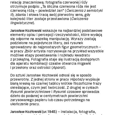
relację znaczeniową: fotografia czerwonej róży
otrzymuje podpis: „Ta śliczna czerwona róża nie jest
czerwoną różą – powiedział Jan” (
Ćwiczenia z semiotyki
II
); zdania i słowa tracą swój pierwotny sens, gdy
kolejność liter zostaje przestawiona (
Ćwiczenia
lingwistyczne
).
Jarosław Kozłowski
wskazuje na najbardziej podstawowe
elementy opisu i percepcji rzeczywistości, które wydają
się odporne na wszelką manipulację. Wyrazy zostają
podzielone na pojedyncze litery, zaś rysunek
sprowadzony do najprostszych figur geometrycznych –
w pracy
Zbiór
artysta rozrysowuje na przykład wszystkie
możliwe etapy powstawania i rozkładu kwadratu
z przekątną. Fotografia staje się ilustracją dostępnych
dla aparatu kombinacji czasów otwarcia migawki
i przesłony oraz ostrości (
Aparat
).
Do sztuki Jarosław Kozłowski odnosi się w sposób
przewrotny. Z jednej strony w pracy
Hipotezy
wypisuje
białą kreską na czarnej tablicy krótkie filozoficzne frazy
określające, czym jest twórczość. Z drugiej w cyklach
Rysunki powierzchniowe
i
Rysunki czasowe
sprowadza
dzieło do podanej w centymetrach powierzchni
zarysowanego papieru lub czasu potrzebnego na
ukończenie pracy.
Jarosław Kozłowski (ur. 1945)
– instalacja, fotografia,