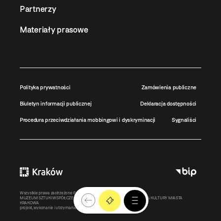
Partnerzy
Materiały prasowe
Polityka prywatności
Zamówienia publiczne
Biuletyn informacji publicznej
Deklaracja dostępności
Procedura przeciwdziałania mobbingowi i dyskryminacji
Sygnaliści
Wszystkie prawa zastrzeżone ©
MOCAK
2011-2026
MUZEUM SZTUKI WSPÓŁCZESNEJ W KRAKOWIE MOCAK – INSTYTUCJA KULTURY MIASTA
KRAKOWA
projekt, wykonanie i utrzymanie:
Bonjour.pl