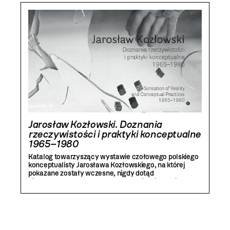
Jarosław Kozłowski. Doznania
rzeczywistości i praktyki konceptualne
1965–1980
Katalog towarzyszący wystawie czołowego polskiego
konceptualisty Jarosława Kozłowskiego, na której
pokazane zostały wczesne, nigdy dotąd
nieeksponowane prace artysty. Publikacja zawiera
tekst kuratorski René Blocka, wywiad z artystą oraz
eseje Luizy Nader i Marii Anny Potockiej.