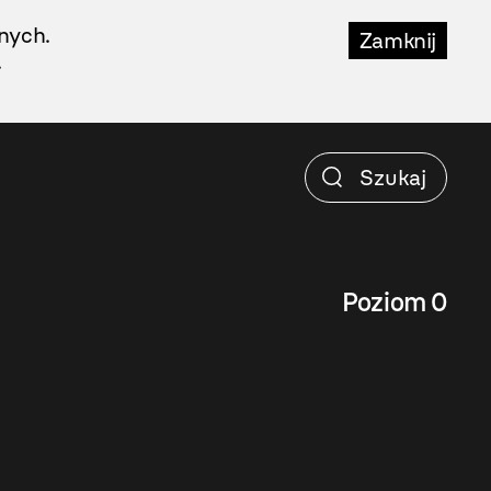
nych.
Zamknij
.
Poziom 0