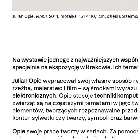
Julian Opie,
Finn.1
. 2014, mozaika, 151 × 110,1 cm, dzięki uprzejmo
Na wystawie jednego z najważniejszych współ
specjalnie na ekspozycję w Krakowie. Ich temat
Julian Opie
wypracował swój własny sposób ryso
rzeźba, malarstwo
i
film
– są środkami wyrazu
elektronicznych
. Opie stosuje
techniki kompu
zwierząt są najczęstszymi tematami w jego t
elementów, tworzących rozpoznawalne przedst
kontur sylwetki czy twarzy, symboli oraz bar
Opie
swoje prace tworzy w seriach. Za pomocą 