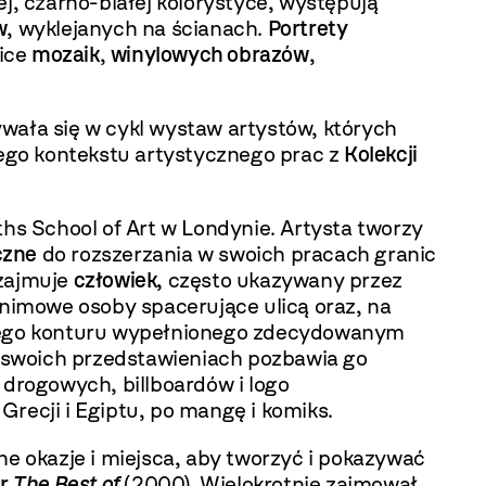
j, czarno-białej kolorystyce, występują
w
, wyklejanych na ścianach.
Portrety
nice
mozaik
,
winylowych obrazów
,
ała się w cykl wystaw artystów, których
ego kontekstu artystycznego prac z
Kolekcji
hs School of Art w Londynie. Artysta tworzy
czne
do rozszerzania w swoich pracach granic
 zajmuje
człowiek,
często ukazywany przez
onimowe osoby spacerujące ulicą oraz, na
arnego konturu wypełnionego zdecydowanym
swoich przedstawieniach pozbawia go
 drogowych, billboardów i logo
recji i Egiptu, po mangę i komiks.
ne okazje i miejsca, aby tworzyć i pokazywać
ur
The Best of
(2000). Wielokrotnie zajmował