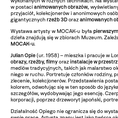
wykonanych w różnych technikach. Na wysta
w postaci
animowanych obrazów
, wyświetlan
przyjaciół, kolekcjonerów i anonimowych osó
gigantycznych
rzeźb 3D
oraz
animowanych o
Wystawa artysty w MOCAK-u była
pierwszym
dzieła znajdują się w zbiorach Muzeum. Zale
MOCAK-u.
Julian Opie
(ur. 1958) – mieszka i pracuje w L
obrazy, rzeźby, filmy
oraz
instalacje w przestr
mediów tradycyjnych, takich jak malarstwo ol
niego w ruchu. Portretuje członków rodziny, 
zlecenie, kolekcjonerów. Przedstawienia pos
kolorem, odwołując się w ten sposób do języka
szczegółów, wydobywając jego esencję. Czerpie
korporacji, poprzez drzeworyt japoński, port
Działalność Opiego nie ogranicza się do wysta
swoje prace. Artysta znany jest jako twórca 