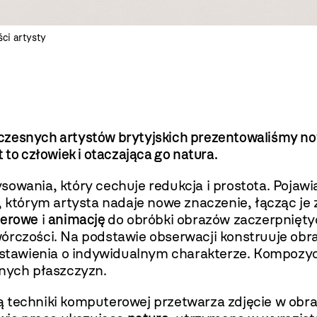
ści artysty
czesnych artystów brytyjskich prezentowaliśmy n
 to człowiek i otaczająca go natura.
wania, który cechuje redukcja i prostota. Pojawi
, którym artysta nadaje nowe znaczenie, łącząc j
terowe
i
animację
do obróbki obrazów zaczerpniętyc
wórczości. Na podstawie obserwacji konstruuje o
awienia o indywidualnym charakterze. Kompozycje 
wnych płaszczyzn.
techniki komputerowej przetwarza zdjęcie w obraz,