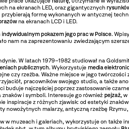
wie prace ukazujące
naturę
, utrzymane w wyraziste
ych na ekranach LED, oraz gigantycznych
rysunkó
b przybierają formę wykonanych w antycznej tech
brazów
na ekranach LCD i LED.
 indywidualnym pokazem jego prac w Polsce.
Wpisyw
żało nam na zaprezentowaniu zwiedzającym szersz
ondynie. W latach 1979–1982 studiował na Goldsmit
zeniach publicznych.
Wykorzystuje
media elektroni
ejne czy rzeźba. Ważne miejsce w jego twórczości
przyjaciół, pracowników swojego studio, a także an
taci buduje najczęściej poprzez zastosowanie cz
 znaków i symboli. Interesuje go również
pejzaż,
w 
 inspiracje z różnych zjawisk: od estetyki znaków
rety nowożytnych malarzy, antyczną rzeźbę Rzymu, G
w w muzeach i galeriach, wykorzystuje on także in
okładek płyt, w tym albumu brytyjskiego zespołu
Bl