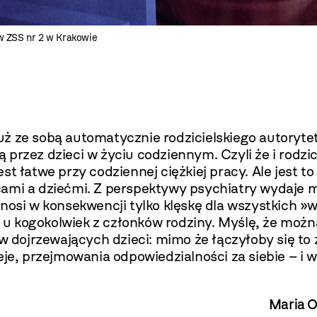
w ZSS nr 2 w Krakowie
 już ze sobą automatycznie rodzicielskiego autoryt
rzez dzieci w życiu codziennym. Czyli że i rodzice
t łatwe przy codziennej ciężkiej pracy. Ale jest to
ami a dziećmi. Z perspektywy psychiatry wydaje mi
nosi w konsekwencji tylko klęskę dla wszystkich »
u kogokolwiek z członków rodziny. Myślę, że moż
ów dojrzewających dzieci: mimo że łączyłoby się to 
eje, przejmowania odpowiedzialności za siebie – i
Maria O