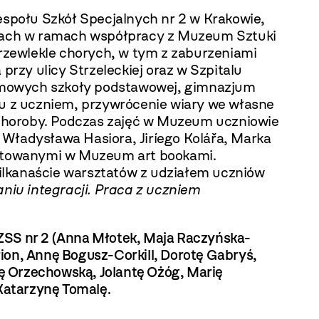
społu Szkół Specjalnych nr 2 w Krakowie,
tach w ramach współpracy z Muzeum Sztuki
rzewlekle chorych, w tym z zaburzeniami
zy ulicy Strzeleckiej oraz w Szpitalu
ramowych szkoły podstawowej, gimnazjum
tu z uczniem, przywrócenie wiary we własne
 choroby. Podczas zajęć w Muzeum uczniowie
 Władysława Hasiora, Jiríego Kolářa, Marka
zentowanymi w Muzeum art bookami.
ilkanaście warsztatów z udziałem uczniów
niu integracji. Praca z uczniem
ZSS nr 2 (Anna Młotek, Maja Raczyńska-
ion, Annę Bogusz-Corkill, Dorotę Gabryś,
ę Orzechowską, Jolantę Ożóg, Marię
 Katarzynę Tomalę.