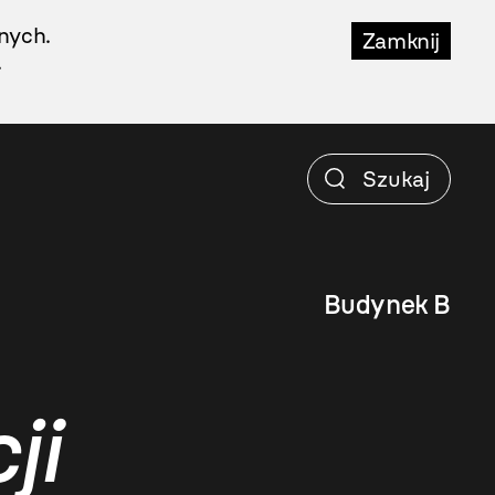
nych.
Zamknij
.
Budynek B
ji