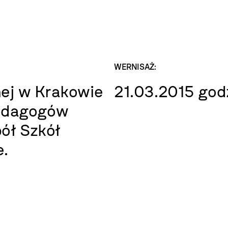
WERNISAŻ:
ej w Krakowie
21.03.2015 god
edagogów
ół Szkół
e.