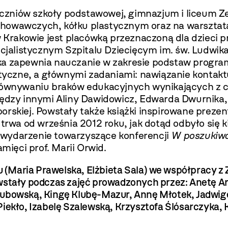
zniów szkoły podstawowej, gimnazjum i liceum Ze
ychowawczych, kółku plastycznym oraz na warszta
rakowie jest placówką przeznaczoną dla dzieci p
listycznym Szpitalu Dziecięcym im. św. Ludwika pr
wka zapewnia nauczanie w zakresie podstaw prog
eutyczne, a głównymi zadaniami: nawiązanie kontak
wyrównywaniu braków edukacyjnych wynikających z
iędzy innymi Aliny Dawidowicz, Edwarda Dwurnika,
borskiej. Powstały także książki inspirowane pre
wa od września 2012 roku, jak dotąd odbyło się k
 wydarzenie towarzyszące konferencji
W poszukiwa
ięci prof. Marii Orwid.
(Maria Prawelska, Elżbieta Sala) we współpracy z 
wstały podczas zajęć prowadzonych przez: Anetę Ar
łubowską, Kingę Klubę-Mazur, Annę Młotek, Jadwig
iekło, Izabelę Szalewską, Krzysztofa Ślósarczyka,