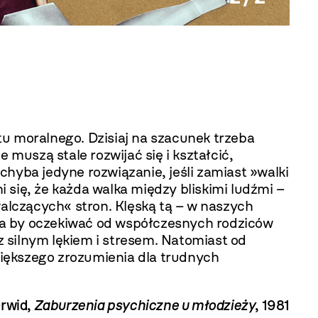
etu moralnego. Dzisiaj na szacunek trzeba
 muszą stale rozwijać się i kształcić,
 chyba jedyne rozwiązanie, jeśli zamiast »walki
 się, że każda walka między bliskimi ludźmi –
walczących« stron. Klęską tą – w naszych
na by oczekiwać od współczesnych rodziców
z silnym lękiem i stresem. Natomiast od
 większego zrozumienia dla trudnych
rwid,
Zaburzenia psychiczne u młodzieży
, 1981