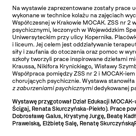
Na wystawie zaprezentowane zostały prace uc
wykonane w technice kolażu na zajęciach w
Współczesnej w Krakowie MOCAK. ZSS nr 2 w K
psychicznymi, leczonych w Wojewódzkim Specja
Uniwersyteckim przy ulicy Kopernika. Placó
i liceum. Jej celem jest oddziaływanie terap
siły i zaufania do otoczenia oraz pomoc w 
szkoły tworzyli prace inspirowane dziełami m
Kraussa, Nikifora Krynickiego, Wisławy Szym
Współpraca pomiędzy ZSS nr 2 i MOCAK-iem tr
chorujących psychicznie. Wystawa stanowiła
z zaburzeniami psychicznymi
dedykowanej pam
Wystawę przygotował Dział Edukacji MOCAK-u 
Ścigaj, Renata Skurczyńska-Piekło). Prace po
Dobrosławę Galus, Krystynę Jurgę, Beatę Kad
Prawelską, Elżbietę Salę, Renatę SkurczyńskąP