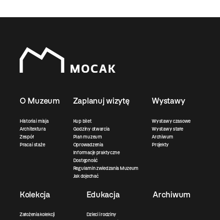
O Muzeum
Zaplanuj wizytę
Wystawy
Historia i misja
Kup bilet
Wystawy czasowe
Architektura
Godziny otwarcia
Wystawy stałe
Zespół
Plan muzeum
Archiwum
Praca i staże
Oprowadzenia
Projekty
Informacje praktyczne
Dostępność
Regulamin zwiedzania Muzeum
Jak dojechać
Kolekcja
Edukacja
Archiwum
Założenia kolekcji
Dzieci i rodziny