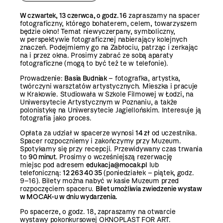
W czwartek, 13 czerwca, o godz. 16
zapraszamy na spacer
fotograficzny, którego bohaterem, celem, towarzyszem
będzie okno! Temat niewyczerpany, symboliczny,
w perspektywie fotograficznej nabierający kolejnych
znaczeń. Podejmiemy go na Zabłociu, patrząc i zerkając
na i przez okna. Prosimy zabrać ze sobą aparaty
fotograficzne (mogą to być też te w telefonie).
Prowadzenie:
Basia Budniak
– fotografka, artystka,
twórczyni warsztatów artystycznych. Mieszka i pracuje
w Krakowie. Studiowała w Szkole Filmowej w Łodzi, na
Uniwersytecie Artystycznym w Poznaniu, a także
polonistykę na Uniwersytecie Jagiellońskim. Interesuje ją
fotografia jako proces.
Opłata za udział w spacerze wynosi
14 zł
od uczestnika.
Spacer rozpoczniemy i zakończymy przy Muzeum.
Spotykamy się przy recepcji. Przewidywany czas trwania
to
90 minut
. Prosimy o wcześniejszą rezerwację
miejsc pod adresem
edukacja@mocak.pl
lub
telefoniczną:
12 263 40 35
(poniedziałek – piątek, godz.
9–16). Bilety można nabyć w kasie Muzeum przed
rozpoczęciem spaceru.
Bilet umożliwia zwiedzenie wystaw
w MOCAK-u w dniu wydarzenia.
Po spacerze, o godz. 18, zapraszamy na
otwarcie
wystawy pokonkursowej OKNOPLAST FOR ART
.