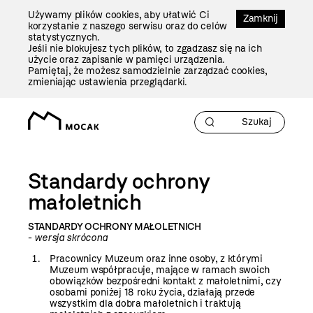
Przejdź
Używamy plików cookies, aby ułatwić Ci
Do
Zamknij
korzystanie z naszego serwisu oraz do celów
Treści
statystycznych.
Jeśli nie blokujesz tych plików, to zgadzasz się na ich
użycie oraz zapisanie w pamięci urządzenia.
Pamiętaj, że możesz samodzielnie zarządzać cookies,
zmieniając ustawienia przeglądarki.
Standardy ochrony
małoletnich
STANDARDY OCHRONY MAŁOLETNICH
-
wersja skrócona
Pracownicy Muzeum oraz inne osoby, z którymi
Muzeum współpracuje, mające w ramach swoich
obowiązków bezpośredni kontakt z małoletnimi, czy
osobami poniżej 18 roku życia, działają przede
wszystkim dla dobra małoletnich i traktują