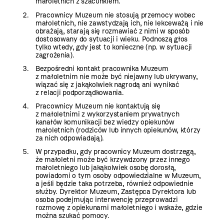
małoletnich z szacunkiem.
Pracownicy Muzeum nie stosują przemocy wobec
małoletnich, nie zawstydzają ich, nie lekceważą i nie
obrażają, starają się rozmawiać z nimi w sposób
dostosowany do sytuacji i wieku. Podnoszą głos
tylko wtedy, gdy jest to konieczne (np. w sytuacji
zagrożenia).
Bezpośredni kontakt pracownika Muzeum
z małoletnim nie może być niejawny lub ukrywany,
wiązać się z jakąkolwiek nagrodą ani wynikać
z relacji podporządkowania.
Pracownicy Muzeum nie kontaktują się
z małoletnimi z wykorzystaniem prywatnych
kanałów komunikacji bez wiedzy opiekunów
małoletnich (rodziców lub innych opiekunów, którzy
za nich odpowiadają).
W przypadku, gdy pracownicy Muzeum dostrzegą,
że małoletni może być krzywdzony przez innego
małoletniego lub jakąkolwiek osobę dorosłą,
powiadomi o tym osoby odpowiedzialne w Muzeum,
a jeśli będzie taka potrzeba, również odpowiednie
służby. Dyrektor Muzeum, Zastępca Dyrektora lub
osoba podejmując interwencję przeprowadzi
rozmowę z opiekunami małoletniego i wskaże, gdzie
można szukać pomocy.