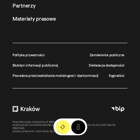
Partnerzy
Materiały prasowe
Polityka prywatności
Zamówienia publiczne
Biuletyn informacji publicznej
Deklaracja dostępności
Procedura przeciwdziałania mobbingowi i dyskryminacji
Sygnaliści
Wszystkie prawa zastrzeżone ©
MOCAK
2011-2026
MUZEUM SZTUKI WSPÓŁCZESNEJ W KRAKOWIE MOCAK – INSTYTUCJA KULTURY MIASTA
KRAKOWA
projekt, wykonanie i utrzymanie:
Bonjour.pl