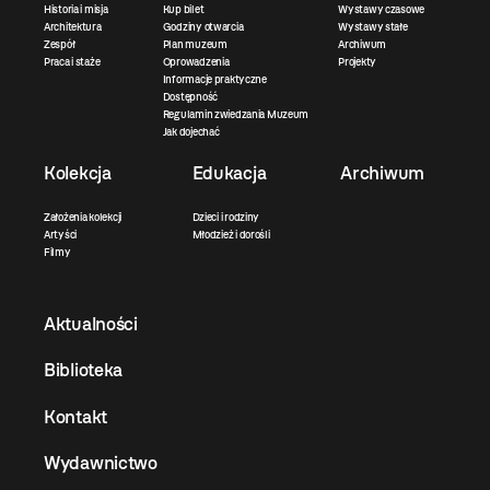
Historia i misja
Kup bilet
Wystawy czasowe
Architektura
Godziny otwarcia
Wystawy stałe
Zespół
Plan muzeum
Archiwum
Praca i staże
Oprowadzenia
Projekty
Informacje praktyczne
Dostępność
Regulamin zwiedzania Muzeum
Jak dojechać
Kolekcja
Edukacja
Archiwum
Założenia kolekcji
Dzieci i rodziny
Artyści
Młodzież i dorośli
Filmy
Aktualności
Biblioteka
Kontakt
Wydawnictwo