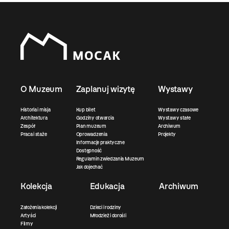
O Muzeum
Zaplanuj wizytę
Wystawy
Historia i misja
Kup bilet
Wystawy czasowe
Architektura
Godziny otwarcia
Wystawy stałe
Zespół
Plan muzeum
Archiwum
Praca i staże
Oprowadzenia
Projekty
Informacje praktyczne
Dostępność
Regulamin zwiedzania Muzeum
Jak dojechać
Kolekcja
Edukacja
Archiwum
Założenia kolekcji
Dzieci i rodziny
Artyści
Młodzież i dorośli
Filmy