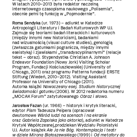
W latach 2010–2013 była redaktor naczelną
internetowego czasopisma naukowego „
Polisemia
”,
obecnie pełni tę funkcję w „Popmodernie”.
Roma Sendyka
(ur. 1973) – adiunkt w Katedrze
Antropologii Literatury i Badań Kulturowych WP UJ.
Zajmuje się teoriami badań literackich i kulturowych
(między innymi new historicism), badaniami
nad wizualnością (visual culture studies), genologią
(zwłaszcza gatunkami pogranicza, między innymi
eseistyką) i zjawiskami „transdyscyplinarnymi” (relacje
tekst – obraz). Stypendystka Christian A. Johnson
Endeavor Foundation (Nowy Jork) Visiting Scholar
Program, Fundacji Kościuszkowskiej (University of
Chicago, 2011) oraz programu Patterns fundacji ERSTE
Stiftung (Wiedeń, 2010–2012). Visiting Assistant
Professor na University of Chicago (2011).
Autorka książki
Nowoczesny esej.
Studium historycznej
świadomości gatunku
(2006). W 2012 redaktorka numeru
„MOCAK Forum” zatytułowanego
Obraz i słowo
.
Jarosław Fazan
(ur. 1966) – historyk i krytyk literacki,
edytor
Pism
Tadeusza Peipera (opracował
dwutomowe
Wśród ludzi na scenach i na ekranie
oraz
Gabriela Zapolska jako aktorka
), adiunkt w Katedrze
Krytyki Współczesnej,prodziekan Wydziału Polonistyki
UJ. Autor książek
Ale Ja nie Bóg
.
Kontemplacja i teatr
w dziele Mirona Białoszewskiego
(1999) i
Od metafory do