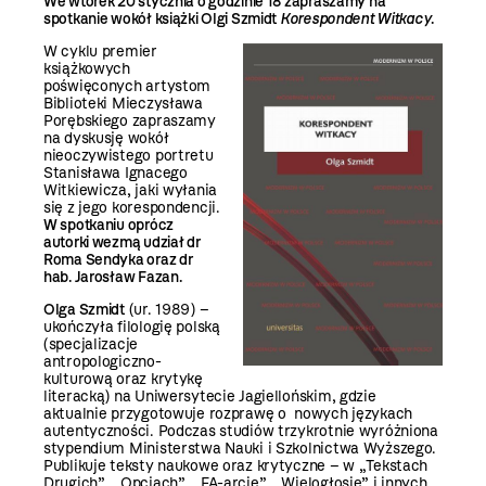
We wtorek 20 stycznia o godzinie 18 zapraszamy na
spotkanie wokół książki Olgi Szmidt
Korespondent Witkacy
.
W cyklu premier
książkowych
poświęconych artystom
Biblioteki Mieczysława
Porębskiego zapraszamy
na dyskusję wokół
nieoczywistego portretu
Stanisława Ignacego
Witkiewicza, jaki wyłania
się z jego korespondencji.
W spotkaniu oprócz
autorki wezmą udział dr
Roma Sendyka oraz dr
hab. Jarosław Fazan.
Olga Szmidt
(ur. 1989) –
ukończyła filologię polską
(specjalizacje
antropologiczno-
kulturową oraz krytykę
literacką) na Uniwersytecie Jagiellońskim, gdzie
aktualnie przygotowuje rozprawę o nowych językach
autentyczności. Podczas studiów trzykrotnie wyróżniona
stypendium Ministerstwa Nauki i Szkolnictwa Wyższego.
Publikuje teksty naukowe oraz krytyczne – w „Tekstach
Drugich”, „Opcjach”, „FA-arcie”, „Wielogłosie” i innych.