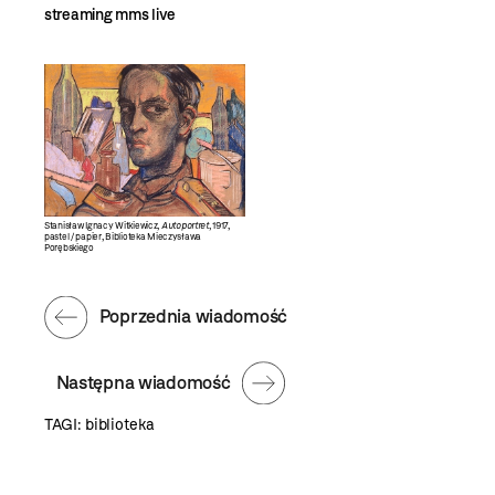
streaming mms live
Stanisław Ignacy Witkiewicz,
Autoportret
, 1917,
pastel / papier, Biblioteka Mieczysława
Porębskiego
Poprzednia wiadomość
Następna wiadomość
TAGI:
biblioteka