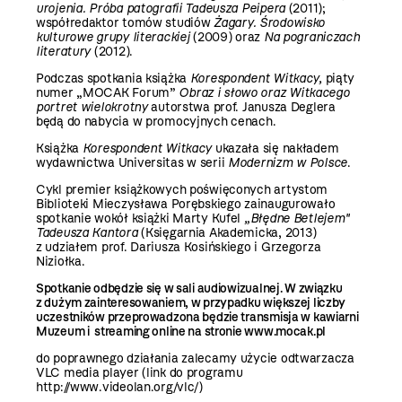
urojenia. Próba patografii Tadeusza Peipera
(2011);
współredaktor tomów studiów
Żagary. Środowisko
kulturowe grupy literackiej
(2009) oraz
Na pograniczach
literatury
(2012).
Podczas spotkania książka
Korespondent Witkacy,
piąty
numer „MOCAK Forum”
Obraz i słowo oraz Witkacego
portret wielokrotny
autorstwa prof. Janusza Deglera
będą do nabycia w promocyjnych cenach.
Książka
Korespondent Witkacy
ukazała się nakładem
wydawnictwa Universitas w serii
Modernizm w Polsce
.
Cykl premier książkowych poświęconych artystom
Biblioteki Mieczysława Porębskiego zainaugurowało
spotkanie wokół książki Marty Kufel
„Błędne Betlejem"
Tadeusza Kantora
(Księgarnia Akademicka, 2013)
z udziałem prof. Dariusza Kosińskiego i Grzegorza
Niziołka.
Spotkanie odbędzie się w sali audiowizualnej. W związku
z dużym zainteresowaniem, w przypadku większej liczby
uczestników przeprowadzona będzie transmisja w kawiarni
Muzeum i streaming online na stronie
www.mocak.pl
do poprawnego działania zalecamy użycie odtwarzacza
VLC media player (link do programu
http://www.videolan.org/vlc/
)