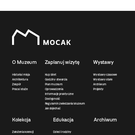
O Muzeum
Zaplanuj wizytę
Wystawy
Historia i misja
Kup bilet
Wystawy czasowe
Architektura
Godziny otwarcia
Wystawy stałe
Zespół
Plan muzeum
Archiwum
Praca i staże
Oprowadzenia
Projekty
Informacje praktyczne
Dostępność
Regulamin zwiedzania Muzeum
Jak dojechać
Kolekcja
Edukacja
Archiwum
Założenia kolekcji
Dzieci i rodziny