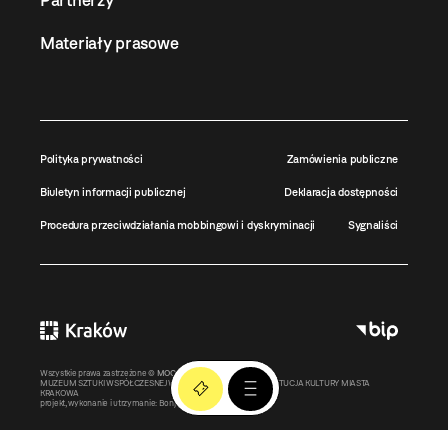
Partnerzy
Materiały prasowe
Polityka prywatności
Zamówienia publiczne
Biuletyn informacji publicznej
Deklaracja dostępności
Procedura przeciwdziałania mobbingowi i dyskryminacji
Sygnaliści
Wszystkie prawa zastrzeżone ©
MOCAK
2011-2026
MUZEUM SZTUKI WSPÓŁCZESNEJ W KRAKOWIE MOCAK – INSTYTUCJA KULTURY MIASTA
KRAKOWA
projekt, wykonanie i utrzymanie:
Bonjour.pl