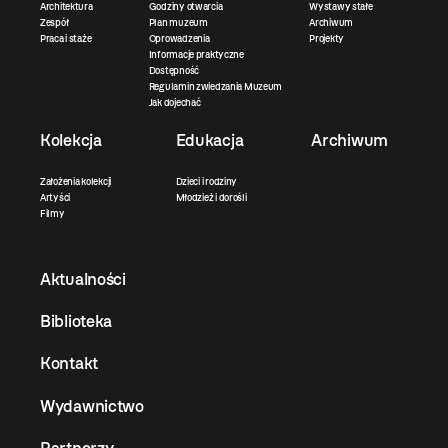
Architektura
Godziny otwarcia
Wystawy stałe
Zespół
Plan muzeum
Archiwum
Praca i staże
Oprowadzenia
Projekty
Informacje praktyczne
Dostępność
Regulamin zwiedzania Muzeum
Jak dojechać
Kolekcja
Edukacja
Archiwum
Założenia kolekcji
Dzieci i rodziny
Artyści
Młodzież i dorośli
Filmy
Aktualności
Biblioteka
Kontakt
Wydawnictwo