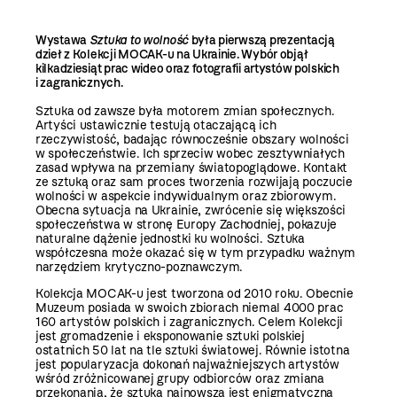
Wystawa
Sztuka to wolność
była pierwszą prezentacją
dzieł z Kolekcji MOCAK-u na Ukrainie. Wybór objął
kilkadziesiąt prac wideo oraz fotografii artystów polskich
i zagranicznych.
Sztuka od zawsze była motorem zmian społecznych.
Artyści ustawicznie testują otaczającą ich
rzeczywistość, badając równocześnie obszary wolności
w społeczeństwie. Ich sprzeciw wobec zesztywniałych
zasad wpływa na przemiany światopoglądowe. Kontakt
ze sztuką oraz sam proces tworzenia rozwijają poczucie
wolności w aspekcie indywidualnym oraz zbiorowym.
Obecna sytuacja na Ukrainie, zwrócenie się większości
społeczeństwa w stronę Europy Zachodniej, pokazuje
naturalne dążenie jednostki ku wolności. Sztuka
współczesna może okazać się w tym przypadku ważnym
narzędziem krytyczno-poznawczym.
Kolekcja MOCAK-u jest tworzona od 2010 roku. Obecnie
Muzeum posiada w swoich zbiorach niemal 4000 prac
160 artystów polskich i zagranicznych. Celem Kolekcji
jest gromadzenie i eksponowanie sztuki polskiej
ostatnich 50 lat na tle sztuki światowej. Równie istotna
jest popularyzacja dokonań najważniejszych artystów
wśród zróżnicowanej grupy odbiorców oraz zmiana
przekonania, że sztuka najnowsza jest enigmatyczna