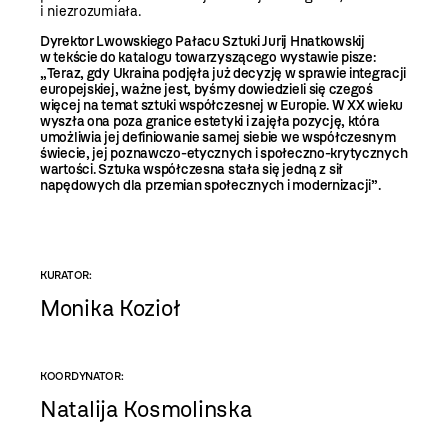
i niezrozumiała.
Dyrektor Lwowskiego Pałacu Sztuki Jurij Hnatkowskij
w tekście do katalogu towarzyszącego wystawie pisze:
„Teraz, gdy Ukraina podjęła już decyzję w sprawie integracji
europejskiej, ważne jest, byśmy dowiedzieli się czegoś
więcej na temat sztuki współczesnej w Europie. W XX wieku
wyszła ona poza granice estetyki i zajęła pozycję, która
umożliwia jej definiowanie samej siebie we współczesnym
świecie, jej poznawczo-etycznych i społeczno-krytycznych
wartości. Sztuka współczesna stała się jedną z sił
napędowych dla przemian społecznych i modernizacji”.
KURATOR:
Monika Kozioł
KOORDYNATOR:
Natalija Kosmolinska