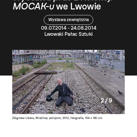
MOCAK-u
we Lwowie
Wystawa zewnętrzna
09.07.2014 - 24.08.2014
Lwowski Pałac Sztuki
2 / 9
Zbigniew Libera,
Wrażliwy policjan
t, 2012, fotografia, 104 x 180 cm
Oskar Da
82 cm ka