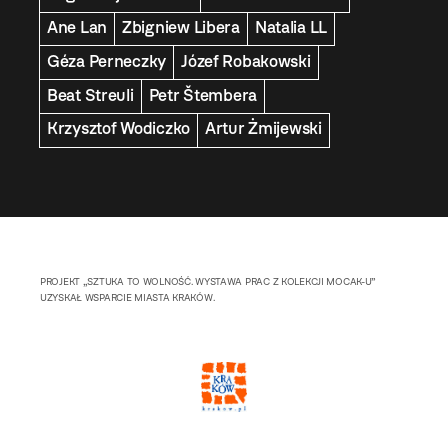
Ane Lan
Zbigniew Libera
Natalia LL
Géza Perneczky
Józef Robakowski
Beat Streuli
Petr Štembera
Krzysztof Wodiczko
Artur Żmijewski
PROJEKT „SZTUKA TO WOLNOŚĆ. WYSTAWA PRAC Z KOLEKCJI MOCAK-U”
UZYSKAŁ WSPARCIE MIASTA KRAKÓW.