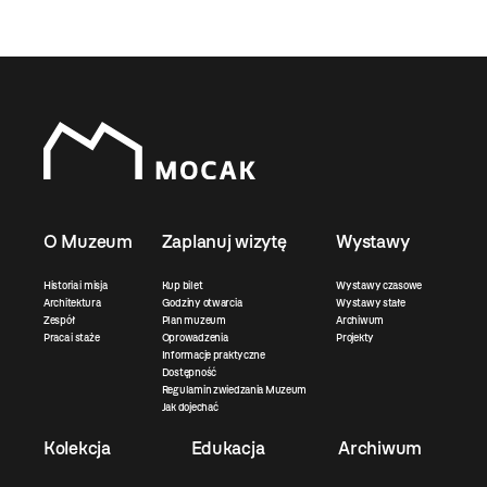
O Muzeum
Zaplanuj wizytę
Wystawy
Historia i misja
Kup bilet
Wystawy czasowe
Architektura
Godziny otwarcia
Wystawy stałe
Zespół
Plan muzeum
Archiwum
Praca i staże
Oprowadzenia
Projekty
Informacje praktyczne
Dostępność
Regulamin zwiedzania Muzeum
Jak dojechać
Kolekcja
Edukacja
Archiwum