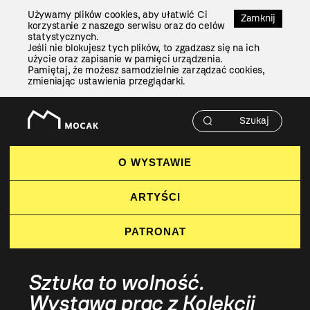
Przejdź
Używamy plików cookies, aby ułatwić Ci
Do
Zamknij
korzystanie z naszego serwisu oraz do celów
Treści
statystycznych.
Jeśli nie blokujesz tych plików, to zgadzasz się na ich
użycie oraz zapisanie w pamięci urządzenia.
Pamiętaj, że możesz samodzielnie zarządzać cookies,
zmieniając ustawienia przeglądarki.
O WYSTAWIE
ARTYŚCI
PATRONAT
Sztuka to wolność.
Wystawa prac z Kolekcji