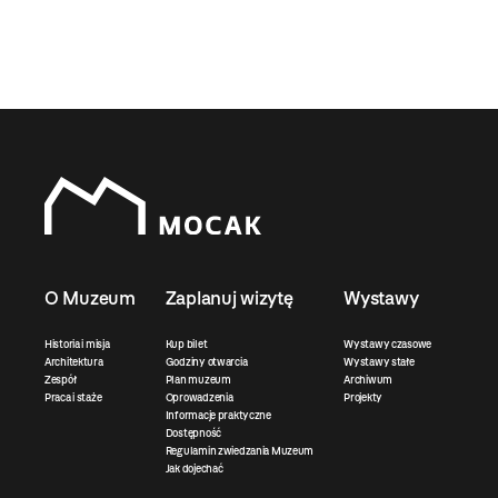
O Muzeum
Zaplanuj wizytę
Wystawy
Historia i misja
Kup bilet
Wystawy czasowe
Architektura
Godziny otwarcia
Wystawy stałe
Zespół
Plan muzeum
Archiwum
Praca i staże
Oprowadzenia
Projekty
Informacje praktyczne
Dostępność
Regulamin zwiedzania Muzeum
Jak dojechać