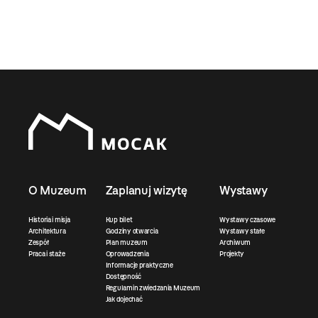
O Muzeum
Zaplanuj wizytę
Wystawy
Historia i misja
Kup bilet
Wystawy czasowe
Architektura
Godziny otwarcia
Wystawy stałe
Zespół
Plan muzeum
Archiwum
Praca i staże
Oprowadzenia
Projekty
Informacje praktyczne
Dostępność
Regulamin zwiedzania Muzeum
Jak dojechać