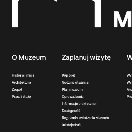
O Muzeum
Zaplanuj wizytę
W
Historia i misja
Kup bilet
Wy
Architektura
Godziny otwarcia
Wys
Zespół
Plan muzeum
Ar
Praca i staże
Oprowadzenia
Pro
Informacje praktyczne
Dostępność
Regulamin zwiedzania Muzeum
Jak dojechać