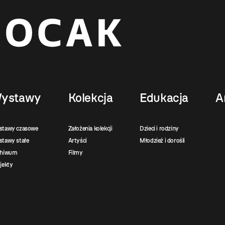
ystawy
Kolekcja
Edukacja
A
stawy czasowe
Założenia kolekcji
Dzieci i rodziny
tawy stałe
Artyści
Młodzież i dorośli
chiwum
Filmy
jekty