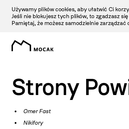
Przejdź
Używamy plików cookies, aby ułatwić Ci korzy
Do
Jeśli nie blokujesz tych plików, to zgadzasz si
Treści
Pamiętaj, że możesz samodzielnie zarządzać c
Strony Pow
Omer Fast
Nikifory