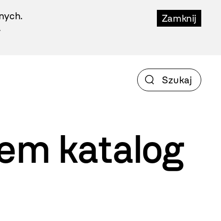
nych.
Zamknij
.
iem
katalog