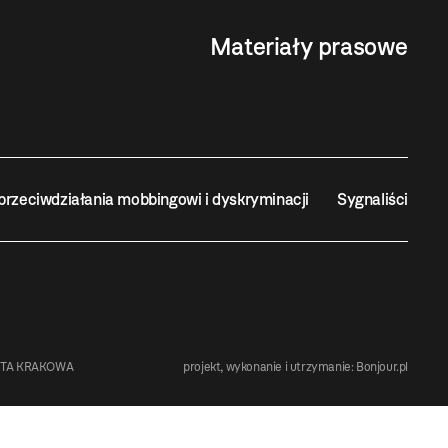
Materiały prasowe
przeciwdziałania mobbingowi i dyskryminacji
Sygnaliści
STA KRAKOWA
projekt, wykonanie i utrzymanie:
Bonjour.pl