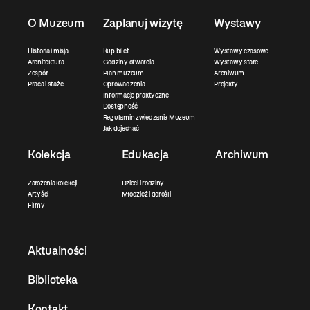
O Muzeum
Zaplanuj wizytę
Wystawy
Historia i misja
Kup bilet
Wystawy czasowe
Architektura
Godziny otwarcia
Wystawy stałe
Zespół
Plan muzeum
Archiwum
Praca i staże
Oprowadzenia
Projekty
Informacje praktyczne
Dostępność
Regulamin zwiedzania Muzeum
Jak dojechać
Kolekcja
Edukacja
Archiwum
Założenia kolekcji
Dzieci i rodziny
Artyści
Młodzież i dorośli
Filmy
Aktualności
Biblioteka
Kontakt