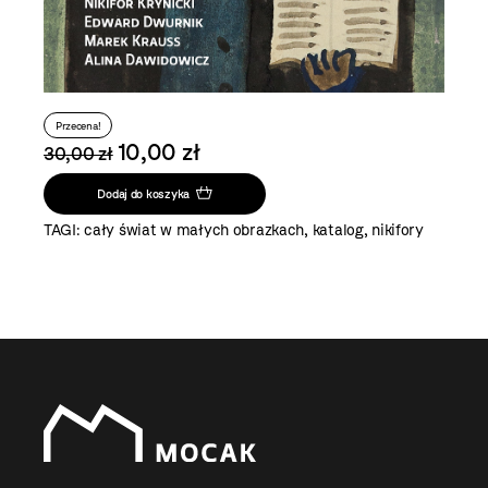
Przecena!
10,00 zł
30,00 zł
Dodaj do koszyka
TAGI:
cały świat w małych obrazkach
,
katalog
,
nikifory