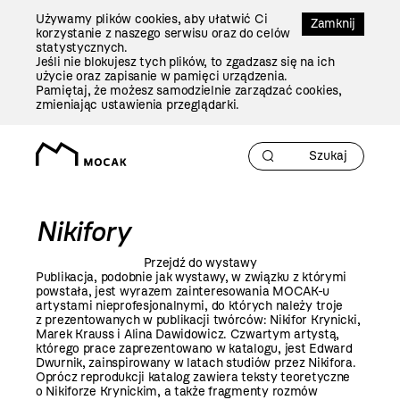
Przejdź
Używamy plików cookies, aby ułatwić Ci
Do
Zamknij
korzystanie z naszego serwisu oraz do celów
Treści
statystycznych.
Jeśli nie blokujesz tych plików, to zgadzasz się na ich
użycie oraz zapisanie w pamięci urządzenia.
Pamiętaj, że możesz samodzielnie zarządzać cookies,
zmieniając ustawienia przeglądarki.
Nikifory
Przejdź do wystawy
Publikacja, podobnie jak wystawy, w związku z którymi
powstała, jest wyrazem zainteresowania MOCAK-u
artystami nieprofesjonalnymi, do których należy troje
z prezentowanych w publikacji twórców: Nikifor Krynicki,
Marek Krauss i Alina Dawidowicz. Czwartym artystą,
którego prace zaprezentowano w katalogu, jest Edward
Dwurnik, zainspirowany w latach studiów przez Nikifora.
Oprócz reprodukcji katalog zawiera teksty teoretyczne
o Nikiforze Krynickim, a także fragmenty rozmów