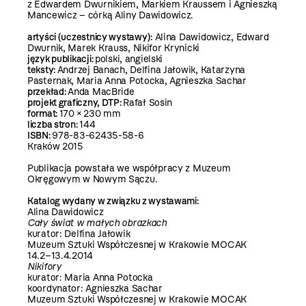
z Edwardem Dwurnikiem, Markiem Kraussem i Agnieszką
Mancewicz – córką Aliny Dawidowicz.
artyści (uczestnicy wystawy):
Alina Dawidowicz, Edward
Dwurnik, Marek Krauss, Nikifor Krynicki
język publikacji:
polski, angielski
teksty:
Andrzej Banach, Delfina Jałowik, Katarzyna
Pasternak, Maria Anna Potocka, Agnieszka Sachar
przekład:
Anda MacBride
projekt graficzny, DTP:
Rafał Sosin
format:
170 × 230 mm
liczba stron:
144
ISBN:
978-83-62435-58-6
Kraków 2015
Publikacja powstała we współpracy z Muzeum
Okręgowym w Nowym Sączu.
Katalog wydany w związku z wystawami:
Alina Dawidowicz
Cały świat w małych obrazkach
kurator: Delfina Jałowik
Muzeum Sztuki Współczesnej w Krakowie MOCAK
14.2–13.4.2014
Nikifory
kurator: Maria Anna Potocka
koordynator: Agnieszka Sachar
Muzeum Sztuki Współczesnej w Krakowie MOCAK