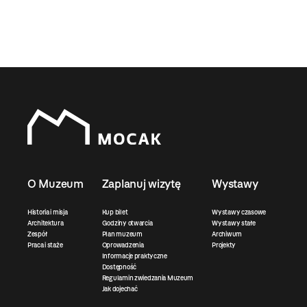
O Muzeum
Zaplanuj wizytę
Wystawy
Historia i misja
Kup bilet
Wystawy czasowe
Architektura
Godziny otwarcia
Wystawy stałe
Zespół
Plan muzeum
Archiwum
Praca i staże
Oprowadzenia
Projekty
Informacje praktyczne
Dostępność
Regulamin zwiedzania Muzeum
Jak dojechać