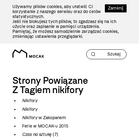
Przejdź
Używamy plików cookies, aby ułatwić Ci
Do
Zamknij
korzystanie z naszego serwisu oraz do celów
Treści
statystycznych.
Jeśli nie blokujesz tych plików, to zgadzasz się na ich
użycie oraz zapisanie w pamięci urządzenia.
Pamiętaj, że możesz samodzielnie zarządzać cookies,
zmieniając ustawienia przeglądarki.
Strony Powiązane
Z Tagiem
nikifory
Nikifory
Nikifory
Nikifory
w Zakopanem
Ferie w MOCAK-u 2015
Czas na sztukę
(7)