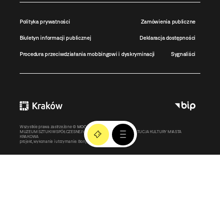
Polityka prywatności
Zamówienia publiczne
Biuletyn informacji publicznej
Deklaracja dostępności
Procedura przeciwdziałania mobbingowi i dyskryminacji
Sygnaliści
Wszystkie prawa zastrzeżone ©
MOCAK
2011-2026
MUZEUM SZTUKI WSPÓŁCZESNEJ W KRAKOWIE MOCAK – INSTYTUCJA KULTURY MIASTA
KRAKOWA
projekt, wykonanie i utrzymanie:
Bonjour.pl