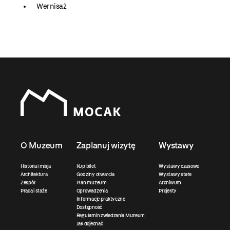
Wernisaż
O Muzeum
Zaplanuj wizytę
Wystawy
Historia i misja
Kup bilet
Wystawy czasowe
Architektura
Godziny otwarcia
Wystawy stałe
Zespół
Plan muzeum
Archiwum
Praca i staże
Oprowadzenia
Projekty
Informacje praktyczne
Dostępność
Regulamin zwiedzania Muzeum
Jak dojechać