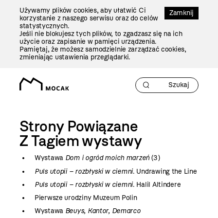
Przejdź
Używamy plików cookies, aby ułatwić Ci
Do
Zamknij
korzystanie z naszego serwisu oraz do celów
Treści
statystycznych.
Jeśli nie blokujesz tych plików, to zgadzasz się na ich
użycie oraz zapisanie w pamięci urządzenia.
Pamiętaj, że możesz samodzielnie zarządzać cookies,
zmieniając ustawienia przeglądarki.
Strony Powiązane
Z Tagiem
wystawy
Wystawa
Dom i ogród moich marzeń
(3)
Puls utopii – rozbłyski w ciemni
. Undrawing the Line
Puls utopii – rozbłyski w ciemni
. Halil Altindere
Pierwsze urodziny Muzeum Polin
Wystawa
Beuys, Kantor, Demarco