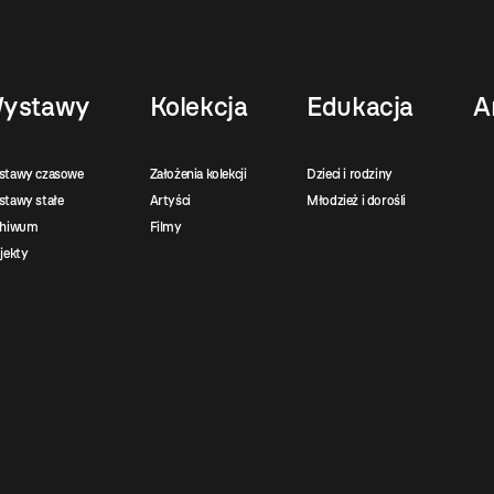
ystawy
Kolekcja
Edukacja
A
stawy czasowe
Założenia kolekcji
Dzieci i rodziny
tawy stałe
Artyści
Młodzież i dorośli
chiwum
Filmy
jekty