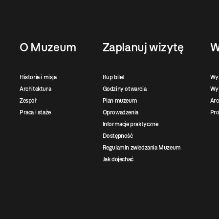
O Muzeum
Zaplanuj wizytę
W
Historia i misja
Kup bilet
Wy
Architektura
Godziny otwarcia
Wys
Zespół
Plan muzeum
Ar
Praca i staże
Oprowadzenia
Pro
Informacje praktyczne
Dostępność
Regulamin zwiedzania Muzeum
Jak dojechać