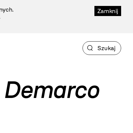
nych.
Zamknij
.
, Demarco