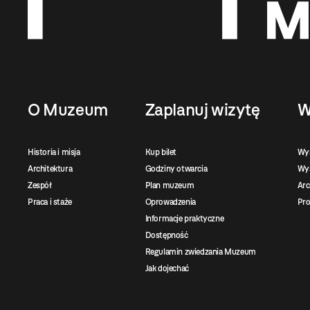
O Muzeum
Zaplanuj wizytę
W
Historia i misja
Kup bilet
Wy
Architektura
Godziny otwarcia
Wys
Zespół
Plan muzeum
Ar
Praca i staże
Oprowadzenia
Pro
Informacje praktyczne
Dostępność
Regulamin zwiedzania Muzeum
Jak dojechać