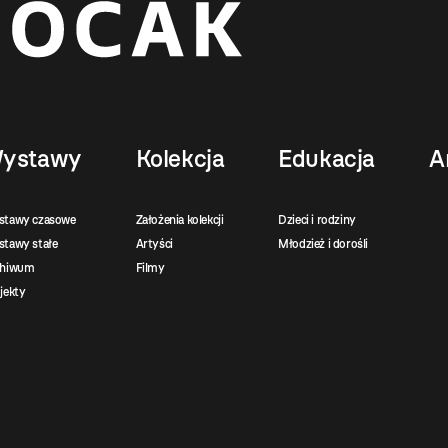
ystawy
Kolekcja
Edukacja
A
stawy czasowe
Założenia kolekcji
Dzieci i rodziny
tawy stałe
Artyści
Młodzież i dorośli
chiwum
Filmy
jekty