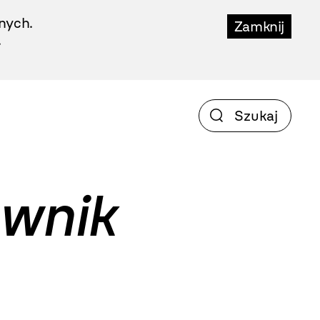
nych.
Zamknij
.
ownik