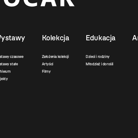
ystawy
Kolekcja
Edukacja
A
stawy czasowe
Założenia kolekcji
Dzieci i rodziny
tawy stałe
Artyści
Młodzież i dorośli
chiwum
Filmy
jekty