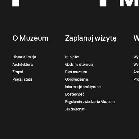
O Muzeum
Zaplanuj wizytę
W
Historia i misja
Kup bilet
Wy
Architektura
Godziny otwarcia
Wys
Zespół
Plan muzeum
Ar
Praca i staże
Oprowadzenia
Pro
Informacje praktyczne
Dostępność
Regulamin zwiedzania Muzeum
Jak dojechać