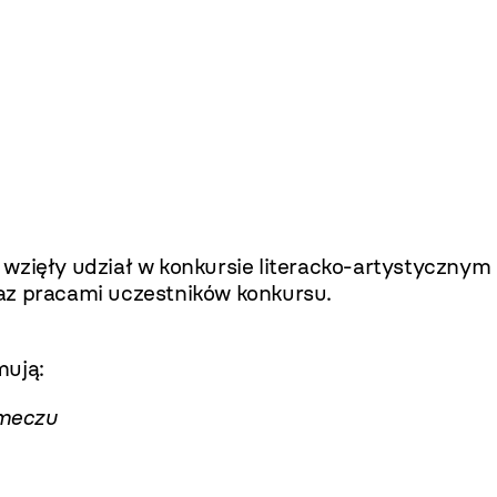
 wzięły udział w konkursie literacko-artystycznym
az pracami uczestników konkursu.
ują:
meczu