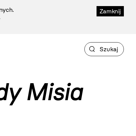
nych.
Zamknij
.
dy Misia