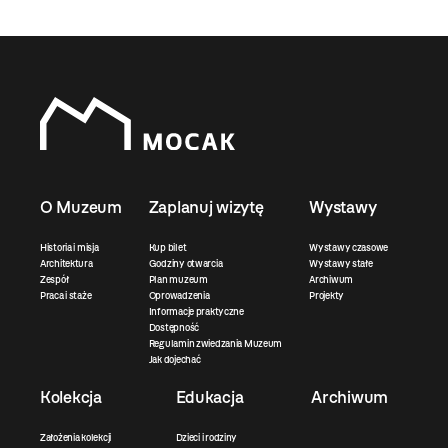
O Muzeum
Zaplanuj wizytę
Wystawy
Historia i misja
Kup bilet
Wystawy czasowe
Architektura
Godziny otwarcia
Wystawy stałe
Zespół
Plan muzeum
Archiwum
Praca i staże
Oprowadzenia
Projekty
Informacje praktyczne
Dostępność
Regulamin zwiedzania Muzeum
Jak dojechać
Kolekcja
Edukacja
Archiwum
Założenia kolekcji
Dzieci i rodziny