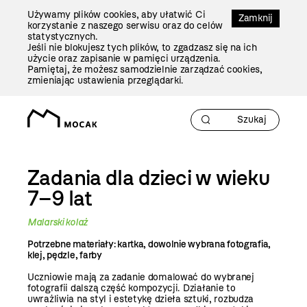
Przejdź
Używamy plików cookies, aby ułatwić Ci
Do
Zamknij
korzystanie z naszego serwisu oraz do celów
Treści
statystycznych.
Jeśli nie blokujesz tych plików, to zgadzasz się na ich
użycie oraz zapisanie w pamięci urządzenia.
Pamiętaj, że możesz samodzielnie zarządzać cookies,
zmieniając ustawienia przeglądarki.
Zadania dla dzieci w wieku
7–9 lat
Malarski kolaż
Potrzebne materiały: kartka, dowolnie wybrana fotografia,
klej, pędzle, farby
Uczniowie mają za zadanie domalować do wybranej
fotografii dalszą część kompozycji. Działanie to
uwrażliwia na styl i estetykę dzieła sztuki, rozbudza