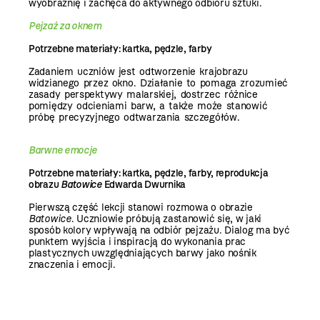
wyobraźnię i zachęca do aktywnego odbioru sztuki.
Pejzaż za oknem
Potrzebne materiały: kartka, pędzle, farby
Zadaniem uczniów jest odtworzenie krajobrazu
widzianego przez okno. Działanie to pomaga zrozumieć
zasady perspektywy malarskiej, dostrzec różnice
pomiędzy odcieniami barw, a także może stanowić
próbę precyzyjnego odtwarzania szczegółów.
Barwne emocje
Potrzebne materiały: kartka, pędzle, farby, reprodukcja
obrazu
Batowice
Edwarda Dwurnika
Pierwszą część lekcji stanowi rozmowa o obrazie
Batowice
. Uczniowie próbują zastanowić się, w jaki
sposób kolory wpływają na odbiór pejzażu. Dialog ma być
punktem wyjścia i inspiracją do wykonania prac
plastycznych uwzględniających barwy jako nośnik
znaczenia i emocji.