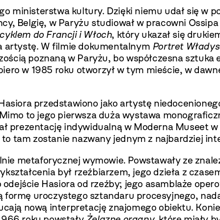
 ministerstwa kultury. Dzięki niemu udał się w po
cy, Belgię, w Paryżu studiował w pracowni Ossipa 
cyklem do Francji i Włoch
, który ukazał się druki
na artystę. W filmie dokumentalnym
Portret Władys
zością poznaną w Paryżu, bo współczesna sztuka e
piero w 1985 roku otworzył w tym mieście, w dawn
Hasiora przedstawiono jako artystę niedocenionego
a. Mimo to jego pierwsza duża wystawa monografic
miał prezentację indywidualną w Moderna Museet w
to tam zostanie nazwany jednym z najbardziej int
silnie metaforycznej wymowie. Powstawały ze znale
ykształcenia był rzeźbiarzem, jego dzieła z czas
odejście Hasiora od rzeźby; jego asamblaże opero
ą formę uroczystego sztandaru procesyjnego, nada
zucają nową interpretację znajomego obiektu. Koni
 1966 roku powstały
Żelazne organy
, które miały 