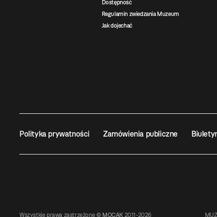
Dostępność
Regulamin zwiedzania Muzeum
Jak dojechać
Polityka prywatności
Zamówienia publiczne
Biulety
Wszystkie prawa zastrzeżone ©
MOCAK
2011-2026
MUZ