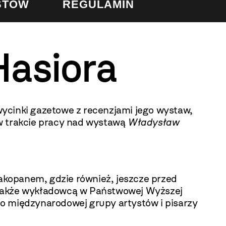
STÓW
REGULAMIN
asiora
wycinki gazetowe z recenzjami jego wystaw,
a w trakcie pracy nad wystawą
Władysław
akopanem, gdzie również, jeszcze przed
ł także wykładowcą w Państwowej Wyższej
do międzynarodowej grupy artystów i pisarzy