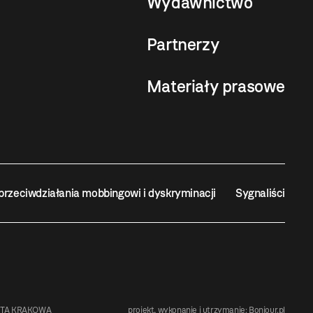
Wydawnictwo
Partnerzy
Materiały prasowe
przeciwdziałania mobbingowi i dyskryminacji
Sygnaliści
STA KRAKOWA
projekt, wykonanie i utrzymanie:
Bonjour.pl