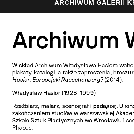
ARCHIWUM GALERII 
Archiwum W
W skład Archiwum Władysława Hasiora wchodzą
plakaty, katalogi, a także zaproszenia, brosz
Hasior. Europejski Rauschenberg?
(2014).
Władysław Hasior (1928–1999)
Rzeźbiarz, malarz, scenograf i pedagog. Uko
zakończeniem studiów w warszawskiej Akadem
Szkole Sztuk Plastycznych we Wrocławiu i sc
Phases.