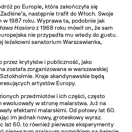
dróż po Europie, która zakończyła się
Zadkine’a, następnie trafił do Włoch. Swoje
em w 1987 roku. Wyprawa ta, podobnie jak
ława Hasiora
z 1968 roku mówił on, że sam
uropejska nie przypadła mu wtedy do gustu.
ej leżakowni sanatorium Warszawianka,
 przez krytyków i publiczność, jako
zna została zorganizowana w warszawskiej
 Sztokholmie. Kraje skandynawskie będą
eresujących artystów Europy.
zionych przedmiotów i ich części, często
em ewoluowały w stronę malarstwa. Już na
wały efektami malarskimi. Od połowy lat 60.
jąc im jednak nowy, groteskowy wyraz.
ec lat 60. to również pierwsze eksperymenty
być pierwszym grającym pomnikiem na świecie.