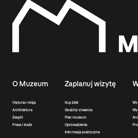
O Muzeum
Zaplanuj wizytę
W
Historia i misja
Kup bilet
Wy
Architektura
Godziny otwarcia
Wys
Zespół
Plan muzeum
Ar
Praca i staże
Oprowadzenia
Pro
Informacje praktyczne