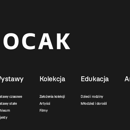
ystawy
Kolekcja
Edukacja
A
stawy czasowe
Założenia kolekcji
Dzieci i rodziny
tawy stałe
Artyści
Młodzież i dorośli
chiwum
Filmy
jekty