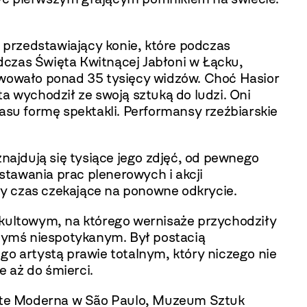
przedstawiający konie, które podczas
dczas Święta Kwitnącej Jabłoni w Łącku,
rwowało ponad 35 tysięcy widzów. Choć Hasior
sta wychodził ze swoją sztuką do ludzi. Oni
asu formę spektakli. Performansy rzeźbiarskie
ajdują się tysiące jego zdjęć, od pewnego
stawania prac plenerowych i akcji
ły czas czekające na ponowne odkrycie.
 kultowym, na którego wernisaże przychodziły
zymś niespotykanym. Był postacią
go artystą prawie totalnym, który niczego nie
 aż do śmierci.
Arte Moderna w São Paulo, Muzeum Sztuk