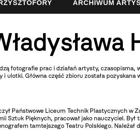
KRZYSZTOFORY
ARCHIWUM ARTY
ładysława H
 fotografie prac i działań artysty, czasopisma, 
ury i ulotki. Główna część zbioru została pozyskan
ńczył Państwowe Liceum Technik Plastycznych w Z
ii Sztuk Pięknych, pracował jako nauczyciel. By
enografem tamtejszego Teatru Polskiego. Należał 