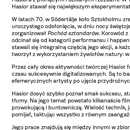
Hasior stawał się największym eksperymentat
W latach 70. w Södertälje koło Sztokholmu zr
uroczystego odsłonięcia, w dniu nocy świętoj
zorganizował
Pochód sztandarów
. Korowód z
odcinał się od kategorii performansu i happenin
stawali się integralną częścią jego akcji, a 
tworzył z wykorzystaniem żywiołów natury: wi
Przez cały okres aktywności twórczej Hasior
czasu sukcesywnie digitalizowanych. Są to ba
efemerycznych artysty po ujęcia przydrożnyc
Hasior dosyć szybko poznał smak sukcesu, sta
tłumy. Na jego temat powstało kilkanaście f
prowokującą i buntowniczą. Wielość technik, j
pomijał, taktując wszystko z równym zaangażo
Jego prace znajdują się między innymi w zb