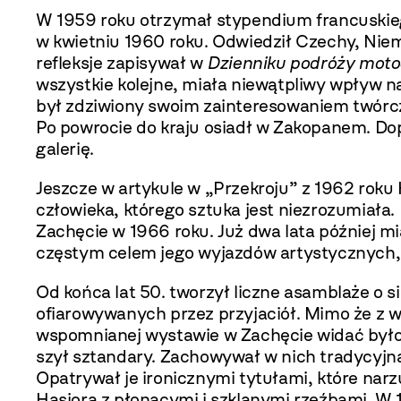
W 1959 roku otrzymał stypendium francuskiego
w kwietniu 1960 roku. Odwiedził Czechy, Niem
refleksje zapisywał w
Dzienniku podróży moto
wszystkie kolejne, miała niewątpliwy wpływ 
był zdziwiony swoim zainteresowaniem twórc
Po powrocie do kraju osiadł w Zakopanem. Do
galerię.
Jeszcze w artykule w „Przekroju” z 1962 roku 
człowieka, którego sztuka jest niezrozumiał
Zachęcie w 1966 roku. Już dwa lata później 
częstym celem jego wyjazdów artystycznych, 
Od końca lat 50. tworzył liczne asamblaże o 
ofiarowywanych przez przyjaciół. Mimo że z w
wspomnianej wystawie w Zachęcie widać było 
szył sztandary. Zachowywał w nich tradycyjn
Opatrywał je ironicznymi tytułami, które nar
Hasiora z płonącymi i szklanymi rzeźbami. W