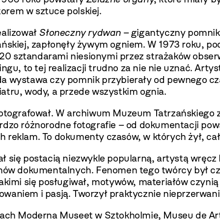
orem w sztuce polskiej.
ealizował
Słoneczny rydwan
– gigantyczny pomnik 
ańskiej, zapłonęły żywym ogniem. W 1973 roku, po
 20 sztandarami niesionymi przez strażaków obse
gu, to tej realizacji trudno za nie nie uznać. Arty
każda wystawa czy pomnik przybierały od pewnego cz
atru, wody, a przede wszystkim ognia.
 fotografował. W archiwum Muzeum Tatrzańskiego zn
rdzo różnorodne fotografie – od dokumentacji pow
h reklam. To dokumenty czasów, w których żył, ca
ł się postacią niezwykle popularną, artystą wręcz
ilmów dokumentalnych. Fenomen tego twórcy był c
akimi się posługiwał, motywów, materiałów czynią 
waniem i pasją. Tworzył praktycznie nieprzerwanie
iorach Moderna Museet w Sztokholmie, Museu de 