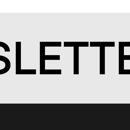
S
LETT