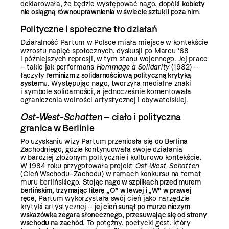
deklarowała, że będzie występować nago, dopóki
kobiety
nie osiągną równouprawnienia w świecie sztuki i poza nim
.
Polityczne i społeczne tło działań
Działalność Partum w Polsce miała miejsce w kontekście
wzrostu napięć społecznych, dyskusji po Marcu ’68
i późniejszych represji, w tym stanu wojennego. Jej prace
– takie jak performans
Hommage à Solidarity
(1982) –
łączyły
feminizm z solidarnościową polityczną krytyką
systemu
. Występując nago, tworzyła medialne znaki
i symbole solidarności, a jednocześnie komentowała
ograniczenia wolności artystycznej i obywatelskiej.
Ost-West-Schatten
– ciało i polityczna
granica w Berlinie
Po uzyskaniu wizy Partum przeniosła się do Berlina
Zachodniego, gdzie kontynuowała swoje działania
w bardziej złożonym politycznie i kulturowo kontekście.
W 1984 roku przygotowała projekt
Ost-West-Schatten
(Cień Wschodu–Zachodu) w ramach konkursu na temat
muru berlińskiego.
Stojąc nago w szpilkach przed murem
berlińskim, trzymając literę „O” w lewej i „W” w prawej
ręce
, Partum wykorzystała swój cień jako narzędzie
krytyki artystycznej –
jej cień sunął po murze niczym
wskazówka zegara słonecznego, przesuwając się od strony
wschodu na zachód
. To potężny, poetycki gest, który