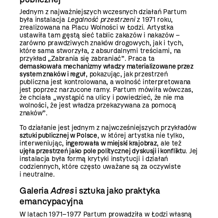
Jednym z najważniejszych wczesnych działań Partum
była instalacja
Legalność przestrzeni
z 1971 roku,
zrealizowana na Placu Wolności w Łodzi. Artystka
ustawiła tam gęstą sieć tablic zakazów i nakazów –
zarówno prawdziwych znaków drogowych, jak i tych,
które sama stworzyła, z absurdalnymi treściami, na
przykład „Zabrania się zabraniać”. Praca ta
demaskowała mechanizmy władzy materializowane przez
system znaków i reguł
, pokazując, jak przestrzeń
publiczna jest kontrolowana, a wolność interpretowana
jest poprzez narzucone ramy. Partum mówiła wówczas,
że chciała „wystąpić na ulicy i powiedzieć, że nie ma
wolności, że jest władza przekazywana za pomocą
znaków”.
To działanie jest jednym z najwcześniejszych przykładów
sztuki publicznej w Polsce
, w której artystka nie tylko,
interweniując,
ingerowała w miejski krajobraz
, ale też
ujęła przestrzeń jako pole politycznej dyskusji i konfliktu
. Jej
instalacja była formą krytyki instytucji i działań
codziennych, które często uważane są za oczywiste
i neutralne.
Galeria
Adres
i sztuka jako praktyka
emancypacyjna
W latach 1971–1977 Partum prowadziła w Łodzi własną