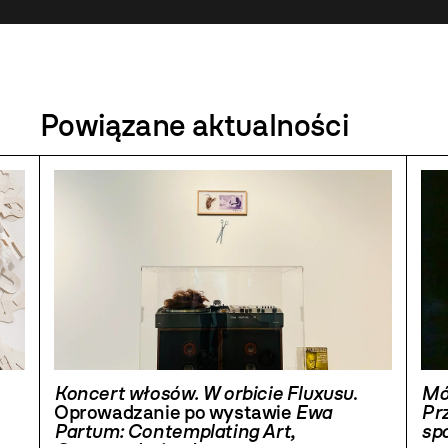
Powiązane aktualności
Koncert włosów. W orbicie Fluxusu
.
Mó
Oprowadzanie po wystawie
Ewa
Pr
Partum: Contemplating Art,
sp