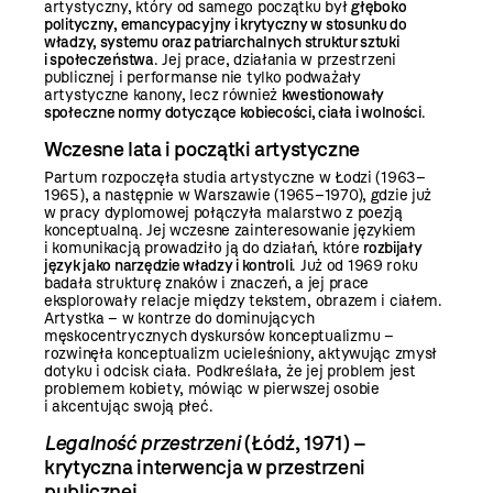
artystyczny, który od samego początku był
głęboko
polityczny, emancypacyjny i krytyczny w stosunku do
władzy, systemu oraz patriarchalnych struktur sztuki
i społeczeństwa
. Jej prace, działania w przestrzeni
publicznej i performanse nie tylko podważały
artystyczne kanony, lecz również
kwestionowały
społeczne normy dotyczące kobiecości, ciała i wolności
.
Wczesne lata i początki artystyczne
Partum rozpoczęła studia artystyczne w Łodzi (1963–
1965), a następnie w Warszawie (1965–1970), gdzie już
w pracy dyplomowej połączyła malarstwo z poezją
konceptualną. Jej wczesne zainteresowanie językiem
i komunikacją prowadziło ją do działań, które
rozbijały
język jako narzędzie władzy i kontroli
. Już od 1969 roku
badała strukturę znaków i znaczeń, a jej prace
eksplorowały relacje między tekstem, obrazem i ciałem.
Artystka – w kontrze do dominujących
męskocentrycznych dyskursów konceptualizmu –
rozwinęła konceptualizm ucieleśniony, aktywując zmysł
dotyku i odcisk ciała. Podkreślała, że jej problem jest
problemem kobiety, mówiąc w pierwszej osobie
i akcentując swoją płeć.
Legalność przestrzeni
(Łódź, 1971) –
krytyczna interwencja w przestrzeni
publicznej