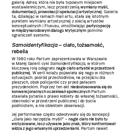
galerię
Adres
, która nie była typowym miejscem
wystawienniczym, lecz przestrzenią
wymiany myśli,
dokumentacji, prowokacji i spekulacji artystycznej
. Galeria
ta, działając w ramach mail artu, stała się istotnym
punktem wymiany artystycznej z siecią artystów
konceptualnych i Fluxusu, umożliwiając
partycypację
w międzynarodowym dialogu krytycznym
pomimo
ograniczeń systemu.
Samoidentyfikacja
– ciało, tożsamość,
rebelia
W 1980 roku Partum zaprezentowała w Warszawie
w Małej Galerii cykl
Samoidentyfikacja
, w którym
kluczową rolę odegrało
nagie ciało artystki w przestrzeni
publicznej
. W serii kolaży pojawiała się nago w różnych
sytuacjach: pośród przechodniów, na przejściu dla
pieszych, obok policjantki czy przed pałacem
prezydenckim. Poprzez ten akt
niedostosowania się do
konwencjonalnych oczekiwań społecznych
Partum
stawiała pytania o prawo kobiety do własnej tożsamości,
obecności w przestrzeni publicznej i do bycia
podmiotem, a nie obiektem obserwacji.
Jej performanse często odwoływały się do koncepcji
„ciała jako narzędzia myśli” –
nagie ciało nie było tu
erotyzowane, lecz używane jako znak, który konfrontował
widza z jego własnymi uprzedzeniami
. Partum nawet