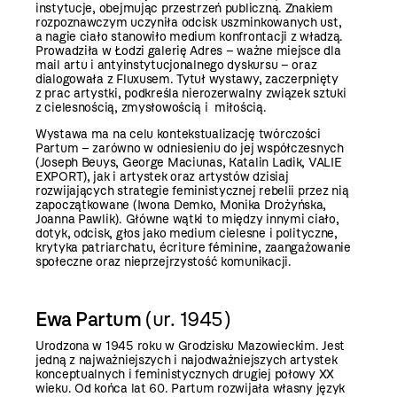
instytucje, obejmując przestrzeń publiczną. Znakiem
rozpoznawczym uczyniła odcisk uszminkowanych ust,
a nagie ciało stanowiło medium konfrontacji z władzą.
Prowadziła w Łodzi galerię Adres – ważne miejsce dla
mail artu i antyinstytucjonalnego dyskursu – oraz
dialogowała z Fluxusem. Tytuł wystawy, zaczerpnięty
z prac artystki, podkreśla nierozerwalny związek sztuki
z cielesnością, zmysłowością i miłością.
Wystawa ma na celu kontekstualizację twórczości
Partum – zarówno w odniesieniu do jej współczesnych
(Joseph Beuys, George Maciunas, Katalin Ladik, VALIE
EXPORT), jak i artystek oraz artystów dzisiaj
rozwijających strategie feministycznej rebelii przez nią
zapoczątkowane (Iwona Demko, Monika Drożyńska,
Joanna Pawlik). Główne wątki to między innymi ciało,
dotyk, odcisk, głos jako medium cielesne i polityczne,
krytyka patriarchatu, écriture féminine, zaangażowanie
społeczne oraz nieprzejrzystość komunikacji.
Ewa Partum
(ur. 1945)
Urodzona w 1945 roku w Grodzisku Mazowieckim. Jest
jedną z najważniejszych i najodważniejszych artystek
konceptualnych i feministycznych drugiej połowy XX
wieku. Od końca lat 60. Partum rozwijała własny język