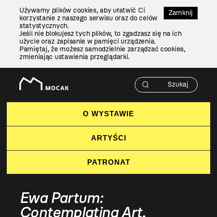
Przejdź
Używamy plików cookies, aby ułatwić Ci
Do
Zamknij
korzystanie z naszego serwisu oraz do celów
Treści
statystycznych.
Jeśli nie blokujesz tych plików, to zgadzasz się na ich
użycie oraz zapisanie w pamięci urządzenia.
Pamiętaj, że możesz samodzielnie zarządzać cookies,
zmieniając ustawienia przeglądarki.
O WYSTAWIE
ARTYŚCI
PATRONAT
Ewa Partum:
Contemplating Art,