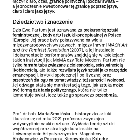
łączył ciało, czas,
granicę polityczną i podział świata
–
a jednocześnie
kwestionował tę granicę poprzez język,
ciało i ciało jako język
.
Dziedzictwo i znaczenie
Dziś Ewa Partum jest uznawana za
prekursorkę sztuki
feministycznej, body artu i sztuki konceptualnej w Polsce
i Europie
. Jej prace były pokazywane na wielu
międzynarodowych wystawach, między innymi
WACK Art
and the Feminist Revolution
(2007), a jej instalacje
i dokumentacje performansów znajdują się w kolekcjach
takich instytucji jak MoMA czy Tate Modern. Partum nie
tylko
łamała tabu związane z cielesnością, seksualnością
i kobiecością
, ale także
rozwijała język sztuki jako narzędzie
emancypacji
, krytyki społecznej i politycznej oraz
przestrzeń dialogu na temat władzy, tożsamości i wolności
.
Jej odwaga stała się manifestacją tego, jak
sztuka może
być formą działania politycznego
, która nie tylko
komentuje świat, lecz także go sprawczo
przeobraża
.
Prof. dr hab.
Marta Smolińska
– historyczka sztuki
i kuratorka; od roku 2021 profesora zwyczajna
w dyscyplinie nauki o sztuce. Wykłada teorię sztuki
współczesnej oraz strategie kuratorskie na
Uniwersytecie Artystycznym im. Magdaleny
Abakanowicz w Poznaniu. Kierowniczka Katedry