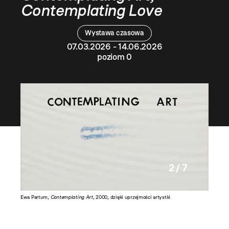
Contemplating Love
Wystawa czasowa
07.03.2026 - 14.06.2026
poziom 0
2 / 7
Ewa Partum,
Contemplating Art
, 2000, dzięki uprzejmości artystki
Ewa Part
R. Sosin