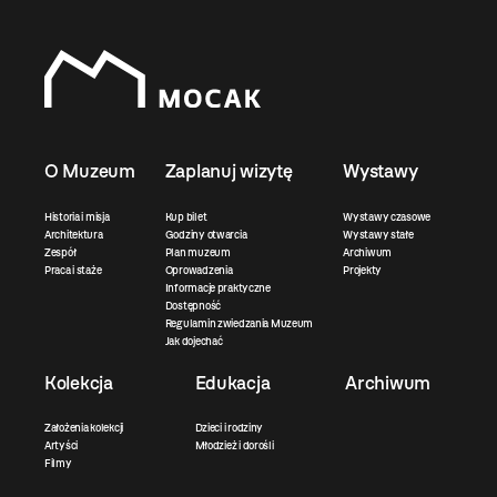
O Muzeum
Zaplanuj wizytę
Wystawy
Historia i misja
Kup bilet
Wystawy czasowe
Architektura
Godziny otwarcia
Wystawy stałe
Zespół
Plan muzeum
Archiwum
Praca i staże
Oprowadzenia
Projekty
Informacje praktyczne
Dostępność
Regulamin zwiedzania Muzeum
Jak dojechać
Kolekcja
Edukacja
Archiwum
Założenia kolekcji
Dzieci i rodziny
Artyści
Młodzież i dorośli
Filmy