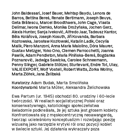
John Baldessari, Josef Bauer, Mehtap Baydu, Lenora de
Barros, Bettina Bereś, Renate Bertlmann, Joseph Beuys,
Geta Brătescu, Marcel Broodthaers, John Cage, Vlasta
Delimar, Iwona Demko, Monika Drożyńska, Jochen Gerz,
Alexis Hunter, Sanja Iveković, Alfredo Jaar, Tadeusz Kantor,
Běla Kolářová, Joseph Kosuth, Jiří Kovanda, Barbara
Kozłowska, Jarosław Kozłowski, Katalin Ladik, Cecylia
Malik, Piero Manzoni, Anna Maria Maiolino, Dóra Maurer,
Gustav Metzger, Yoko Ono, Clemen Parrocchetti, Joanna
Pawlik, Adam Pendleton, Maria Pinińska-Bereś, Bogdanka
Poznanović, Jadwiga Sawicka, Carolee Schneemann,
Penny Slinger, Gabriele Stötzer, Sturtevant, Endre Tot, Ulay,
VALIE EXPORT, Wolf Vostell, Robert Watts, Zorka Wollny,
Marta Ziółek, Jana Želibská
Kuratorzy:
Adam Budak, Marta Smolińska
Koordynatorki:
Marta Műller, Aleksandra Żelichowska
Ewa Partum (ur. 1945) obchodzi 80. urodziny i 60-lecie
twórczości. W realiach socjalistycznej Polski oraz
konserwatywnego, katolickiego społeczeństwa
świadomie podkreślała, że jej sztuka jest głosem kobiety.
Konfrontowała się z męskocentryczną neoawangardą,
tworząc ucieleśniony konceptualizm i rozwijając poezję
wizualną jako narzędzie krytyki ról oraz pozycji kobiet
w świecie sztuki. Jej działania wykraczały poza