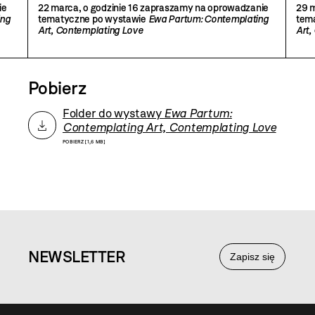
ng
Contemplating Love
wy
ie
22 marca, o godzinie 16 zapraszamy na oprowadzanie
29 m
Ar
ing
tematyczne po wystawie
Ewa Partum: Contemplating
tem
Art, Contemplating Love
Art,
Pobierz
Folder do wystawy
Ewa Partum:
Contemplating Art, Contemplating Love
POBIERZ [1,6 MB]
NEWS
LETTER
Zapisz się