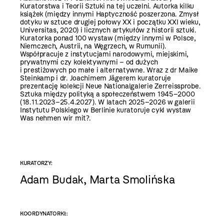
Kuratorstwa i Teorii Sztuki na tej uczelni. Autorka kilku
książek (między innymi Haptyczność poszerzona. Zmysł
dotyku w sztuce drugiej połowy XX i początku XXI wieku,
Universitas, 2020) i licznych artykułów z historii sztuki.
Kuratorka ponad 100 wystaw (między innymi w Polsce,
Niemczech, Austrii, na Węgrzech, w Rumunii).
Współpracuje z instytucjami narodowymi, miejskimi,
prywatnymi czy kolektywnymi – od dużych
i prestiżowych po małe i alternatywne. Wraz z dr Maike
Steinkamp i dr. Joachimem Jägerem kuratoruje
prezentację kolekcji Neue Nationalgalerie Zerreissprobe.
Sztuka między polityką a społeczeństwem 1945–2000
(18.11.2023–25.4.2027). W latach 2025–2026 w galerii
Instytutu Polskiego w Berlinie kuratoruje cykl wystaw
Was nehmen wir mit?.
KURATORZY:
Adam Budak, Marta Smolińska
KOORDYNATORKI::