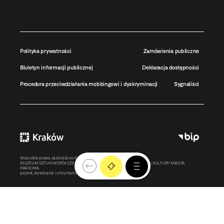
Polityka prywatności
Zamówienia publiczne
Biuletyn informacji publicznej
Deklaracja dostępności
Procedura przeciwdziałania mobbingowi i dyskryminacji
Sygnaliści
Wszystkie prawa zastrzeżone ©
MOCAK
2011-2026
MUZEUM SZTUKI WSPÓŁCZESNEJ W KRAKOWIE MOCAK – INSTYTUCJA KULTURY MIASTA
KRAKOWA
projekt, wykonanie i utrzymanie:
Bonjour.pl