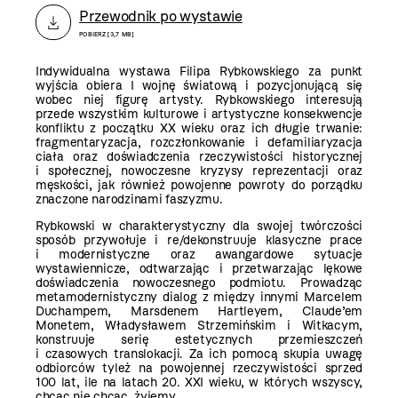
Przewodnik po wystawie
POBIERZ [3,7 MB]
Indywidualna wystawa Filipa Rybkowskiego za punkt
wyjścia obiera I wojnę światową i pozycjonującą się
wobec niej figurę artysty. Rybkowskiego interesują
przede wszystkim kulturowe i artystyczne konsekwencje
konfliktu z początku XX wieku oraz ich długie trwanie:
fragmentaryzacja, rozczłonkowanie i defamiliaryzacja
ciała oraz doświadczenia rzeczywistości historycznej
i społecznej, nowoczesne kryzysy reprezentacji oraz
męskości, jak również powojenne powroty do porządku
znaczone narodzinami faszyzmu.
Rybkowski w charakterystyczny dla swojej twórczości
sposób przywołuje i re/dekonstruuje klasyczne prace
i modernistyczne oraz awangardowe sytuacje
wystawiennicze, odtwarzając i przetwarzając lękowe
doświadczenia nowoczesnego podmiotu. Prowadząc
metamodernistyczny dialog z między innymi Marcelem
Duchampem, Marsdenem Hartleyem, Claude’em
Monetem, Władysławem Strzemińskim i Witkacym,
konstruuje serię estetycznych przemieszczeń
i czasowych translokacji. Za ich pomocą skupia uwagę
odbiorców tyleż na powojennej rzeczywistości sprzed
100 lat, ile na latach 20. XXI wieku, w których wszyscy,
chcąc nie chcąc, żyjemy.