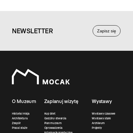
NEWS
LETTER
Zapisz się
O Muzeum
Zaplanuj wizytę
Wystawy
Historia i misja
Kup bilet
Wystawy czasowe
Architektura
Godziny otwarcia
Wystawy stałe
Zespół
Plan muzeum
Archiwum
Praca i staże
Oprowadzenia
Projekty
Informacje praktyczne