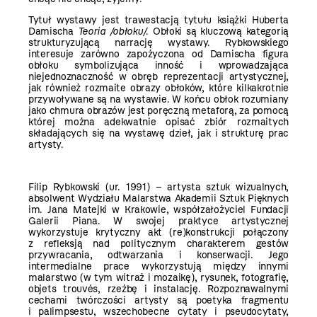
Tytuł wystawy jest trawestacją tytułu książki Huberta
Damischa
Teoria /obłoku/
. Obłoki są kluczową kategorią
strukturyzującą narrację wystawy. Rybkowskiego
interesuje zarówno zapożyczona od Damischa figura
obłoku symbolizująca inność i wprowadzająca
niejednoznaczność w obręb reprezentacji artystycznej,
jak również rozmaite obrazy obłoków, które kilkakrotnie
przywoływane są na wystawie. W końcu obłok rozumiany
jako chmura obrazów jest poręczną metaforą, za pomocą
której można adekwatnie opisać zbiór rozmaitych
składających się na wystawę dzieł, jak i strukturę prac
artysty.
Filip Rybkowski (ur. 1991) – artysta sztuk wizualnych,
absolwent Wydziału Malarstwa Akademii Sztuk Pięknych
im. Jana Matejki w Krakowie, współzałożyciel Fundacji
Galerii Piana. W swojej praktyce artystycznej
wykorzystuje krytyczny akt (re)konstrukcji połączony
z refleksją nad politycznym charakterem gestów
przywracania, odtwarzania i konserwacji. Jego
intermedialne prace wykorzystują między innymi
malarstwo (w tym witraż i mozaikę), rysunek, fotografię,
objets trouvés, rzeźbę i instalację. Rozpoznawalnymi
cechami twórczości artysty są poetyka fragmentu
i palimpsestu, wszechobecne cytaty i pseudocytaty,