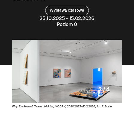
Wystawa czasowa
25.10.2025 - 15.02.2026
Poziom 0
2 / 4
5, 400 x
Filip Rybkowski. Teoria obłoków
, MOCAK, 25.10.2025–15.2.2026, fot. R. Sosin
Filip Ryb
o łuku