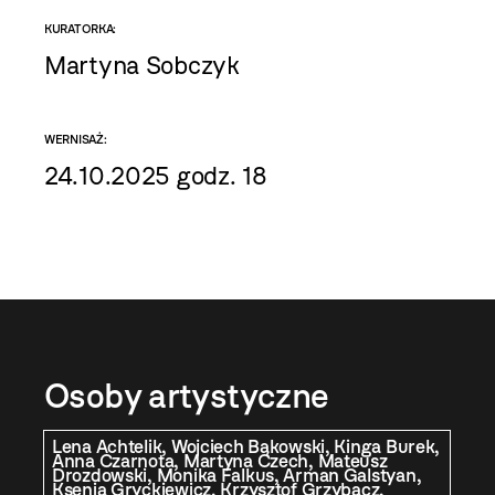
KURATORKA:
Martyna Sobczyk
WERNISAŻ:
24.10.2025 godz. 18
Osoby artystyczne
Lena Achtelik, Wojciech Bąkowski, Kinga Burek,
Anna Czarnota, Martyna Czech, Mateusz
Drozdowski, Monika Falkus, Arman Galstyan,
Ksenia Gryckiewicz, Krzysztof Grzybacz,