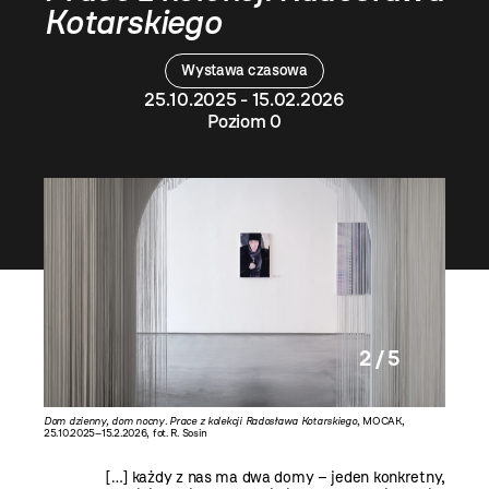
Kotarskiego
Wystawa czasowa
25.10.2025 - 15.02.2026
Poziom 0
2 / 5
Radosława
Dom dzienny, dom nocny. Prace z kolekcji Radosława Kotarskiego
, MOCAK,
Dom dzie
25.10.2025–15.2.2026, fot. R. Sosin
25.10.202
[…] każdy z nas ma dwa domy – jeden konkretny,