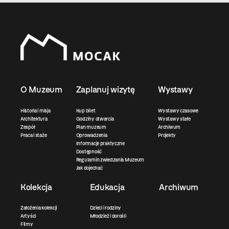
O Muzeum
Zaplanuj wizytę
Wystawy
Historia i misja
Kup bilet
Wystawy czasowe
Architektura
Godziny otwarcia
Wystawy stałe
Zespół
Plan muzeum
Archiwum
Praca i staże
Oprowadzenia
Projekty
Informacje praktyczne
Dostępność
Regulamin zwiedzania Muzeum
Jak dojechać
Kolekcja
Edukacja
Archiwum
Założenia kolekcji
Dzieci i rodziny
Artyści
Młodzież i dorośli
Filmy