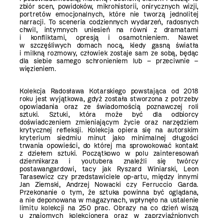
zbiór scen, powidoków, mikrohistorii, onirycznych wizji,
portretów emocjonalnych, które nie tworzą jednolitej
narracji. To sceneria codziennych wydarzeń, radosnych
chwil, intymnych uniesień na równi z dramatami
i konfliktami, opresją i osamotnieniem. Nawet
w szczęśliwych domach nocą, kiedy gasną światła
i milkną rozmowy, człowiek zostaje sam ze sobą, będąc
dla siebie samego schronieniem lub – przeciwnie –
więzieniem.
Kolekcja Radosława Kotarskiego powstająca od 2018
roku jest wyjątkowa, gdyż została stworzona z potrzeby
opowiadania oraz ze świadomością poznawczej roli
sztuki. Sztuki, która może być dla odbiorcy
doświadczeniem zmieniającym życie oraz narzędziem
krytycznej refleksji. Kolekcja opiera się na autorskim
kryterium siedmiu minut jako minimalnej długości
trwania opowieści, do której ma sprowokować kontakt
z dziełem sztuki. Początkowo w polu zainteresowań
dziennikarza i youtubera znaleźli się twórcy
postawangardowi, tacy jak Ryszard Winiarski, Leon
Tarasewicz czy przedstawiciele op-artu, między innymi
Jan Ziemski, Andrzej Nowacki czy Ferruccio Garda.
Przekonanie o tym, że sztuka powinna być oglądana,
a nie deponowana w magazynach, wpłynęło na ustalenie
limitu kolekcji na 250 prac. Obrazy na co dzień wiszą
u znajomych kolekcjonera oraz w zaprzyjaźnionych