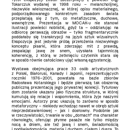
Tokarczuk wydanej w 1998 roku – melancholijnej,
niezwykle wieloznacznej, w której opisy materialnego,
podporządkowanego konkretnym zasadom świata
przeplatają się z tym, co metafizyczne, duchowe,
wewnętrzne. Prezentacja w MOCAK-u nie stanowi
ilustracji powieści noblistki, gdyż ta – oddziałując na
odbiorcę perswazją obrazów – tylko fragmentarycznie
poddałaby się transkrypcji na język sztuk wizualnych.
Ekspozycja jest jedynie próbą przełożenia niezwykłego
konceptu pisarki, która zderzając mit z prawdą,
zespalając jawę ze snem, uzyskała tajemniczą
koherencję, z którą w zetknięciu czytelnik stara się
w sposób równie całościowy ująć własną egzystencję.
Wystawa obejmująca prace 33 osób artystycznych
z Polski, Białorusi, Kanady i Japonii, reprezentujących
roczniki 1976–2001, powstała na bazie zbiorów
Radosława Kotarskiego i będzie pierwszą tak obszerną
publiczną prezentacją jego prywatnej kolekcji. Tytułowy
dom zostanie ukazany jako fizyczna struktura, w której
kumulują się relacje i wspomnienia, która żyje naszymi
emocjami. Autorzy prac ukazują to zarówno w sposób
metaforyczny – niekiedy wchodząc nawet w obręb sztuki
nieprzedstawieniowej – jak i dosłowny. Podobnie jak
w rzeczywistości, trwanie w obu „domach” ma charakter
równoległy, oferując płynne pasaże nie tylko między
nocą a dniem, ale też jawą i snem, świadomością
i podświadomością, materią i duchem, ciałem i duszą. To