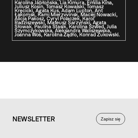
Karolina Jabłońska, Lia Kimura, Emilia Kina,
Juliusz Kosin, Tomasz Kowalski, Tomasz
Kręcicki, Agata Kus, Adam Lupton, Ant
Łakomsk, Kami Mierzvvinsk, Maciej Nowacki,
Alicja Pakosz, Cyryl Polaczek, Karol
Radziszewski, Mateusz Sarzyński, Agata
Słowak, Paulina Stasik, Karolina Szwed, Julia
Szymczykowska, Aleksandra Waliszewska,
Joanna Woś, Karolina Żądło, Konrad Żukowski.
NEWS
LETTER
Zapisz się