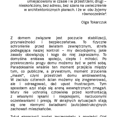
umiejscowiony w czasie i w przestrzeni; drugi –
nieskończony, bez adresu, bez szans na uwiecznienie
w architektonicznych planach. I że w obu żyjemy
równocześnie*.
Olga Tokarczuk
Z domem związane jest poczucie stabilizacji,
przynależności i bezpieczeństwa. To fizyczne
schronienie przed światem zewnętrznym, strefa
podlegająca naszej kontroli – my decydujemy, jakie
zasady obowiązują i kogo do niej zapraszamy. To
domyślna enklawa spokoju, ciepła i miłości. Po
przekroczeniu progu domu możemy być w pełni sobą.
Paradoksalnie właśnie ten moment przejścia między
tym, co publiczne, a prywatnym, moment zrzucenia
„maski”, czyni przestrzeń domu ambiwalentną.
W zaciszu czterech ścian możemy się zregenerować,
ale i odreagować, dać upust frustracjom. Tym
sposobem azyl staje się areną wewnętrznych zmagań.
Mury nie uchronią człowieka przed konfrontacją
z własnymi lękami i niepokojami, narzuconymi
oczekiwaniami i presją. W skrajnych sytuacjach stają
się one niemymi świadkami (auto)destrukcyjnych
zachowań mieszkańców.
Tytuł ekspozycji został zaczerpnięty z powieści Olgi