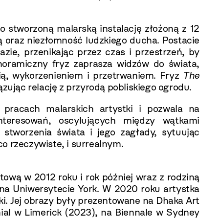
o stworzoną malarską instalację złożoną z 12
ą oraz niezłomność ludzkiego ducha. Postacie
zie, przenikając przez czas i przestrzeń, by
anoramiczny fryz zaprasza widzów do świata,
cią, wykorzenieniem i przetrwaniem. Fryz
The
ując relację z przyrodą pobliskiego ogrodu.
 pracach malarskich artystki i pozwala na
interesowań, oscylujących między wątkami
stworzenia świata i jego zagłady, sytuując
o rzeczywiste, i surrealnym.
wą w 2012 roku i rok później wraz z rodziną
na Uniwersytecie York. W 2020 roku artystka
ki. Jej obrazy były prezentowane na Dhaka Art
ial w Limerick (2023), na Biennale w Sydney