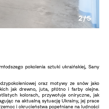
2 / 5
Sana 
młodszego pokolenia sztuki ukraińskiej, Sany
dzypokoleniowej oraz motywy ze snów jako
ch jak drewno, juta, płótno i farby olejne.
tlistych kolorach, przywołuje oniryczne, jak
eagując na aktualną sytuację Ukrainy, jej prace
przemoc i okrucieństwa popełniane na ludności