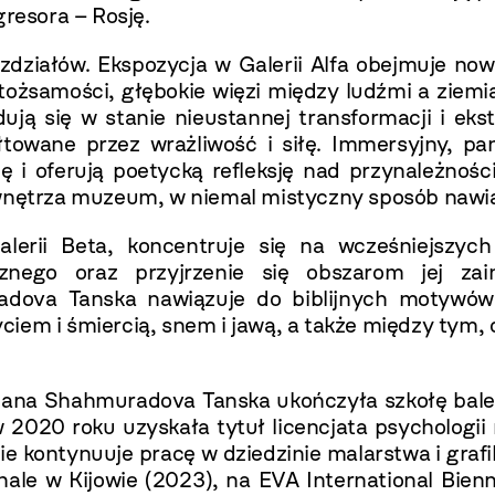
gresora – Rosję.
zdziałów. Ekspozycja w Galerii Alfa obejmuje now
tożsamości, głębokie więzi między ludźmi a ziemi
 się w stanie nieustannej transformacji i eksta
łtowane przez wrażliwość i siłę. Immersyjny, p
ię i oferują poetycką refleksję nad przynależnoś
wnętrza muzeum, w niemal mistyczny sposób nawiąz
rii Beta, koncentruje się na wcześniejszych
ycznego oraz przyjrzenie się obszarom jej za
radova Tanska nawiązuje do biblijnych motywów 
iem i śmiercią, snem i jawą, a także między tym, c
ana Shahmuradova Tanska ukończyła szkołę baleto
2020 roku uzyskała tytuł licencjata psychologii 
ie kontynuuje pracę w dziedzinie malarstwa i grafi
e w Kijowie (2023), na EVA International Bienn