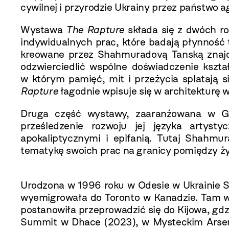
cywilnej i przyrodzie Ukrainy przez państwo a
Wystawa
The Rapture
składa się z dwóch ro
indywidualnych prac, które badają płynność 
kreowane przez Shahmuradovą Tanską znajdują
odzwierciedlić wspólne doświadczenie kszta
w którym pamięć, mit i przeżycia splatają s
Rapture
łagodnie wpisuje się w architekturę 
Druga część wystawy, zaaranżowana w Gale
prześledzenie rozwoju jej języka artyst
apokaliptycznymi i epifanią. Tutaj Shahmu
tematykę swoich prac na granicy pomiędzy życ
Urodzona w 1996 roku w Odesie w Ukrainie S
wyemigrowała do Toronto w Kanadzie. Tam w 
postanowiła przeprowadzić się do Kijowa, gdz
Summit w Dhace (2023), w Mysteckim Arsenal