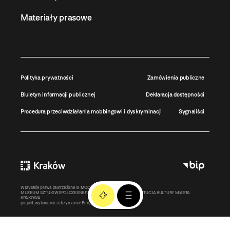
Materiały prasowe
Polityka prywatności
Zamówienia publiczne
Biuletyn informacji publicznej
Deklaracja dostępności
Procedura przeciwdziałania mobbingowi i dyskryminacji
Sygnaliści
Wszystkie prawa zastrzeżone ©
MOCAK
2011-2026
MUZEUM SZTUKI WSPÓŁCZESNEJ W KRAKOWIE MOCAK – INSTYTUCJA KULTURY MIASTA
KRAKOWA
projekt, wykonanie i utrzymanie:
Bonjour.pl