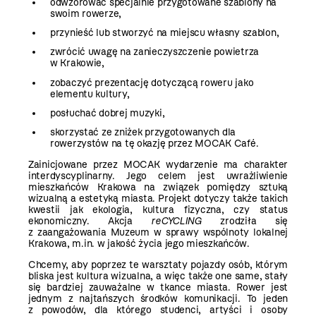
odwzorować specjalnie przygotowane szablony na
swoim rowerze,
przynieść lub stworzyć na miejscu własny szablon,
zwrócić uwagę na zanieczyszczenie powietrza
w Krakowie,
zobaczyć prezentację dotyczącą roweru jako
elementu kultury,
posłuchać dobrej muzyki,
skorzystać ze zniżek przygotowanych dla
rowerzystów na tę okazję przez MOCAK Café.
Zainicjowane przez MOCAK wydarzenie ma charakter
interdyscyplinarny. Jego celem jest uwrażliwienie
mieszkańców Krakowa na związek pomiędzy sztuką
wizualną a estetyką miasta. Projekt dotyczy także takich
kwestii jak ekologia, kultura fizyczna, czy status
ekonomiczny. Akcja
reCYCLING
zrodziła się
z zaangażowania Muzeum w sprawy wspólnoty lokalnej
Krakowa, m.in. w jakość życia jego mieszkańców.
Chcemy, aby poprzez te warsztaty pojazdy osób, którym
bliska jest kultura wizualna, a więc także one same, stały
się bardziej zauważalne w tkance miasta. Rower jest
jednym z najtańszych środków komunikacji. To jeden
z powodów, dla którego studenci, artyści i osoby