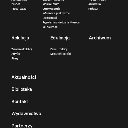
Zespół
Plan muzeum
Archiwum
Praca i staże
Oprowadzenia
Projekty
Informacje praktyczne
Dostępność
Regulamin zwiedzania Muzeum
Jak dojechać
Kolekcja
Edukacja
Archiwum
Założenia kolekcji
Dzieci i rodziny
Artyści
Młodzież i dorośli
Filmy
Aktualności
Biblioteka
Kontakt
Wydawnictwo
Partnerzy