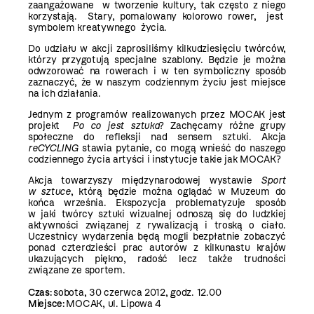
zaangażowane w tworzenie kultury, tak często z niego
korzystają. Stary, pomalowany kolorowo rower, jest
symbolem kreatywnego życia.
Do udziału w akcji zaprosiliśmy kilkudziesięciu twórców,
którzy przygotują specjalne szablony. Będzie je można
odwzorować na rowerach i w ten symboliczny sposób
zaznaczyć, że w naszym codziennym życiu jest miejsce
na ich działania.
Jednym z programów realizowanych przez MOCAK jest
projekt
Po co jest sztuka
? Zachęcamy różne grupy
społeczne do refleksji nad sensem sztuki. Akcja
reCYCLING
stawia pytanie, co mogą wnieść do naszego
codziennego życia artyści i instytucje takie jak MOCAK?
Akcja towarzyszy międzynarodowej wystawie
Sport
w sztuce
, którą będzie można oglądać w Muzeum do
końca września. Ekspozycja problematyzuje sposób
w jaki twórcy sztuki wizualnej odnoszą się do ludzkiej
aktywności związanej z rywalizacją i troską o ciało.
Uczestnicy wydarzenia będą mogli bezpłatnie zobaczyć
ponad czterdzieści prac autorów z kilkunastu krajów
ukazujących piękno, radość lecz także trudności
związane ze sportem.
Czas:
sobota, 30 czerwca 2012, godz. 12.00
Miejsce:
MOCAK, ul. Lipowa 4