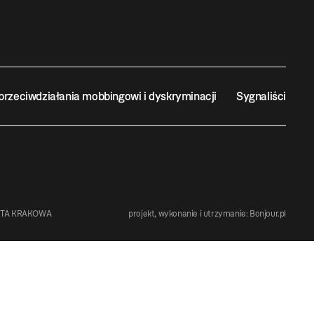
przeciwdziałania mobbingowi i dyskryminacji
Sygnaliści
STA KRAKOWA
projekt, wykonanie i utrzymanie:
Bonjour.pl