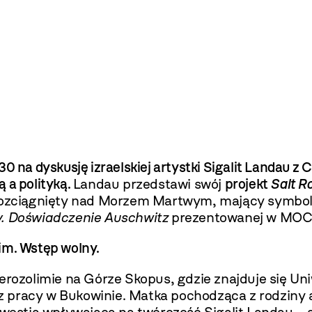
30 na dyskusję izraelskiej artystki Sigalit Landau 
 a polityką.
Landau przedstawi swój
projekt
Salt R
rozciągnięty nad Morzem Martwym, mający symbolicz
y. Doświadczenie Auschwitz
prezentowanej w MOCAK
im. Wstęp wolny.
rozolimie na Górze Skopus, gdzie znajduje się Un
obóz pracy w Bukowinie. Matka pochodząca z rodzin