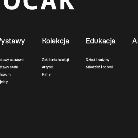
ystawy
Kolekcja
Edukacja
A
stawy czasowe
Założenia kolekcji
Dzieci i rodziny
tawy stałe
Artyści
Młodzież i dorośli
chiwum
Filmy
jekty