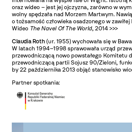
internowana na wyspie Isle of Wight. Istotną 
oraz wideo – jest jej ojczyzna, zarówno w wym
wolny spędzała nad Morzem Martwym. Nawiązan
o tożsamość człowieka osadzonego w zawiłej hi
Wideo
The Navel Of The World
, 2014 >>>
Claudia Roth
(ur. 1955) wychowała się w Bawa
W latach 1994–1998 sprawowała urząd przewo
przewodniczącą nowo powstałego Komitetu do
przewodniczącą partii Sojusz 90/Zieloni, funk
by 22 października 2013 objąć stanowisko w
Partner spotkania: