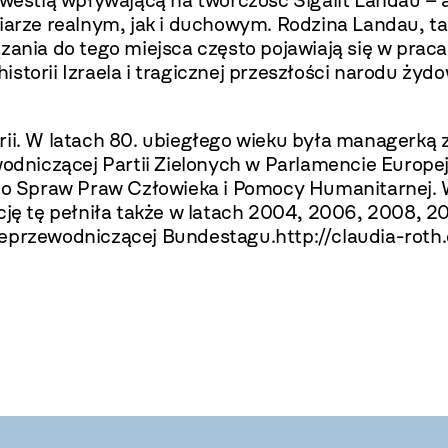
kwestią wpływającą na twórczość Sigalit Landau – 
iarze realnym, jak i duchowym. Rodzina Landau, tak
ia do tego miejsca często pojawiają się w pracac
storii Izraela i tragicznej przeszłości narodu żyd
rii. W latach 80. ubiegłego wieku była managerką
dniczącej Partii Zielonych w Parlamencie Europe
 Spraw Praw Człowieka i Pomocy Humanitarnej. W
cję tę pełniła także w latach 2004, 2006, 2008, 20
iceprzewodniczącej Bundestagu.
http://claudia-roth