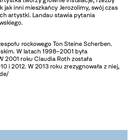
artystka tworzy głównie instalacje, rzeźby
 jak inni mieszkańcy Jerozolimy, swój czas
h artystki. Landau stawia pytania
owskiego.
 zespołu rockowego Ton Steine Scherben.
jskim. W latach 1998–2001 była
 2001 roku Claudia Roth została
10 i 2012. W 2013 roku zrezygnowała z niej,
.de/