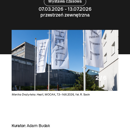
Wystawa czasowa
07.03.2026 - 13.07.2026
przestrzeń zewnętrzna
2 / 6
Monika Drożyńska. Heall
, MOCAK, 7.3–14.6.2026, fot. R. Sosin
Monika D
Kurator:
Adam Budak