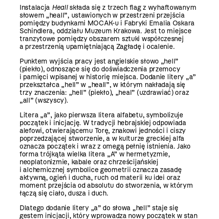
Instalacja
Heall
składa się z trzech flag z wyhaftowanym
słowem „heall”, ustawionych w przestrzeni przejścia
pomiędzy budynkami MOCAK-u i Fabryki Emalia Oskara
Schindlera, oddziału Muzeum Krakowa. Jest to miejsce
tranzytowe pomiędzy obszarem sztuki współczesnej
a przestrzenią upamiętniającą Zagładę i ocalenie.
Punktem wyjścia pracy jest angielskie słowo „hell”
(piekło), odnoszące się do doświadczenia przemocy
i pamięci wpisanej w historię miejsca. Dodanie litery „a”
przekształca „hell” w „heall”, w którym nakładają się
trzy znaczenia: „hell” (piekło), „heal” (uzdrawiać) oraz
„all” (wszyscy).
Litera „a”, jako pierwsza litera alfabetu, symbolizuje
początek i inicjację. W tradycji hebrajskiej odpowiada
alefowi, otwierającemu Torę, znakowi jedności i ciszy
poprzedzającej stworzenie, a w kulturze greckiej alfa
oznacza początek i wraz z omegą pełnię istnienia. Jako
forma trójkąta wielka litera „A” w hermetyzmie,
neoplatonizmie, kabale oraz chrześcijańskiej
i alchemicznej symbolice geometrii oznacza zasadę
aktywną, ogień i ducha, ruch od materii ku idei oraz
moment przejścia od absolutu do stworzenia, w którym
łączą się ciało, dusza i duch.
Dlatego dodanie litery „a” do słowa „hell” staje się
gestem inicjacji, który wprowadza nowy początek w stan