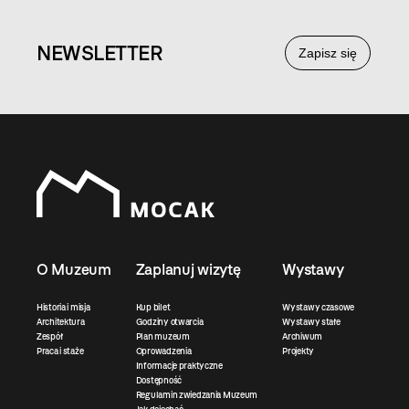
NEWS
LETTER
Zapisz się
O Muzeum
Zaplanuj wizytę
Wystawy
Historia i misja
Kup bilet
Wystawy czasowe
Architektura
Godziny otwarcia
Wystawy stałe
Zespół
Plan muzeum
Archiwum
Praca i staże
Oprowadzenia
Projekty
Informacje praktyczne
Dostępność
Regulamin zwiedzania Muzeum