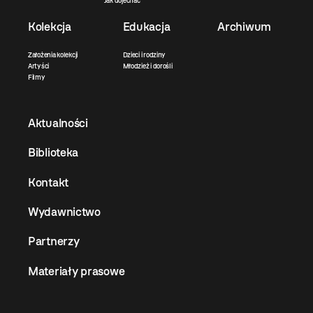
Jak dojechać
Kolekcja
Edukacja
Archiwum
Założenia kolekcji
Dzieci i rodziny
Artyści
Młodzież i dorośli
Filmy
Aktualności
Biblioteka
Kontakt
Wydawnictwo
Partnerzy
Materiały prasowe