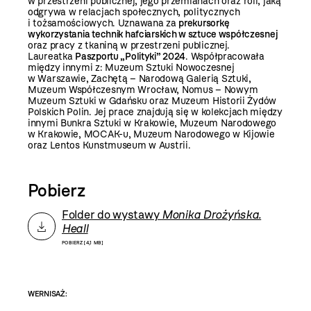
w przestrzeni publicznej, jego przemianach oraz roli, jaką
odgrywa w relacjach społecznych, politycznych
i tożsamościowych. Uznawana za
prekursorkę
wykorzystania technik hafciarskich w sztuce współczesnej
oraz pracy z tkaniną w przestrzeni publicznej.
Laureatka
Paszportu „Polityki” 2024
. Współpracowała
między innymi z: Muzeum Sztuki Nowoczesnej
w Warszawie, Zachętą – Narodową Galerią Sztuki,
Muzeum Współczesnym Wrocław, Nomus – Nowym
Muzeum Sztuki w Gdańsku oraz Muzeum Historii Żydów
Polskich Polin. Jej prace znajdują się w kolekcjach między
innymi Bunkra Sztuki w Krakowie, Muzeum Narodowego
w Krakowie, MOCAK-u, Muzeum Narodowego w Kijowie
oraz Lentos Kunstmuseum w Austrii.
Pobierz
Folder do wystawy
Monika Drożyńska.
Heall
POBIERZ [4,1 MB]
WERNISAŻ: