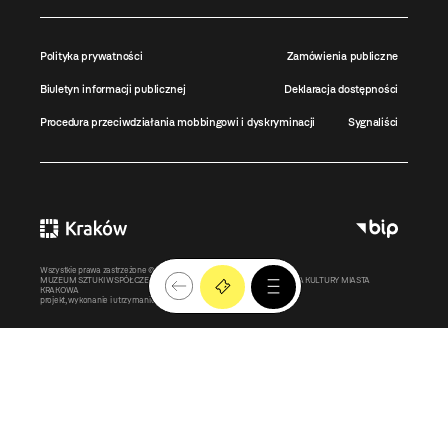
Polityka prywatności
Zamówienia publiczne
Biuletyn informacji publicznej
Deklaracja dostępności
Procedura przeciwdziałania mobbingowi i dyskryminacji
Sygnaliści
Wszystkie prawa zastrzeżone ©
MOCAK
2011-2026
MUZEUM SZTUKI WSPÓŁCZESNEJ W KRAKOWIE MOCAK – INSTYTUCJA KULTURY MIASTA
KRAKOWA
projekt, wykonanie i utrzymanie:
Bonjour.pl