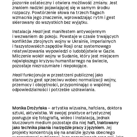
pozornie ostateczny i otwiera możliwość zmiany. Jest
znakiem nadziei pojawiającej się w samym środku
rozpaczy. Powtórzenie słowa na trzech flagach
wzmacnia jego znaczenie, wprowadzając rytm i gest
skierowany do wszystkich bez wyjątku.
Instalacja
Heall
jest manifestem antywojennym
i wezwaniem do pokoju. Powstaje w czasie trwających
konfliktów zbrojnych: wojny w Ukrainie, imperialnych
i faszystowskich zapędów Rosji oraz systemowego
relatywizowania wypowiedzi o ludobójstwie w Gazie.
Milczenie wokół wojny w Sudanie, który jest miejscem
największego kryzysu humanitarnego na świecie,
pozostaje niezrozumiałe i niepokojące.
Heall
funkcjonuje w przestrzeni publicznej jako
stanowczy gest sprzeciwu wobec normalizacji wojny,
przemocy i obojętności, przypominając o wspólnej
odpowiedzialności i potrzebie uzdrawiania.
Monika Drożyńska
– artystka wizualna, hafciara, doktora
sztuki, aktywistka. W swojej praktyce artystycznej
posługuje się fotografią, wideo i instalacją, jednak
kluczowym medium pozostaje dla niej
haft, traktowany
jako technika pisania i narzędzie pracy z językiem
. Jej
projekty koncentrują się na analizie języka obecnego