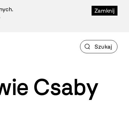
nych.
Zamknij
.
wie Csaby