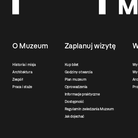
O Muzeum
Zaplanuj wizytę
W
Historia i misja
Kup bilet
Wy
Architektura
Godziny otwarcia
Wys
Zespół
Plan muzeum
Ar
Praca i staże
Oprowadzenia
Pro
Informacje praktyczne
Dostępność
Regulamin zwiedzania Muzeum
Jak dojechać