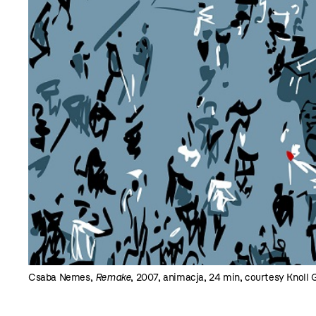
Csaba Nemes,
Remake
, 2007, animacja, 24 min, courtesy Knoll 