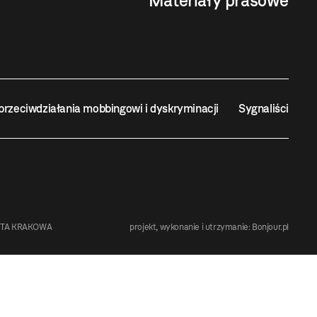
Materiały prasowe
przeciwdziałania mobbingowi i dyskryminacji
Sygnaliści
STA KRAKOWA
projekt, wykonanie i utrzymanie:
Bonjour.pl