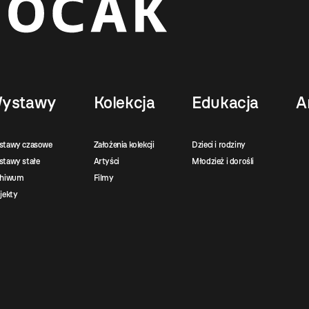
ystawy
Kolekcja
Edukacja
A
stawy czasowe
Założenia kolekcji
Dzieci i rodziny
tawy stałe
Artyści
Młodzież i dorośli
chiwum
Filmy
jekty