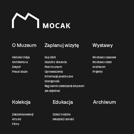
O Muzeum
Zaplanuj wizytę
Wystawy
Historia i misja
Kup bilet
Wystawy czasowe
Architektura
Godziny otwarcia
Wystawy stałe
Zespół
Plan muzeum
Archiwum
Praca i staże
Oprowadzenia
Projekty
Informacje praktyczne
Dostępność
Regulamin zwiedzania Muzeum
Jak dojechać
Kolekcja
Edukacja
Archiwum
Założenia kolekcji
Dzieci i rodziny
Artyści
Młodzież i dorośli
Filmy