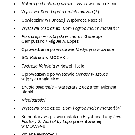
Natura pod ochroną sztuki
– wystawa prac dzieci
Wystawa
Dom i ogród moich marzeń
(2)
Odwiedziny w Fundacji Wspólnota Nadziei
Wystawa prac dzieci
Dom i ogród moich marzeń
(4)
Puls utopii – rozbłyski w ciemni.
Giuseppe
Campuzano / Miguel A. López
Oprowadzania po wystawie
Medycyna w sztuce
60+ Kultura
w MOCAK-u
Twórcza Kolekcja
w Nowej Hucie
Oprowadzanie po wystawie
Gender w sztuce
w języku angielskim
Drugie pokolenie
– warsztaty z udziałem Michela
Kichki
Nieciągłości
Wystawa prac dzieci
Dom i ogród moich marzeń
(4)
Komentarz w sprawie instalacji Krystiana Lupy
Live
Factory 2: Warhol by Lupa
prezentowanej
w MOCAK-u
Zmiana ekspozycji