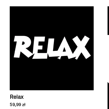
Relax
59,99 zł