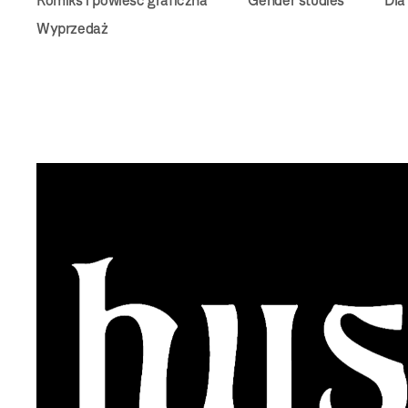
Komiks i powieść graficzna
Gender studies
Dla
Wyprzedaż
Bookstore