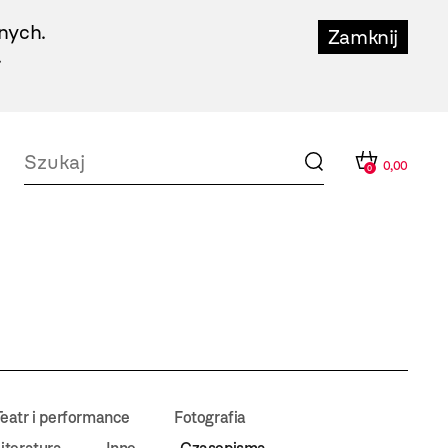
nych.
Zamknij
.
0,00
0
Teatr i performance
Fotografia