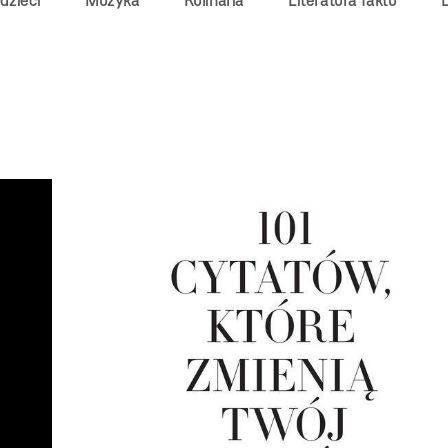
 dzieci
Muzyka
Kulinaria
Literatura faktu
L