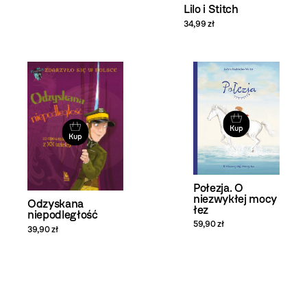
Lilo i Stitch
34,99 zł
Kup
Kup
Połezja. O
niezwykłej mocy
Odzyskana
łez
niepodległość
59,90 zł
39,90 zł