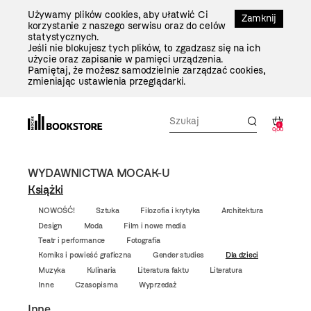
Przejdź
Używamy plików cookies, aby ułatwić Ci
Do
Zamknij
korzystanie z naszego serwisu oraz do celów
Treści
statystycznych.
Jeśli nie blokujesz tych plików, to zgadzasz się na ich
użycie oraz zapisanie w pamięci urządzenia.
Pamiętaj, że możesz samodzielnie zarządzać cookies,
zmieniając ustawienia przeglądarki.
0
0,00
WYDAWNICTWA MOCAK-U
Książki
NOWOŚĆ!
Sztuka
Filozofia i krytyka
Architektura
Design
Moda
Film i nowe media
Teatr i performance
Fotografia
Komiks i powieść graficzna
Gender studies
Dla dzieci
Muzyka
Kulinaria
Literatura faktu
Literatura
Inne
Czasopisma
Wyprzedaż
Inne