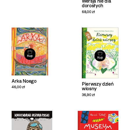
Wersja nie dla
dorosłych
68,00 zł
Kup
Kup
Arka Noego
Pierwszy dzień
46,00 zł
wiosny
36,90 zł