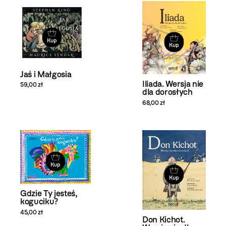
Kup
Kup
Jaś i Małgosia
Iliada. Wersja nie
59,00 zł
dla dorosłych
68,00 zł
Kup
Kup
Gdzie Ty jesteś,
koguciku?
45,00 zł
Don Kichot.