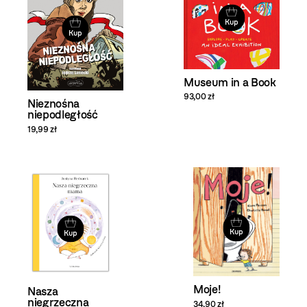
Kup
Kup
Museum in a Book
93,00 zł
Nieznośna
niepodległość
19,99 zł
Kup
Kup
Moje!
Nasza
niegrzeczna
34,90 zł