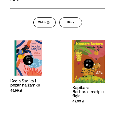
Bookstore
Widok
Filtry
Zmiana
widoku
i filtrowanie
produktów
Kup
Kup
Kocia Szajka i
pożar na zamku
Kapibara
49,99 zł
Barbara i małpie
figle
49,99 zł