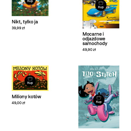
Kup
Kup
Nikt, tylko ja
39,99 zł
Mocarne i
odjazdowe
samochody
49,90 zł
Kup
Miliony kotów
Kup
49,00 zł