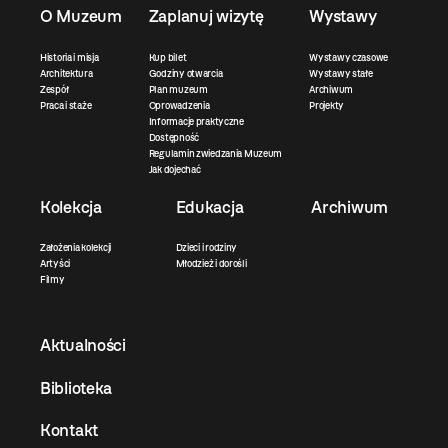
O Muzeum
Zaplanuj wizytę
Wystawy
Historia i misja
Kup bilet
Wystawy czasowe
Architektura
Godziny otwarcia
Wystawy stałe
Zespół
Plan muzeum
Archiwum
Praca i staże
Oprowadzenia
Projekty
Informacje praktyczne
Dostępność
Regulamin zwiedzania Muzeum
Jak dojechać
Kolekcja
Edukacja
Archiwum
Założenia kolekcji
Dzieci i rodziny
Artyści
Młodzież i dorośli
Filmy
Aktualności
Biblioteka
Kontakt