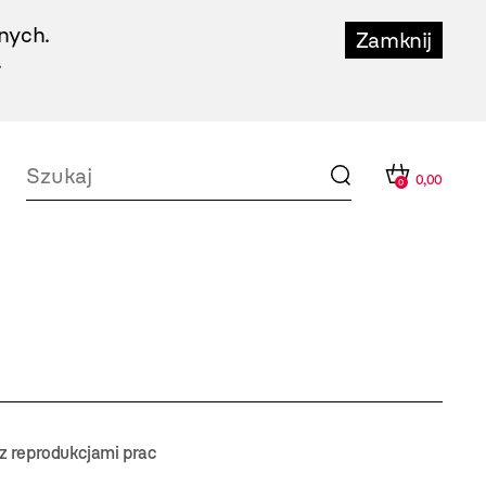
nych.
Zamknij
.
0,00
0
 reprodukcjami prac