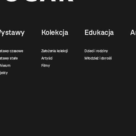
ystawy
Kolekcja
Edukacja
A
stawy czasowe
Założenia kolekcji
Dzieci i rodziny
tawy stałe
Artyści
Młodzież i dorośli
chiwum
Filmy
jekty