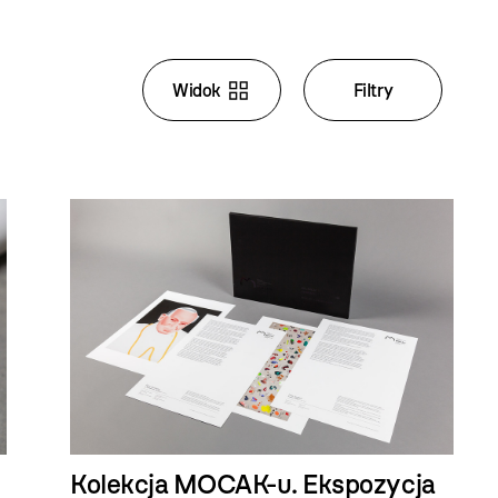
Widok
Filtry
w
i
p
Kolekcja MOCAK-u. Ekspozycja