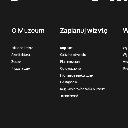
O Muzeum
Zaplanuj wizytę
W
Historia i misja
Kup bilet
Wy
Architektura
Godziny otwarcia
Wys
Zespół
Plan muzeum
Ar
Praca i staże
Oprowadzenia
Pro
Informacje praktyczne
Dostępność
Regulamin zwiedzania Muzeum
Jak dojechać