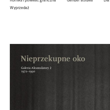
Komiks i powieść graficzna
Gender studies
Dla
Wyprzedaż
Bookstore