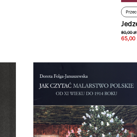
Przec
Jedz
80,00 zł
65,00 