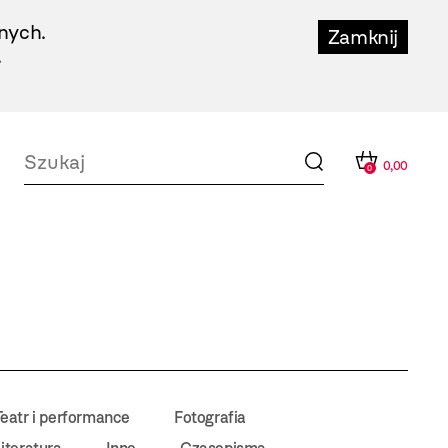
nych.
Zamknij
.
0,00
0
Teatr i performance
Fotografia