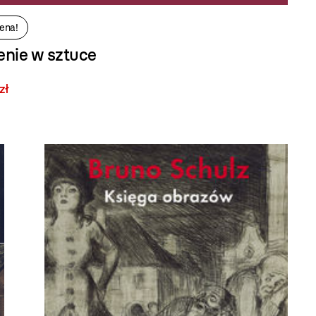
ena!
enie w sztuce
zł