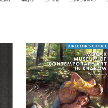
 dzieci
Muzyka
Kulinaria
Literatura faktu
L