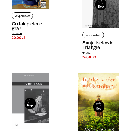
Kup
Wyprzedaż!
Co tak pięknie
gra?
55,00 zł
Wyprzedaż!
20,00 zł
Sanja Ivekovic.
Triangle
73,00 zł
60,00 zł
Kup
Kup