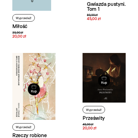
Gwiazda pustyni.
Tom 1
89,99 zł
Wyprzedaż!
45,00 zł
Miłość
39,90 zł
20,00 zł
Kup
Kup
Wyprzedaż!
Prześwity
49,99 zł
Wyprzedaż!
20,00 zł
Rzeczy robione