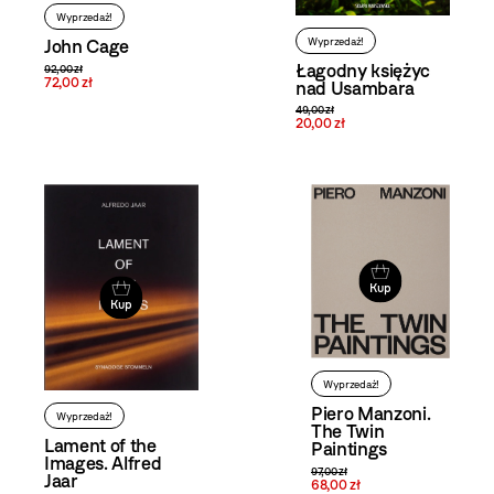
Wyprzedaż!
John Cage
Wyprzedaż!
Łagodny księżyc
92,00 zł
72,00 zł
nad Usambara
49,00 zł
20,00 zł
Kup
Kup
Wyprzedaż!
Piero Manzoni.
Wyprzedaż!
The Twin
Lament of the
Paintings
Images. Alfred
97,00 zł
Jaar
68,00 zł