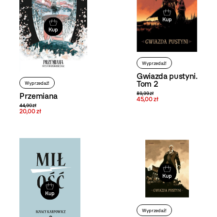
Kup
Kup
Wyprzedaż!
Gwiazda pustyni.
Tom 2
Wyprzedaż!
89,99 zł
Przemiana
45,00 zł
44,90 zł
20,00 zł
Kup
Kup
Wyprzedaż!