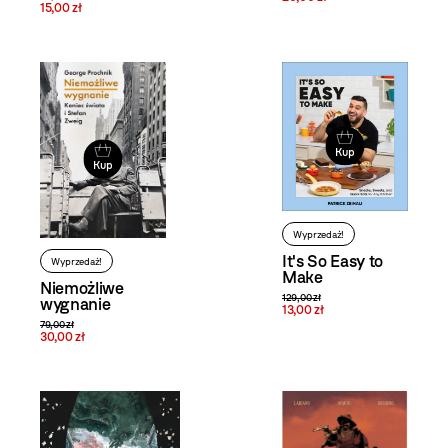
15,00 zł
Kup
Kup
Wyprzedaż!
It's So Easy to
Wyprzedaż!
Make
Niemożliwe
129,00 zł
wygnanie
13,00 zł
79,00 zł
30,00 zł