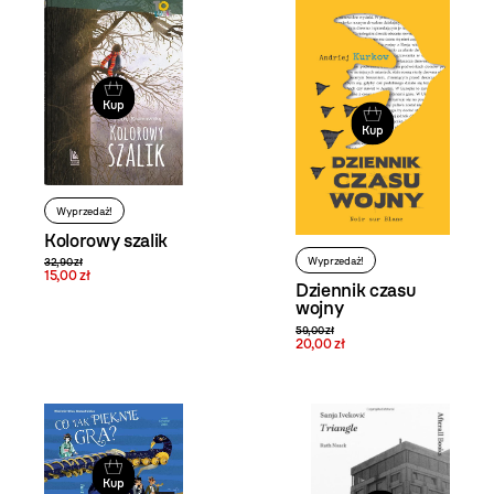
Kup
Kup
Wyprzedaż!
Kolorowy szalik
Wyprzedaż!
32,90 zł
15,00 zł
Dziennik czasu
wojny
59,00 zł
20,00 zł
Kup