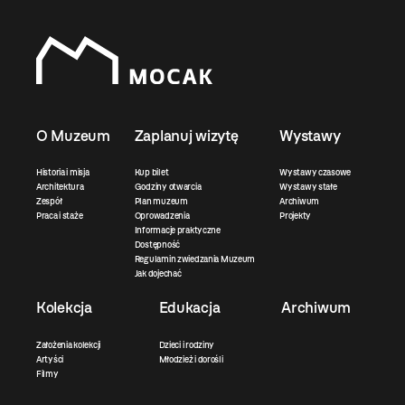
O Muzeum
Zaplanuj wizytę
Wystawy
Historia i misja
Kup bilet
Wystawy czasowe
Architektura
Godziny otwarcia
Wystawy stałe
Zespół
Plan muzeum
Archiwum
Praca i staże
Oprowadzenia
Projekty
Informacje praktyczne
Dostępność
Regulamin zwiedzania Muzeum
Jak dojechać
Kolekcja
Edukacja
Archiwum
Założenia kolekcji
Dzieci i rodziny
Artyści
Młodzież i dorośli
Filmy