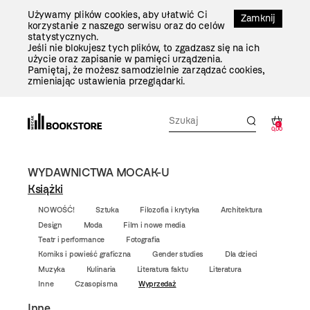
Przejdź
Używamy plików cookies, aby ułatwić Ci
Do
Zamknij
korzystanie z naszego serwisu oraz do celów
Treści
statystycznych.
Jeśli nie blokujesz tych plików, to zgadzasz się na ich
użycie oraz zapisanie w pamięci urządzenia.
Pamiętaj, że możesz samodzielnie zarządzać cookies,
zmieniając ustawienia przeglądarki.
0
0,00
WYDAWNICTWA MOCAK-U
Książki
NOWOŚĆ!
Sztuka
Filozofia i krytyka
Architektura
Design
Moda
Film i nowe media
Teatr i performance
Fotografia
Komiks i powieść graficzna
Gender studies
Dla dzieci
Muzyka
Kulinaria
Literatura faktu
Literatura
Inne
Czasopisma
Wyprzedaż
Inne