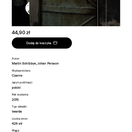
44,90 zł
Dodaj do koszyka
Autor:
Martin Schibbye, Johan Persson
Wydawnictwo:
Czarne
Język publikacji:
polski
Rok wydania:
2015
Typ okładki:
twarda
Liczba stron:
424 str
Waga: