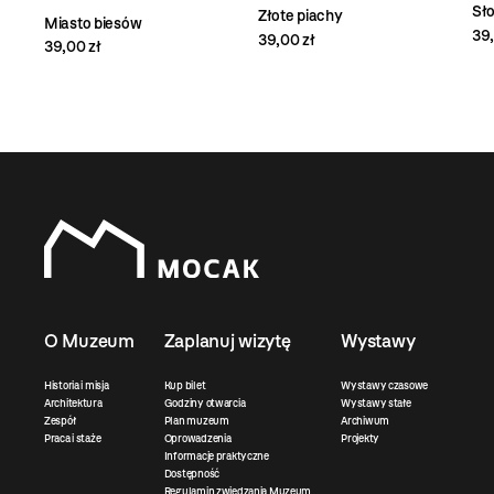
Sło
Złote piachy
Miasto biesów
39,
39,00 zł
39,00 zł
O Muzeum
Zaplanuj wizytę
Wystawy
Historia i misja
Kup bilet
Wystawy czasowe
Architektura
Godziny otwarcia
Wystawy stałe
Zespół
Plan muzeum
Archiwum
Praca i staże
Oprowadzenia
Projekty
Informacje praktyczne
Dostępność
Regulamin zwiedzania Muzeum