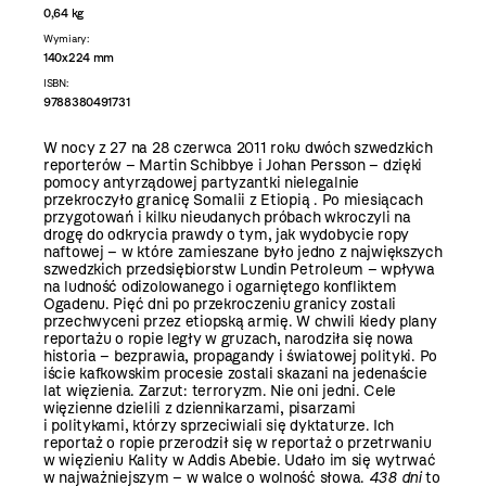
0,64 kg
Wymiary:
140x224 mm
ISBN:
9788380491731
W nocy z 27 na 28 czerwca 2011 roku dwóch szwedzkich
reporterów – Martin Schibbye i Johan Persson – dzięki
pomocy antyrządowej partyzantki nielegalnie
przekroczyło granicę Somalii z Etiopią . Po miesiącach
przygotowań i kilku nieudanych próbach wkroczyli na
drogę do odkrycia prawdy o tym, jak wydobycie ropy
naftowej – w które zamieszane było jedno z największych
szwedzkich przedsiębiorstw Lundin Petroleum – wpływa
na ludność odizolowanego i ogarniętego konfliktem
Ogadenu. Pięć dni po przekroczeniu granicy zostali
przechwyceni przez etiopską armię. W chwili kiedy plany
reportażu o ropie legły w gruzach, narodziła się nowa
historia – bezprawia, propagandy i światowej polityki. Po
iście kafkowskim procesie zostali skazani na jedenaście
lat więzienia. Zarzut: terroryzm. Nie oni jedni. Cele
więzienne dzielili z dziennikarzami, pisarzami
i politykami, którzy sprzeciwiali się dyktaturze. Ich
reportaż o ropie przerodził się w reportaż o przetrwaniu
w więzieniu Kality w Addis Abebie. Udało im się wytrwać
w najważniejszym – w walce o wolność słowa.
438 dni
to