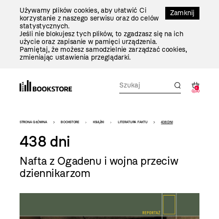
Przejdź
Używamy plików cookies, aby ułatwić Ci
Do
Zamknij
korzystanie z naszego serwisu oraz do celów
Treści
statystycznych.
Jeśli nie blokujesz tych plików, to zgadzasz się na ich
użycie oraz zapisanie w pamięci urządzenia.
Pamiętaj, że możesz samodzielnie zarządzać cookies,
zmieniając ustawienia przeglądarki.
0
0,00
Bookstore
STRONA GŁÓWNA
BOOKSTORE
KSIĄŻKI
LITERATURA FAKTU
438 DNI
-
438 dni
szablon
Nafta z Ogadenu i wojna przeciw
szczegóły
dziennikarzom