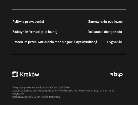
Polityka prywatności
Zamówienia publiczne
Biuletyn informacji publicznej
Deklaracja dostępności
Procedura przeciwdziałania mobbingowi i dyskryminacji
Sygnaliści
Wszystkie prawa zastrzeżone ©
MOCAK
2011-2026
MUZEUM SZTUKI WSPÓŁCZESNEJ W KRAKOWIE MOCAK – INSTYTUCJA KULTURY MIASTA
KRAKOWA
projekt, wykonanie i utrzymanie:
Bonjour.pl