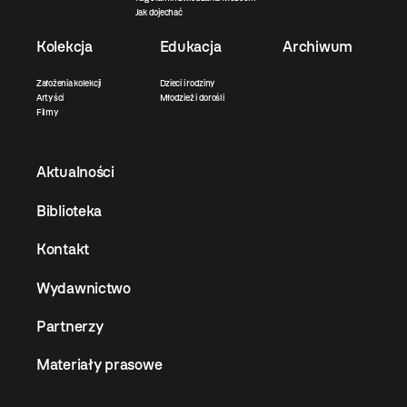
Jak dojechać
Kolekcja
Edukacja
Archiwum
Założenia kolekcji
Dzieci i rodziny
Artyści
Młodzież i dorośli
Filmy
Aktualności
Biblioteka
Kontakt
Wydawnictwo
Partnerzy
Materiały prasowe