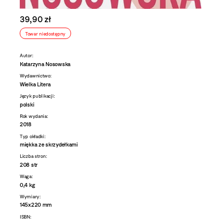
39,90 zł
Towar niedostępny
Autor:
Katarzyna Nosowska
Wydawnictwo:
Wielka Litera
Język publikacji:
polski
Rok wydania:
2018
Typ okładki:
miękka ze skrzydełkami
Liczba stron:
208 str
Waga:
0,4 kg
Wymiary:
145x220 mm
ISBN: