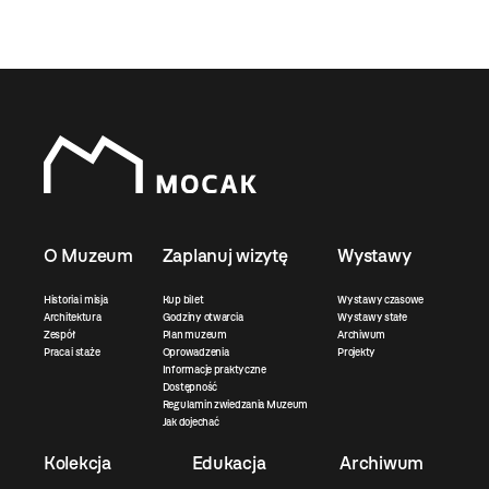
O Muzeum
Zaplanuj wizytę
Wystawy
Historia i misja
Kup bilet
Wystawy czasowe
Architektura
Godziny otwarcia
Wystawy stałe
Zespół
Plan muzeum
Archiwum
Praca i staże
Oprowadzenia
Projekty
Informacje praktyczne
Dostępność
Regulamin zwiedzania Muzeum
Jak dojechać
Kolekcja
Edukacja
Archiwum