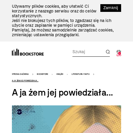
Przejdź
Używamy plików cookies, aby ułatwić Ci
Do
Zamknij
korzystanie z naszego serwisu oraz do celów
Treści
statystycznych.
Jeśli nie blokujesz tych plików, to zgadzasz się na ich
użycie oraz zapisanie w pamięci urządzenia.
Pamiętaj, że możesz samodzielnie zarządzać cookies,
zmieniając ustawienia przeglądarki.
0
0,00
Bookstore
STRONA GŁÓWNA
BOOKSTORE
KSIĄŻKI
LITERATURA FAKTU
-
A JA ŻEM JEJ POWIEDZIAŁA...
A ja żem jej powiedziała...
szablon
szczegóły