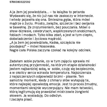
9788380322592
A ja żem jej powiedziała... – ta książka to petarda
Wydawało się, że nic już nas nie zaskoczy w internecie.
I wtedy pojawiła się ona. Śmieszna gęba, która mówi
mądrze o życiu. Prosto, zwięźle, szczerze i bez owijania
w bawełnę. Ze zrozumieniem, bez pouczania. Mówi o
show-biznesie, celebrytach, współczesnych snobizmach,
fobiach i modach. Tylko kilka zdań, a jest w tym ciepło,
doświadczenie i życiowa mądrość.
„A ja żem jej powiedziała, Kaśka, szczęścia nie
poudajesz” – mówi Nosowska.
Nagle cała Polska zaczyna czekać na kolejny odcinek.
Zadałam sobie pytanie, co w tym zajęciu sprawia mi
autentyczną przyjemność, na którym etapie działalności
jestem najbardziej sobą, w sobie, czuję się bezpiecznie,
a w okolicy serca wzrasta temperatura. Najszczersza
z najszczerszych odpowiedzi brzmi - pisanie. Ten
samotny moment, kiedy z chmary słów wyłapuję te,
które najlepiej opowiedzą emocje. Jest to proces żmudny,
momentami skrajnie wyczerpujący. Nie mam łatwości,
którą legitymują się prawdziwi mistrzowie żonglerki
słowem. Ja wysiaduję. Do odleżyn.
I zaczęła pisać.