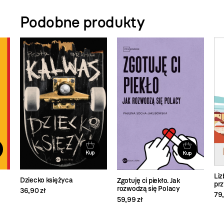
Podobne produkty
Kup
Kup
Liz
Dziecko księżyca
Zgotuję ci piekło. Jak
prz
rozwodzą się Polacy
36,90 zł
79,
59,99 zł