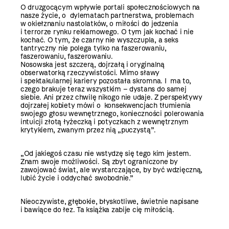
O druzgocącym wpływie portali społecznościowych na
nasze życie, o dylematach partnerstwa, problemach
w okiełznaniu nastolatków, o miłości do jedzenia
i terrorze rynku reklamowego. O tym jak kochać i nie
kochać. O tym, że czarny nie wyszczupla, a seks
tantryczny nie polega tylko na faszerowaniu,
faszerowaniu, faszerowaniu.
Nosowska jest szczerą, dojrzałą i oryginalną
obserwatorką rzeczywistości. Mimo sławy
i spektakularnej kariery pozostała skromna. I ma to,
czego brakuje teraz wszystkim – dystans do samej
siebie. Ani przez chwilę nikogo nie udaje. Z perspektywy
dojrzałej kobiety mówi o konsekwencjach tłumienia
swojego głosu wewnętrznego, konieczności polerowania
intuicji złotą łyżeczką i potyczkach z wewnętrznym
krytykiem, zwanym przez nią „puczystą”.
„Od jakiegoś czasu nie wstydzę się tego kim jestem.
Znam swoje możliwości. Są zbyt ograniczone by
zawojować świat, ale wystarczające, by być wdzięczną,
lubić życie i oddychać swobodnie.”
Nieoczywiste, głębokie, błyskotliwe, świetnie napisane
i bawiące do łez. Ta książka zabije cię miłością.