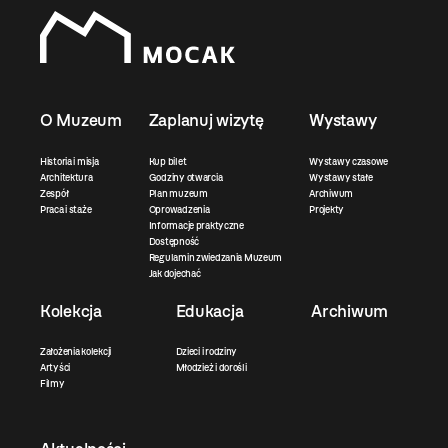
O Muzeum
Zaplanuj wizytę
Wystawy
Historia i misja
Kup bilet
Wystawy czasowe
Architektura
Godziny otwarcia
Wystawy stałe
Zespół
Plan muzeum
Archiwum
Praca i staże
Oprowadzenia
Projekty
Informacje praktyczne
Dostępność
Regulamin zwiedzania Muzeum
Jak dojechać
Kolekcja
Edukacja
Archiwum
Założenia kolekcji
Dzieci i rodziny
Artyści
Młodzież i dorośli
Filmy