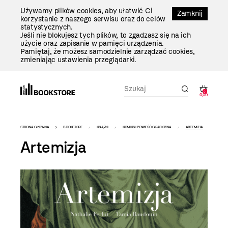
Przejdź
Używamy plików cookies, aby ułatwić Ci
Do
Zamknij
korzystanie z naszego serwisu oraz do celów
Treści
statystycznych.
Jeśli nie blokujesz tych plików, to zgadzasz się na ich
użycie oraz zapisanie w pamięci urządzenia.
Pamiętaj, że możesz samodzielnie zarządzać cookies,
zmieniając ustawienia przeglądarki.
0
0,00
Bookstore
STRONA GŁÓWNA
BOOKSTORE
KSIĄŻKI
KOMIKS I POWIEŚĆ GRAFICZNA
ARTEMIZJA
-
Artemizja
szablon
szczegóły