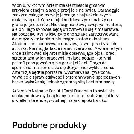
W dniu, w którym Artemizja Gentileschi głośnym
krzykiem oznajmia swoje przyjście na świat, Caravaggio
zaczyna osiągać pozycję jednego z najważniejszych
malarzy epoki. Orazio, ojciec dziewczynki, należy do
grona jego uczniów. Nie osiągnie sławy swojego mentora,
ale on i jego synowie będą utrzymywali się z malarstwa.
Na początku XVII wieku było ono sztuką zarezerwowaną
dla mężczyzn: kobieta nie mogła zostać członkiem
Akademii ani podpisywać obrazów, nawet jeśli była ich
autorką. Nie mogła także na nich zarabiać. A właśnie tym
chce zajmować się Artemizja obserwująca ojca i braci,
sprzątająca w ich pracowni, myjąca pędzle, którymi
potrafi posługiwać się nie gorzej niż oni. Droga do
spełnienia marzeń okaże się długa i niezwykle trudna.
Artemizja będzie poniżana, wyśmiewana, gwałcona.
W walce o sprawiedliwość i przełamywanie społecznych
barier wykaże się jednak ogromną siłą i determinacją.
Artemizja
Nathalie Ferlut i Tami Baudouin to świetnie
udokumentowany i napisany portret niezależnej kobiety
o wielkim talencie, wybitnej malarki epoki baroku.
Podobne produkty