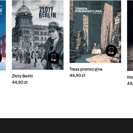
Kup
Kup
Trasa promocyjna
49,90 zł
Złoty Berlin
Kro
44,90 zł
49,