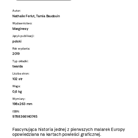
Autor:
Nathalie Ferlut, Tamia Baudouin
Wydawnictwo:
Marginesy
Język publikacji:
polski
Rok wydania:
2019
Typ okładki:
twarda
Liczba stron:
102 str
Waga:
0,6 kg
Wymiary:
198x263 mm
ISBN:
9788366140745
Fascynująca historia jednej z pierwszych malarek Europy
opowiedziana na kartach powieści graficznej.