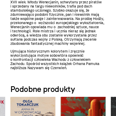
XVII wiek. Młody Wenecjanin, schwytany przez piratów
i sprzedany na targu niewolników, trafia pod dach
stambulskiego uczonego. Szybko okazuje się, że
zdumiewająco podobni fizycznie, pan i niewolnik mają
także wspólne pasje i zainteresowania. Na prośbę Hodży,
przekonanego o wyższości europejskiego wykształcenia,
Wenecjanin opowiada mu o zachodniej sztuce, nauce
i technologii. Role mistrza i ucznia nieraz się jednak
odwrócą, a wiedza obu zostanie wykorzystana przez
sułtana podczas wojny z Polską. Otrzymają zlecenie
zbudowania fantastycznej machiny wojennej.
Ujmująca historycznym kolorytem i zręcznie
wykorzystująca motyw sobowtóra opowieść
o konfrontacji człowieka Wschodu z człowiekiem
Zachodu. Spośród wszystkich książek Orhana Pamuka
najbliższa Nazywam się Czerwień.
Podobne produkty