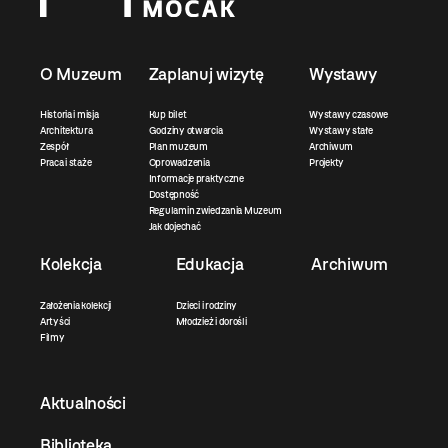
O Muzeum
Zaplanuj wizytę
Wystawy
Historia i misja
Kup bilet
Wystawy czasowe
Architektura
Godziny otwarcia
Wystawy stałe
Zespół
Plan muzeum
Archiwum
Praca i staże
Oprowadzenia
Projekty
Informacje praktyczne
Dostępność
Regulamin zwiedzania Muzeum
Jak dojechać
Kolekcja
Edukacja
Archiwum
Założenia kolekcji
Dzieci i rodziny
Artyści
Młodzież i dorośli
Filmy
Aktualności
Biblioteka