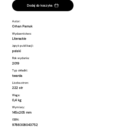
Dodaj do koszyka
Autor:
Orhan Pamuk
Wydawnictwo:
Literackie
Język publikacji:
polski
Rok wydania:
2019
Typ okładki:
twarda
Liczba stron:
222 str
Waga:
0,4 kg
Wymiary:
145x205 mm
ISBN:
9788308043752