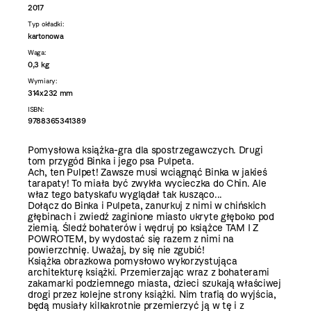
2017
Typ okładki:
kartonowa
Waga:
0,3 kg
Wymiary:
314x232 mm
ISBN:
9788365341389
Pomysłowa książka-gra dla spostrzegawczych. Drugi
tom przygód Binka i jego psa Pulpeta.
Ach, ten Pulpet! Zawsze musi wciągnąć Binka w jakieś
tarapaty! To miała być zwykła wycieczka do Chin. Ale
właz tego batyskafu wyglądał tak kusząco...
Dołącz do Binka i Pulpeta, zanurkuj z nimi w chińskich
głębinach i zwiedź zaginione miasto ukryte głęboko pod
ziemią. Śledź bohaterów i wędruj po książce TAM I Z
POWROTEM, by wydostać się razem z nimi na
powierzchnię. Uważaj, by się nie zgubić!
Książka obrazkowa pomysłowo wykorzystująca
architekturę książki. Przemierzając wraz z bohaterami
zakamarki podziemnego miasta, dzieci szukają właściwej
drogi przez kolejne strony książki. Nim trafią do wyjścia,
będą musiały kilkakrotnie przemierzyć ją w tę i z