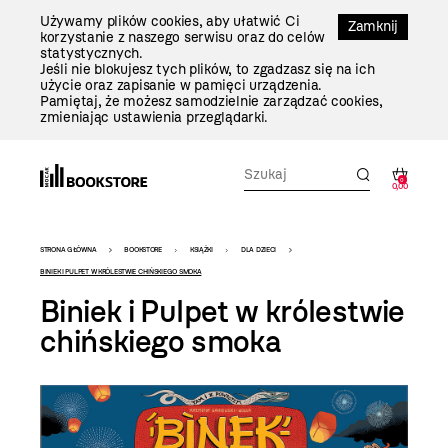
Przejdź
Używamy plików cookies, aby ułatwić Ci
Do
Zamknij
korzystanie z naszego serwisu oraz do celów
Treści
statystycznych.
Jeśli nie blokujesz tych plików, to zgadzasz się na ich
użycie oraz zapisanie w pamięci urządzenia.
Pamiętaj, że możesz samodzielnie zarządzać cookies,
zmieniając ustawienia przeglądarki.
0
0,00
Bookstore
STRONA GŁÓWNA
BOOKSTORE
KSIĄŻKI
DLA DZIECI
-
BINIEK I PULPET W KRÓLESTWIE CHIŃSKIEGO SMOKA
Biniek i Pulpet w królestwie
szablon
chińskiego smoka
szczegóły