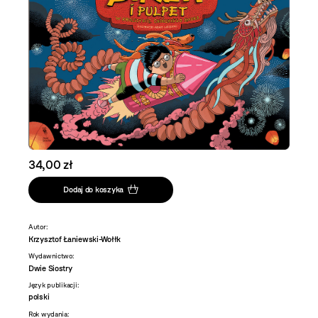
34,00 zł
Dodaj do koszyka
Autor:
Krzysztof Łaniewski-Wołłk
Wydawnictwo:
Dwie Siostry
Język publikacji:
polski
Rok wydania: