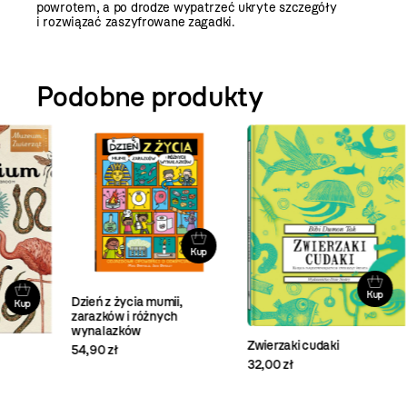
powrotem, a po drodze wypatrzeć ukryte szczegóły
i rozwiązać zaszyfrowane zagadki.
Podobne produkty
Kup
Kup
Dzień z życia mumii,
zarazków i różnych
wynalazków
Tu
Zwierzaki cudaki
54,90 zł
32,
32,00 zł