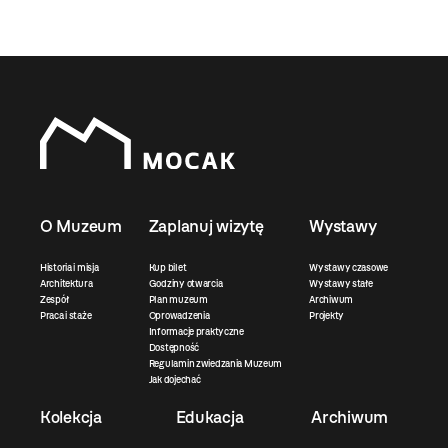
O Muzeum
Zaplanuj wizytę
Wystawy
Historia i misja
Kup bilet
Wystawy czasowe
Architektura
Godziny otwarcia
Wystawy stałe
Zespół
Plan muzeum
Archiwum
Praca i staże
Oprowadzenia
Projekty
Informacje praktyczne
Dostępność
Regulamin zwiedzania Muzeum
Jak dojechać
Kolekcja
Edukacja
Archiwum