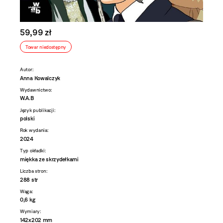
59,99 zł
Towar niedostępny
Autor:
Anna Kowalczyk
Wydawnictwo:
W.A.B
Język publikacji:
polski
Rok wydania:
2024
Typ okładki:
miękka ze skrzydełkami
Liczba stron:
288 str
Waga:
0,6 kg
Wymiary:
142x202 mm