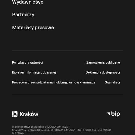
Wydawnictwo
Partnerzy
Materiały prasowe
Polityka prywatności
Zamówienia publiczne
Biuletyn informacji publicznej
Deklaracja dostępności
Procedura przeciwdziałania mobbingowi i dyskryminacji
Sygnaliści
Wszystkie prawa zastrzeżone ©
MOCAK
2011-2026
MUZEUM SZTUKI WSPÓŁCZESNEJ W KRAKOWIE MOCAK – INSTYTUCJA KULTURY MIASTA
KRAKOWA