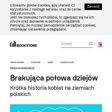
Przejdź
Używamy plików cookies, aby ułatwić Ci
Do
Zamknij
korzystanie z naszego serwisu oraz do celów
Treści
statystycznych.
Jeśli nie blokujesz tych plików, to zgadzasz się na ich
użycie oraz zapisanie w pamięci urządzenia.
Pamiętaj, że możesz samodzielnie zarządzać cookies,
zmieniając ustawienia przeglądarki.
0
0,00
Bookstore
STRONA GŁÓWNA
BOOKSTORE
KSIĄŻKI
GENDER STUDIES
-
BRAKUJĄCA POŁOWA DZIEJÓW
Brakująca połowa dziejów
szablon
szczegóły
Krótka historia kobiet na ziemiach
polskich