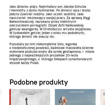
Jako dziecko: piąty. Najmłodszy syn Jakuba Schulza
i Henrietty z domu Kuhmerker. Po śmierci ojca i brata:
jedyny żywiciel rodziny. Jako uczeń: wybitny. Jako
nauczyciel: nieznoszący swojej pracy. Za sprawą Xięgi
Bałwochwalczej: nazywany przez niektórych
szerzycielem pornografii. Dzięki Zofii Nałkowskiej:
geniusz awangardy. W Drohobyczu: artysta wyjątkowy.
W żydowskim getcie: jeden z wielu mu podobnych,
którego śmierć nie znaczy nic.
Pozostały po nim niekompletne listy, legenda
o niedokończonej powieści, baśniowe malowidła ścienne
wykonane podczas wojny dla synka gestapowca. I miano
jednego z najważniejszych prozaików 20-lecia
międzywojennego, o którego Sklepach cynamonowych
słyszał każdy Polak.
Podobne produkty