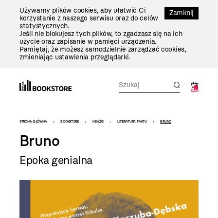
Przejdź
Używamy plików cookies, aby ułatwić Ci
Do
Zamknij
korzystanie z naszego serwisu oraz do celów
Treści
statystycznych.
Jeśli nie blokujesz tych plików, to zgadzasz się na ich
użycie oraz zapisanie w pamięci urządzenia.
Pamiętaj, że możesz samodzielnie zarządzać cookies,
zmieniając ustawienia przeglądarki.
0
0,00
Bookstore
STRONA GŁÓWNA
BOOKSTORE
KSIĄŻKI
LITERATURA FAKTU
BRUNO
-
Bruno
szablon
Epoka genialna
szczegóły