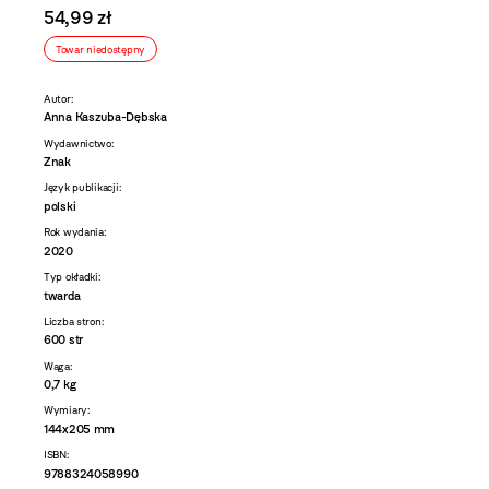
54,99 zł
Towar niedostępny
Autor:
Anna Kaszuba-Dębska
Wydawnictwo:
Znak
Język publikacji:
polski
Rok wydania:
2020
Typ okładki:
twarda
Liczba stron:
600 str
Waga:
0,7 kg
Wymiary:
144x205 mm
ISBN:
9788324058990