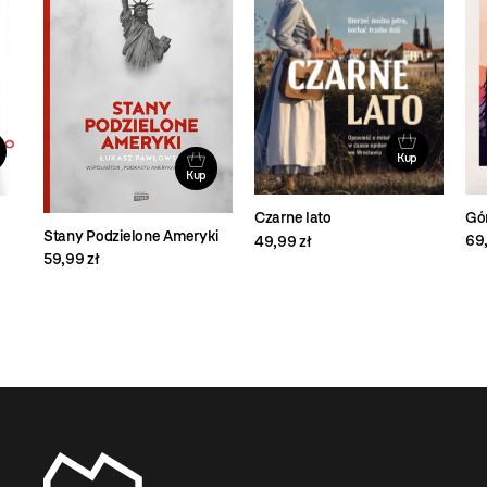
Kup
Kup
Gór
Czarne lato
Stany Podzielone Ameryki
69,
49,99 zł
59,99 zł