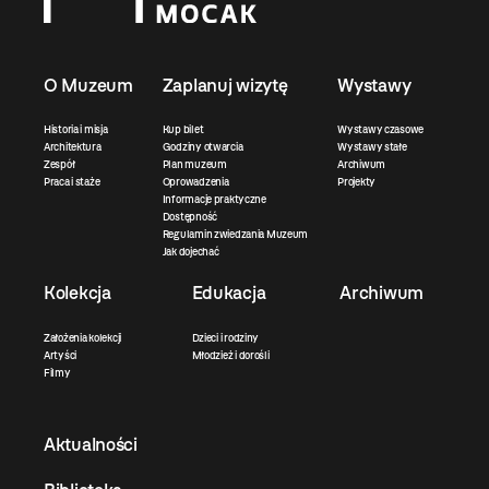
O Muzeum
Zaplanuj wizytę
Wystawy
Historia i misja
Kup bilet
Wystawy czasowe
Architektura
Godziny otwarcia
Wystawy stałe
Zespół
Plan muzeum
Archiwum
Praca i staże
Oprowadzenia
Projekty
Informacje praktyczne
Dostępność
Regulamin zwiedzania Muzeum
Jak dojechać
Kolekcja
Edukacja
Archiwum
Założenia kolekcji
Dzieci i rodziny
Artyści
Młodzież i dorośli
Filmy
Aktualności