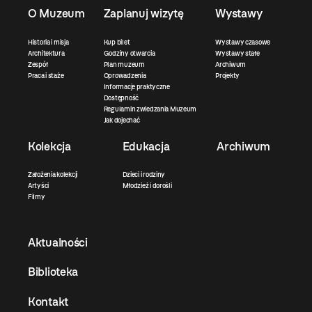
O Muzeum
Zaplanuj wizytę
Wystawy
Historia i misja
Kup bilet
Wystawy czasowe
Architektura
Godziny otwarcia
Wystawy stałe
Zespół
Plan muzeum
Archiwum
Praca i staże
Oprowadzenia
Projekty
Informacje praktyczne
Dostępność
Regulamin zwiedzania Muzeum
Jak dojechać
Kolekcja
Edukacja
Archiwum
Założenia kolekcji
Dzieci i rodziny
Artyści
Młodzież i dorośli
Filmy
Aktualności
Biblioteka
Kontakt