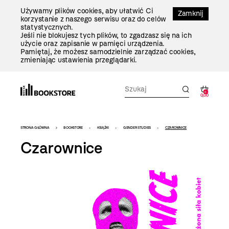
Przejdź
Używamy plików cookies, aby ułatwić Ci
Do
Zamknij
korzystanie z naszego serwisu oraz do celów
Treści
statystycznych.
Jeśli nie blokujesz tych plików, to zgadzasz się na ich
użycie oraz zapisanie w pamięci urządzenia.
Pamiętaj, że możesz samodzielnie zarządzać cookies,
zmieniając ustawienia przeglądarki.
0
0,00
Bookstore
STRONA GŁÓWNA
BOOKSTORE
KSIĄŻKI
GENDER STUDIES
CZAROWNICE
-
Czarownice
szablon
szczegóły