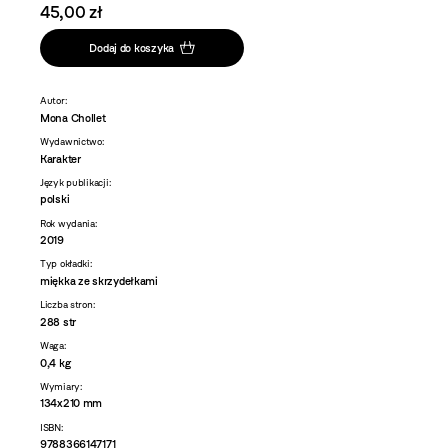
45,00 zł
Dodaj do koszyka
Autor:
Mona Chollet
Wydawnictwo:
Karakter
Język publikacji:
polski
Rok wydania:
2019
Typ okładki:
miękka ze skrzydełkami
Liczba stron:
288 str
Waga:
0,4 kg
Wymiary:
134x210 mm
ISBN:
9788366147171