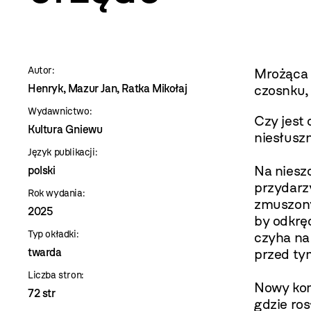
szablon
szczegóły
Autor:
Mrożąca k
Henryk, Mazur Jan, Ratka Mikołaj
czosnku, 
Wydawnictwo:
Czy jest
Kultura Gniewu
niesłusz
Język publikacji:
Na nieszc
polski
przydarz
Rok wydania:
zmuszony
2025
by odkręc
Typ okładki:
czyha na 
twarda
przed ty
Liczba stron:
Nowy kom
72 str
gdzie ros