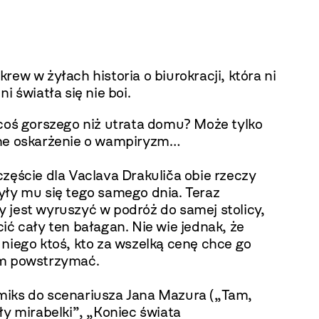
rew w żyłach historia o biurokracji, która ni
ni światła się nie boi.
 coś gorszego niż utrata domu? Może tylko
ne oskarżenie o wampiryzm…
zęście dla Vaclava Drakuliča obie rzeczy
yły mu się tego samego dnia. Teraz
 jest wyruszyć w podróż do samej stolicy,
ić cały ten bałagan. Nie wie jednak, że
niego ktoś, kto za wszelką cenę chce go
m powstrzymać.
iks do scenariusza Jana Mazura („Tam,
ły mirabelki”, „Koniec świata