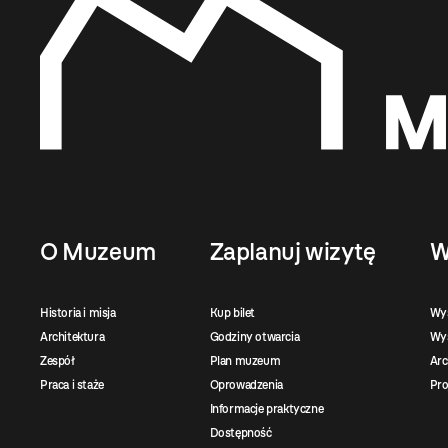
O Muzeum
Zaplanuj wizytę
W
Historia i misja
Kup bilet
Wy
Architektura
Godziny otwarcia
Wys
Zespół
Plan muzeum
Ar
Praca i staże
Oprowadzenia
Pro
Informacje praktyczne
Dostępność