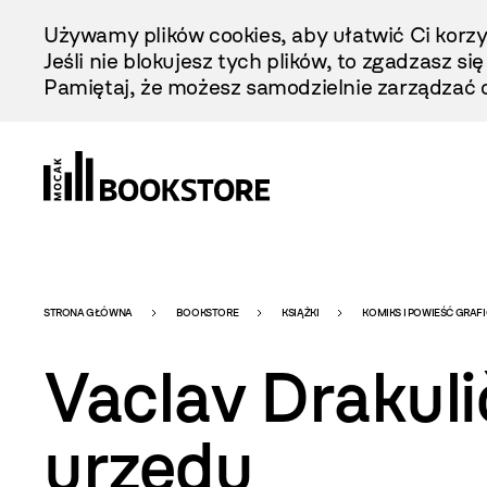
Przejdź
Używamy plików cookies, aby ułatwić Ci korzy
Do
Jeśli nie blokujesz tych plików, to zgadzasz si
Treści
Pamiętaj, że możesz samodzielnie zarządzać c
Bookstore
STRONA GŁÓWNA
BOOKSTORE
KSIĄŻKI
KOMIKS I POWIEŚĆ GRAF
Vaclav Drakuli
-
urzędu