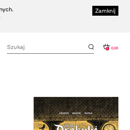
nych.
Zamknij
.
0,00
0