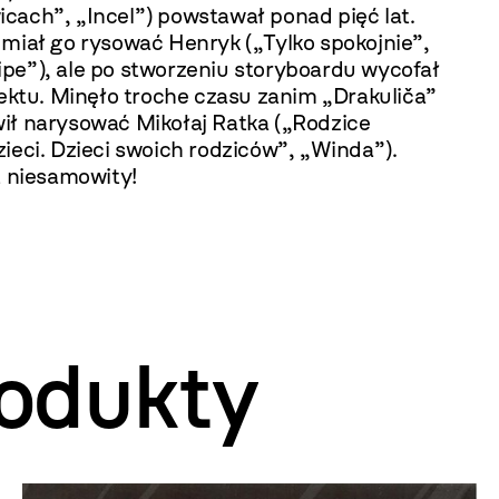
cach”, „Incel”) powstawał ponad pięć lat.
 miał go rysować Henryk („Tylko spokojnie”,
pe”), ale po stworzeniu storyboardu wycofał
jektu. Minęło troche czasu zanim „Drakuliča”
ił narysować Mikołaj Ratka („Rodzice
ieci. Dzieci swoich rodziców”, „Winda”).
t niesamowity!
odukty