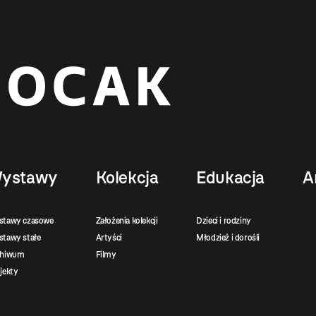
ystawy
Kolekcja
Edukacja
A
stawy czasowe
Założenia kolekcji
Dzieci i rodziny
tawy stałe
Artyści
Młodzież i dorośli
chiwum
Filmy
jekty