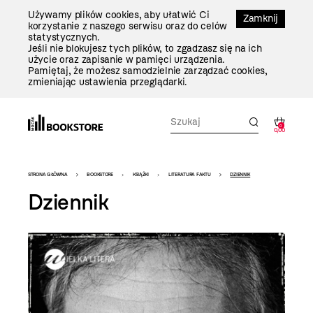
Przejdź
Używamy plików cookies, aby ułatwić Ci
Do
Zamknij
korzystanie z naszego serwisu oraz do celów
Treści
statystycznych.
Jeśli nie blokujesz tych plików, to zgadzasz się na ich
użycie oraz zapisanie w pamięci urządzenia.
Pamiętaj, że możesz samodzielnie zarządzać cookies,
zmieniając ustawienia przeglądarki.
0
0,00
Bookstore
STRONA GŁÓWNA
BOOKSTORE
KSIĄŻKI
LITERATURA FAKTU
DZIENNIK
-
Dziennik
szablon
szczegóły