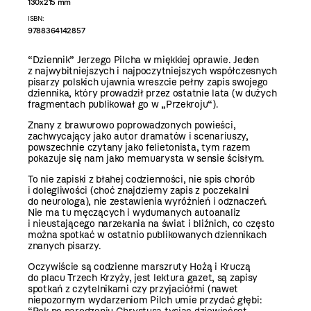
130x215 mm
ISBN:
9788364142857
“Dziennik” Jerzego Pilcha w miękkiej oprawie. Jeden
z najwybitniejszych i najpoczytniejszych współczesnych
pisarzy polskich ujawnia wreszcie pełny zapis swojego
dziennika, który prowadził przez ostatnie lata (w dużych
fragmentach publikował go w „Przekroju“).
Znany z brawurowo poprowadzonych powieści,
zachwycający jako autor dramatów i scenariuszy,
powszechnie czytany jako felietonista, tym razem
pokazuje się nam jako memuarysta w sensie ścisłym.
To nie zapiski z błahej codzienności, nie spis chorób
i dolegliwości (choć znajdziemy zapis z poczekalni
do neurologa), nie zestawienia wyróżnień i odznaczeń.
Nie ma tu męczących i wydumanych autoanaliz
i nieustającego narzekania na świat i bliźnich, co często
można spotkać w ostatnio publikowanych dziennikach
znanych pisarzy.
Oczywiście są codzienne marszruty Hożą i Kruczą
do placu Trzech Krzyży, jest lektura gazet, są zapisy
spotkań z czytelnikami czy przyjaciółmi (nawet
niepozornym wydarzeniom Pilch umie przydać głębi: