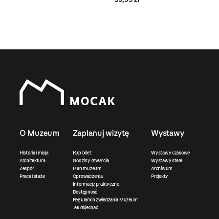
O Muzeum
Zaplanuj wizytę
Wystawy
Historia i misja
Kup bilet
Wystawy czasowe
Architektura
Godziny otwarcia
Wystawy stałe
Zespół
Plan muzeum
Archiwum
Praca i staże
Oprowadzenia
Projekty
Informacje praktyczne
Dostępność
Regulamin zwiedzania Muzeum
Jak dojechać