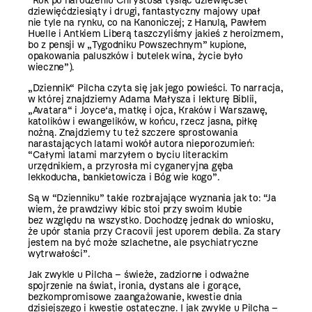
“Rok po narodzeniu Chrystusa tysiąc dziewięćset
dziewięćdziesiąty i drugi, fantastyczny majowy upał
nie tyle na rynku, co na Kanoniczej; z Hanulą, Pawłem
Huelle i Antkiem Liberą taszczyliśmy jakieś z heroizmem,
bo z pensji w „Tygodniku Powszechnym” kupione,
opakowania paluszków i butelek wina, życie było
wieczne”).
„Dziennik“ Pilcha czyta się jak jego powieści. To narracja,
w której znajdziemy Adama Małysza i lekturę Biblii,
„Avatara“ i Joyce‘a, matkę i ojca, Kraków i Warszawę,
katolików i ewangelików, w końcu, rzecz jasna, piłkę
nożną. Znajdziemy tu też szczere sprostowania
narastających latami wokół autora nieporozumień:
“Całymi latami marzyłem o byciu literackim
urzędnikiem, a przyrosła mi cyganeryjna gęba
lekkoducha, bankietowicza i Bóg wie kogo”.
Są w “Dzienniku” takie rozbrajające wyznania jak to: “Ja
wiem, że prawdziwy kibic stoi przy swoim klubie
bez względu na wszystko. Dochodzę jednak do wniosku,
że upór stania przy Cracovii jest uporem debila. Za stary
jestem na być może szlachetne, ale psychiatryczne
wytrwałości”.
Jak zwykle u Pilcha – świeże, zadziorne i odważne
spojrzenie na świat, ironia, dystans ale i gorące,
bezkompromisowe zaangażowanie, kwestie dnia
dzisiejszego i kwestie ostateczne. I jak zwykle u Pilcha –