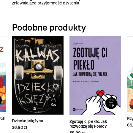
zniewalająca przyjemność czytania.
Podobne produkty
Kup
Kup
ych
Rz
Dziecko księżyca
Zgotuję ci piekło. Jak
69,
rozwodzą się Polacy
36,90 zł
59,99 zł