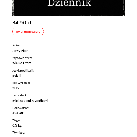
34,90 zł
Towar niedostępny
Autor:
Jerzy Pilch
Wydawnictwo:
Wielka Litera
Język publikacji:
polski
Rok wydania:
2012
Typ okładki:
miękka ze skrzydełkami
Liczba stron:
464 str
Waga:
0,5 kg
Wymiary: